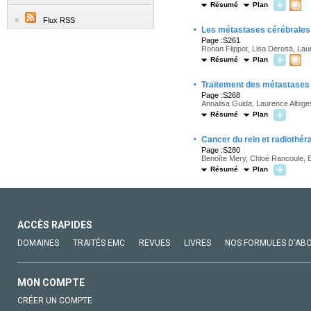
Résumé
Plan
Flux RSS
·
Les métastases cérébrales d
Page :S261
Ronan Flippot, Lisa Derosa, Lau
Résumé
Plan
·
Traitement des métastases
Page :S268
Annalisa Guida, Laurence Albige
Résumé
Plan
·
Cancer du rein et radiothéra
Page :S280
Benoîte Mery, Chloé Rancoule, El
Résumé
Plan
ACCÈS RAPIDES
DOMAINES
TRAITÉS EMC
REVUES
LIVRES
NOS FORMULES D'AB
MON COMPTE
CRÉER UN COMPTE