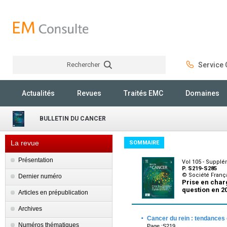
Rechercher
Service C
Rechercher
Actualités
Revues
Traités EMC
Domaines
BULLETIN DU CANCER
La revue
SOMMAIRE
Présentation
Vol 105 - Suppl
P. S219-S285
© Société França
Dernier numéro
Prise en charg
question en 2
Articles en prépublication
Archives
·
Cancer du rein : tendances
Numéros thématiques
Page :S219