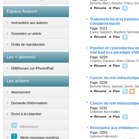
Benoîte Mery, Antoine Thiery-Vu
Résumé
Plan
Espace Auteurs
·
Traitement focal et traitem
Instructions aux auteurs
complémentarité
Page :S221
Laura Salabert, Baptiste Sionne
Soumettre un article
Résumé
Plan
Droits de reproduction
·
Position of cytoreductive n
trial lead to a paradigm shif
Les + abonnés
Page :S229
Charles Dariane, Marc-Olivier T
Résumé
Plan
EM|Revues sur iPhone/iPad
·
Cancer du rein métastatiqu
Les actions
Page :S235
Benoîte Mery, Samuel Jones, Alex
Résumé
Plan
Abonnement
·
Cancer du rein métastatique
Demande d'informations
Page :S242
Delphine Borchiellini
Ecrire à la rédaction
Résumé
Plan
·
Bibliothèque
Résistance aux inhibiteurs 
Page :S255
Sabrina Falkowski
Alerte nouveaux numéros