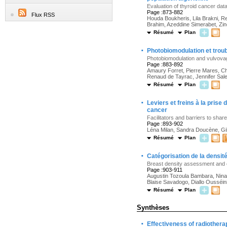
Evaluation of thyroid cancer dat
Page :873-882
Flux RSS
Houda Boukheris, Lila Brakni, R
Brahim, Azeddine Simerabet, Zin
Résumé
Plan
·
Photobiomodulation et trou
Photobiomodulation and vulvovag
Page :883-892
Amaury Forret, Pierre Mares, Char
Renaud de Tayrac, Jennifer Sal
Résumé
Plan
·
Leviers et freins à la prise
cancer
Facilitators and barriers to sha
Page :893-902
Léna Milan, Sandra Doucène, Gilb
Résumé
Plan
·
Catégorisation de la densi
Breast density assessment and 
Page :903-911
Augustin Tozoula Bambara, Nina
Blaise Savadogo, Diallo Ousséin
Résumé
Plan
Synthèses
·
Effectiveness of radiothera