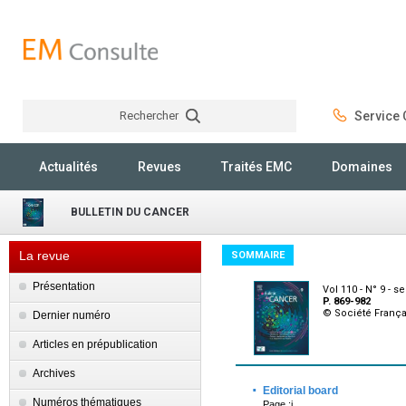
Rechercher
Service C
Rechercher
Actualités
Revues
Traités EMC
Domaines
BULLETIN DU CANCER
La revue
SOMMAIRE
Présentation
Vol 110 - N° 9 - 
P. 869-982
© Société França
Dernier numéro
Articles en prépublication
Archives
·
Editorial board
Numéros thématiques
Page :i