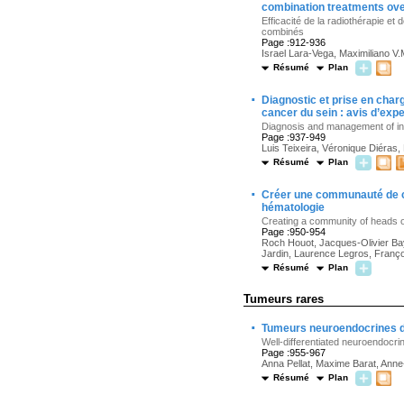
combination treatments ov
Efficacité de la radiothérapie e
combinés
Page :912-936
Israel Lara-Vega, Maximiliano 
Résumé
Plan
·
Diagnostic et prise en charg
cancer du sein : avis d’expe
Diagnosis and management of inte
Page :937-949
Luis Teixeira, Véronique Diéras
Résumé
Plan
·
Créer une communauté de ch
hématologie
Creating a community of heads o
Page :950-954
Roch Houot, Jacques-Olivier Bay
Jardin, Laurence Legros, Franç
Résumé
Plan
Tumeurs rares
·
Tumeurs neuroendocrines di
Well-differentiated neuroendocri
Page :955-967
Anna Pellat, Maxime Barat, Anne
Résumé
Plan