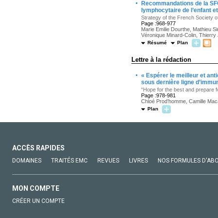
·
Recommandations de la SFC
lymphocytaire de l’enfant et
Strategy of the French Society 
Page :968-977
Marie Emilie Dourthe, Mathieu S
Véronique Minard-Colin, Thierry
Résumé
Plan
Lettre à la rédaction
·
« Espérer le meilleur et ant
sous dernière ligne d’immu
“Hope for the best and prepare f
Page :978-981
Chloé Prod’homme, Camille Macai
Plan
ACCÈS RAPIDES
DOMAINES
TRAITÉS EMC
REVUES
LIVRES
NOS FORMULES D'AB
MON COMPTE
CRÉER UN COMPTE