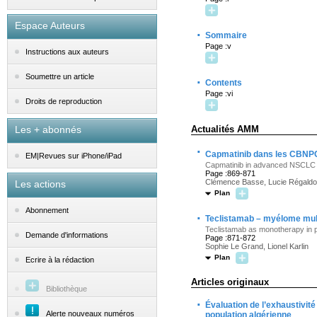
Espace Auteurs
·
Sommaire
Page :v
Instructions aux auteurs
Soumettre un article
·
Contents
Page :vi
Droits de reproduction
Les + abonnés
Actualités AMM
·
Capmatinib dans les CBNPC
EM|Revues sur iPhone/iPad
Capmatinib in advanced NSCLC fo
Page :869-871
Clémence Basse, Lucie Régaldo
Les actions
Plan
Abonnement
·
Teclistamab – myélome multi
Teclistamab as monotherapy in pa
Demande d'informations
Page :871-872
Sophie Le Grand, Lionel Karlin
Plan
Ecrire à la rédaction
Articles originaux
Bibliothèque
·
Évaluation de l’exhaustivité
Alerte nouveaux numéros
population algérienne