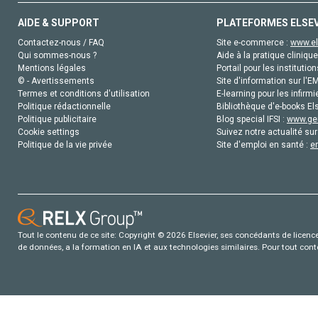
AIDE & SUPPORT
PLATEFORMES ELSE
Contactez-nous / FAQ
Site e-commerce :
www.el
Qui sommes-nous ?
Aide à la pratique clinique
Mentions légales
Portail pour les institution
© - Avertissements
Site d'information sur l'E
Termes et conditions d'utilisation
E-learning pour les infirmi
Politique rédactionnelle
Bibliothèque d'e-books Els
Politique publicitaire
Blog special IFSI :
www.gen
Cookie settings
Suivez notre actualité sur
Politique de la vie privée
Site d'emploi en santé :
e
Tout le contenu de ce site: Copyright © 2026 Elsevier, ses concédants de licence e
de données, a la formation en IA et aux technologies similaires. Pour tout con