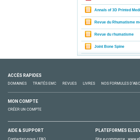
Annals of 3D Printed Med
Revue du Rhumatisme m
Revue du rhumatisme
Joint Bone Spine
ACCÈS RAPIDES
DOMAINES
TRAITÉS EMC
REVUES
LIVRES
NOS FORMULES D'AB
MON COMPTE
CRÉER UN COMPTE
AIDE & SUPPORT
PLATEFORMES ELSE
Contactez-nous / FAQ
Site e-commerce :
www.el