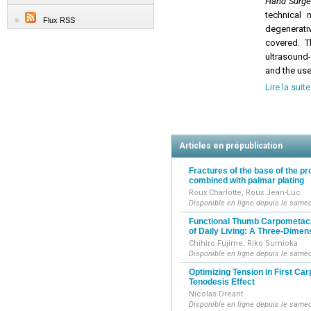
Hand Surger
technical 
Flux RSS
degenerativ
covered. T
ultrasound
and the use 
In addition
Lire la suite
updating k
address all
Articles en prépublication
Fractures of the base of the p
combined with palmar plating
Roux Charlotte, Roux Jean-Luc
Disponible en ligne depuis le samed
Functional Thumb Carpometacar
of Daily Living: A Three-Dimen
Chihiro Fujime, Riko Sumioka
Disponible en ligne depuis le samed
Optimizing Tension in First C
Tenodesis Effect
Nicolas Dreant
Disponible en ligne depuis le samed