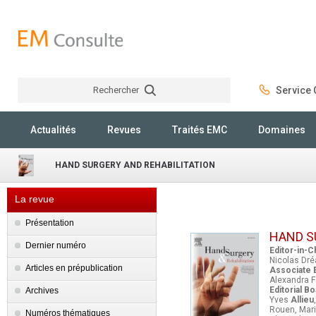
Rechercher
Service C
Rechercher
Actualités
Revues
Traités EMC
Domaines
HAND SURGERY AND REHABILITATION
La revue
Présentation
HAND S
Dernier numéro
Editor-in-C
Nicolas Dré
Articles en prépublication
Associate E
Alexandra Fo
Editorial B
Archives
Yves
Allieu
Rouen, Mar
Numéros thématiques