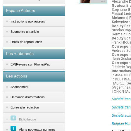
Alexandre
D
Goubau
, B
Stephane
G
Espace Auteurs
Pascal
Led
Melamed
, 
Instructions aux auteurs
Schweizer
Deputy Edi
Nicolas Big
Soumettre un article
Germain Po
Deputy Edit
Droits de reproduction
Frank FItous
Correspond
Andreas Sc
Les + abonnés
Correspond
Jean Goubau
Correspond
EM|Revues sur iPhone/iPad
Frédéric De
Internation
P. AMADIO (
Les actions
P. DEL PINA
HAERLE (Ger
Abonnement
(Argentina)
TONKIN (Aust
Demande d'informations
Société fra
Société fr
Ecrire à la rédaction
Société suis
Bibliothèque
Belgian Ha
Alerte nouveaux numéros