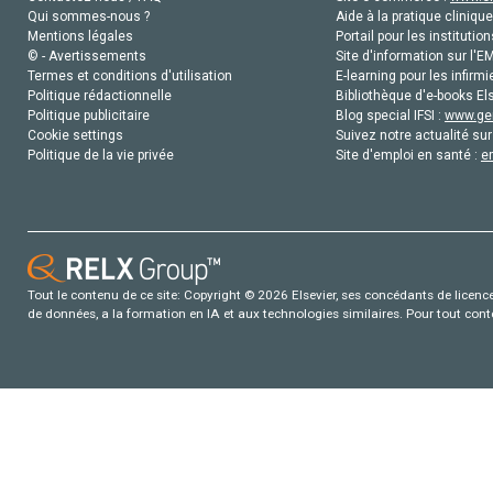
Qui sommes-nous ?
Aide à la pratique clinique
Mentions légales
Portail pour les institution
© - Avertissements
Site d'information sur l'E
Termes et conditions d'utilisation
E-learning pour les infirmi
Politique rédactionnelle
Bibliothèque d'e-books Els
Politique publicitaire
Blog special IFSI :
www.gen
Cookie settings
Suivez notre actualité sur
Politique de la vie privée
Site d'emploi en santé :
e
Tout le contenu de ce site: Copyright © 2026 Elsevier, ses concédants de licence e
de données, a la formation en IA et aux technologies similaires. Pour tout con