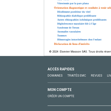
Vitrectomie par la pars plana
Orientation diagnostique et conduite à tenir selo
Décollement postérieur du vitré
Rétinopathie diabétique proliférante
Autres rétinopathies ischémiques proliférantes
Dégénérescence maculaire liée à l'âge
Syndrome de Terson
Anomalies vasculaires
Tumeurs
Hémorragies intravitréennes chez l'enfant
Déclaration de liens d'intérêts
© 2024 Elsevier Masson SAS. Tous droits réser
ACCÈS RAPIDES
DOMAINES
TRAITÉS EMC
REVUES
LI
MON COMPTE
CRÉER UN COMPTE