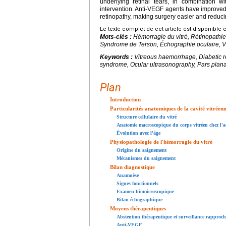
underlying retinal tears, in combination wi
intervention. Anti-VEGF agents have improved
retinopathy, making surgery easier and reduci
Le texte complet de cet article est disponible 
Mots-clés :
Hémorragie du vitré, Rétinopathie
Syndrome de Terson, Échographie oculaire, Vi
Keywords :
Vitreous haemorrhage, Diabetic re
syndrome, Ocular ultrasonography, Pars plana
Plan
Introduction
Particularités anatomiques de la cavité vitréen
Structure cellulaire du vitré
Anatomie macroscopique du corps vitréen chez l'a
Évolution avec l'âge
Physiopathologie de l'hémorragie du vitré
Origine du saignement
Mécanismes du saignement
Bilan diagnostique
Anamnèse
Signes fonctionnels
Examen biomicroscopique
Bilan échographique
Moyens thérapeutiques
Abstention thérapeutique et surveillance rapproch
Anti-VEGF