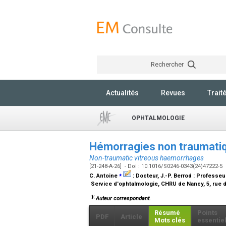
Rechercher
Actualités
Revues
Trait
OPHTALMOLOGIE
Hémorragies non traumatiq
Non-traumatic vitreous haemorrhages
[21-248-A-26] - Doi : 10.1016/S0246-0343(24)47222-5
⁎
C. Antoine
:
Docteur
, J.-P. Berrod :
Professeu
Service d'ophtalmologie, CHRU de Nancy, 5, rue
Auteur correspondant.
Résumé
Points
PDF
Article
Mots clés
essentie