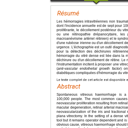
Résumé
Les hémorragies intravitréennes non traumati
dont l'incidence annuelle est de sept pour 10
proliférante, le décollement postérieur du vit
ou une rétinopathie drépanocytaire, les 
macroanévrisme artériel rétinien) et le synd
d'une rubéose irienne ou d'un décollement de 
urgence. L'échographie est un outil diagnost
pour la détection des déchirures rétinien
hémorragie du vitré dense est liée dans la m
déchirure ou d'un décollement de rétine. Le 
l'instrumentation incitent à proposer une vit
(
anti-vascular endothelial growth factor
) on
diabétiques compliquées d'hémorragie du vitré
Le texte complet de cet article est disponible 
Abstract
Spontaneous vitreous haemorrhage is a 
100,000 people. The most common causes are
neovascular proliferation resulting from retina
macular degeneration, retinal arterial macr
neovascularization of the iris and tractional 
plana vitrectomy. In the setting of a dense 
tool but it remains operator dependent and is i
obvious cause, vitreous haemorrhage should b