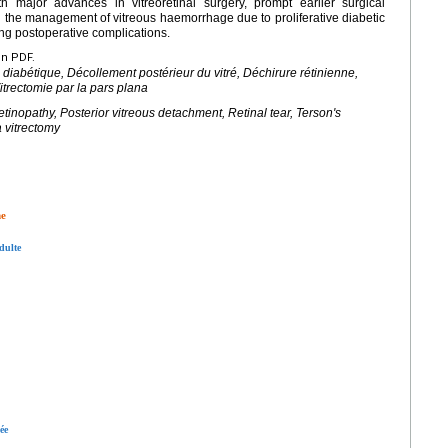
th major advances in vitreoretinal surgery, prompt earlier surgical
 the management of vitreous haemorrhage due to proliferative diabetic
ng postoperative complications.
en PDF.
 diabétique, Décollement postérieur du vitré, Déchirure rétinienne,
trectomie par la pars plana
tinopathy, Posterior vitreous detachment, Retinal tear, Terson's
 vitrectomy
ne
dulte
ée