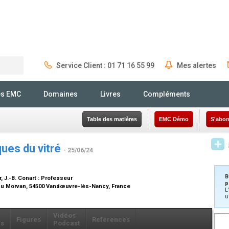
Service Client : 01 71 16 55 99
Mes alertes
Rechercher
és EMC
Domaines
Livres
Compléments
Table des matières
EMC Démo
S'abon
ues du vitré
- 25/06/24
B
r
, J.-B. Conart :
Professeur
p
 du Morvan, 54500 Vandœuvre-lès-Nancy, France
L
u
Vidéos
Figures
Références
ls
Podcast