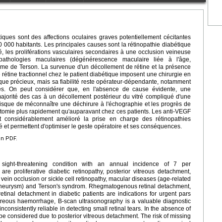
ques sont des affections oculaires graves potentiellement cécitantes
0 000 habitants. Les principales causes sont la rétinopathie diabétique
ré, les proliférations vasculaires secondaires à une occlusion veineuse
pathologies maculaires (dégénérescence maculaire liée à l'âge,
rome de Terson. La survenue d'un décollement de rétine et la présence
rétine tractionnel chez le patient diabétique imposent une chirurgie en
ique précieux, mais sa fiabilité reste opérateur-dépendante, notamment
nes. On peut considérer que, en l'absence de cause évidente, une
ajorité des cas à un décollement postérieur du vitré compliqué d'une
risque de méconnaître une déchirure à l'échographie et les progrès de
rectomie plus rapidement qu'auparavant chez ces patients. Les anti-VEGF
t considérablement amélioré la prise en charge des rétinopathies
 et permettent d'optimiser le geste opératoire et ses conséquences.
en PDF.
sight-threatening condition with an annual incidence of 7 per
 proliferative diabetic retinopathy, posterior vitreous detachment,
l vein occlusion or sickle cell retinopathy, macular diseases (age-related
oaneurysm) and Terson's syndrom. Rhegmatogenous retinal detachment,
retinal detachment in diabetic patients are indications for urgent pars
vitreous haemorrhage, B-scan ultrasonography is a valuable diagnostic
nconsistently reliable in detecting small retinal tears. In the absence of
e considered due to posterior vitreous detachment. The risk of missing