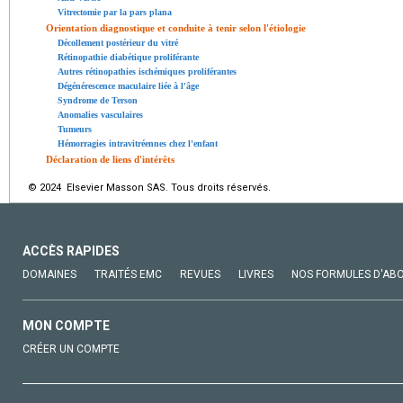
Vitrectomie par la pars plana
Orientation diagnostique et conduite à tenir selon l'étiologie
Décollement postérieur du vitré
Rétinopathie diabétique proliférante
Autres rétinopathies ischémiques proliférantes
Dégénérescence maculaire liée à l'âge
Syndrome de Terson
Anomalies vasculaires
Tumeurs
Hémorragies intravitréennes chez l'enfant
Déclaration de liens d'intérêts
© 2024 Elsevier Masson SAS. Tous droits réservés.
ACCÈS RAPIDES
DOMAINES
TRAITÉS EMC
REVUES
LIVRES
NOS FORMULES D'AB
MON COMPTE
CRÉER UN COMPTE