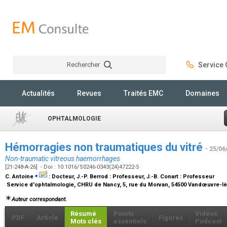
Rechercher
Service C
Rechercher
Actualités
Revues
Traités EMC
Domaines
OPHTALMOLOGIE
Hémorragies non traumatiques du vitré
- 25/06
Non-traumatic vitreous haemorrhages
[21-248-A-26] - Doi : 10.1016/S0246-0343(24)47222-5
⁎
C. Antoine
:
Docteur
, J.-P. Berrod :
Professeur
, J.-B. Conart :
Professeur
Service d'ophtalmologie, CHRU de Nancy, 5, rue du Morvan, 54500 Vandœuvre-l
Auteur correspondant.
Résumé
Points
Vidéos
PDF
Article
Figures
Mots clés
essentiels
Podcast