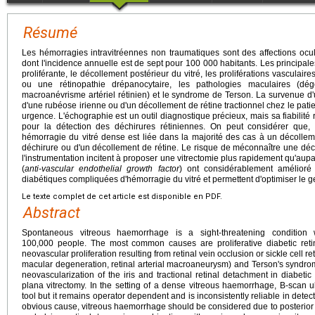
Résumé
Les hémorragies intravitréennes non traumatiques sont des affections ocul
dont l'incidence annuelle est de sept pour 100 000 habitants. Les principale
proliférante, le décollement postérieur du vitré, les proliférations vascula
ou une rétinopathie drépanocytaire, les pathologies maculaires (dé
macroanévrisme artériel rétinien) et le syndrome de Terson. La survenue d'
d'une rubéose irienne ou d'un décollement de rétine tractionnel chez le pati
urgence. L'échographie est un outil diagnostique précieux, mais sa fiabili
pour la détection des déchirures rétiniennes. On peut considérer que
hémorragie du vitré dense est liée dans la majorité des cas à un décollem
déchirure ou d'un décollement de rétine. Le risque de méconnaître une déch
l'instrumentation incitent à proposer une vitrectomie plus rapidement qu'aup
(
anti-vascular endothelial growth factor
) ont considérablement amélioré
diabétiques compliquées d'hémorragie du vitré et permettent d'optimiser le 
Le texte complet de cet article est disponible en PDF.
Abstract
Spontaneous vitreous haemorrhage is a sight-threatening condition
100,000 people. The most common causes are proliferative diabetic retin
neovascular proliferation resulting from retinal vein occlusion or sickle cell 
macular degeneration, retinal arterial macroaneurysm) and Terson's syndr
neovascularization of the iris and tractional retinal detachment in diabetic
plana vitrectomy. In the setting of a dense vitreous haemorrhage, B-scan u
tool but it remains operator dependent and is inconsistently reliable in detect
obvious cause, vitreous haemorrhage should be considered due to posterior 