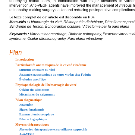
underlying retinal tears, in combination with major advances in vitreore
intervention. Anti-VEGF agents have improved the management of vitreous ha
retinopathy, making surgery easier and reducing postoperative complications
Le texte complet de cet article est disponible en PDF.
Mots-clés :
Hémorragie du vitré, Rétinopathie diabétique, Décollement postér
Syndrome de Terson, Échographie oculaire, Vitrectomie par la pars plana
Keywords :
Vitreous haemorrhage, Diabetic retinopathy, Posterior vitreous d
syndrome, Ocular ultrasonography, Pars plana vitrectomy
Plan
Introduction
Particularités anatomiques de la cavité vitréenne
Structure cellulaire du vitré
Anatomie macroscopique du corps vitréen chez l'adulte
Évolution avec l'âge
Physiopathologie de l'hémorragie du vitré
Origine du saignement
Mécanismes du saignement
Bilan diagnostique
Anamnèse
Signes fonctionnels
Examen biomicroscopique
Bilan échographique
Moyens thérapeutiques
Abstention thérapeutique et surveillance rapprochée
Anti-VEGF