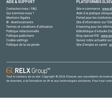
AIDE & SUPPORT
PLATEFORMES ELSE
Contactez-nous / FAQ
Site e-commerce :
www.el
Qui sommes-nous ?
Aide à la pratique clinique
Mentions légales
Portail pour les institution
© - Avertissements
Site d'information sur l'E
Termes et conditions d'utilisation
E-learning pour les infirmi
Politique rédactionnelle
Bibliothèque d'e-books Els
Politique publicitaire
Blog special IFSI :
www.gen
Cookie settings
Suivez notre actualité sur
Politique de la vie privée
Site d'emploi en santé :
e
Tout le contenu de ce site: Copyright © 2026 Elsevier, ses concédants de licence e
de données, a la formation en IA et aux technologies similaires. Pour tout con