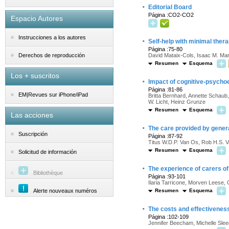
·
Editorial Board
Página :CO2-CO2
Espacio Autores
Instrucciones a los autores
·
Self-help with minimal ther
Página :75-80
David Mataix-Cols, Isaac M. Ma
Derechos de reproducción
Resumen
Esquema
Los + suscritos
·
Impact of cognitive-psychoed
Página :81-86
EM|Revues sur iPhone/iPad
Britta Bernhard, Annette Schaub
W. Licht, Heinz Grunze
Resumen
Esquema
Las acciones
·
The care provided by genera
Suscripción
Página :87-92
Titus W.D.P. Van Os, Rob H.S. V
Resumen
Esquema
Solicitud de información
·
The experience of carers o
Bibliothèque
Página :93-101
Ilaria Tarricone, Morven Leese,
Alerte nouveaux numéros
Resumen
Esquema
·
The costs and effectiveness
Página :102-109
Jennifer Beecham, Michelle Sle