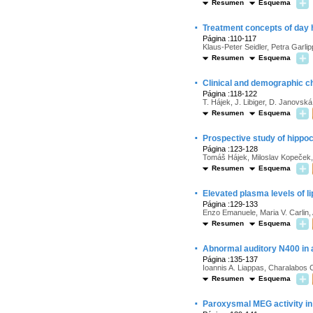
Resumen
Esquema
·
Treatment concepts of day h
Página :110-117
Klaus-Peter Seidler, Petra Garlip
Resumen
Esquema
·
Clinical and demographic ch
Página :118-122
T. Hájek, J. Libiger, D. Janovská
Resumen
Esquema
·
Prospective study of hippoc
Página :123-128
Tomáš Hájek, Miloslav Kopeček, 
Resumen
Esquema
·
Elevated plasma levels of li
Página :129-133
Enzo Emanuele, Maria V. Carlin, 
Resumen
Esquema
·
Abnormal auditory N400 in 
Página :135-137
Ioannis A. Liappas, Charalabos 
Resumen
Esquema
·
Paroxysmal MEG activity in