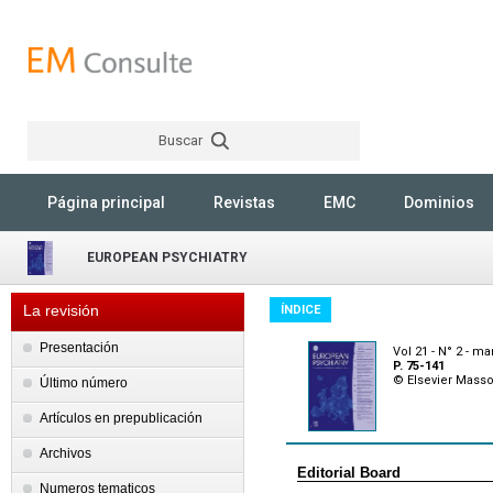
Buscar
Rechercher
Página principal
Revistas
EMC
Dominios
EUROPEAN PSYCHIATRY
La revisión
ÍNDICE
Presentación
Vol 21 - N° 2 - ma
P. 75-141
© Elsevier Mass
Último número
Artículos en prepublicación
Archivos
Editorial Board
Numeros tematicos