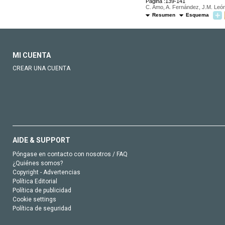
Página :139-141
C. Amo, A. Fernández, J.M. León,
Resumen
Esquema
MI CUENTA
CREAR UNA CUENTA
AIDE & SUPPORT
Póngase en contacto con nosotros / FAQ
¿Quiénes somos?
Copyright - Advertencias
Política Editorial
Política de publicidad
Cookie settings
Política de seguridad