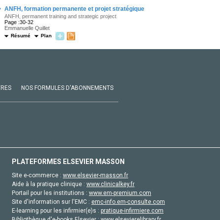
·
ANFH, formation permanente et projet stratégique
ANFH, permanent training and strategic project
Page :30-32
Emmanuelle Quillet
Résumé
Plan
VRES
NOS FORMULES D'ABONNEMENTS
PLATEFORMES ELSEVIER MASSON
Site e-commerce :
www.elsevier-masson.fr
Aide à la pratique clinique :
www.clinicalkey.fr
Portail pour les institutions :
www.em-premium.com
Site d'information sur l'EMC :
emc-info.em-consulte.com
E-learning pour les infirmier(e)s :
pratique-infirmiere.com
Bibliothèque d'e-books Elsevier :
www.elsevierelibrary.fr