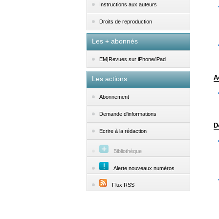
Instructions aux auteurs
Droits de reproduction
Les + abonnés
EM|Revues sur iPhone/iPad
A
Les actions
Abonnement
Demande d'informations
D
Ecrire à la rédaction
Bibliothèque
Alerte nouveaux numéros
Flux RSS