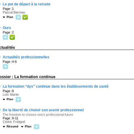
·
Le pot de départ à la retraite
Page :1
Pascal Barreau
Plan
·
Ours
Page :2
ctualités
·
Actualités professionnelles
Page :4-6
ossier : La formation continue
·
La formation “dys” continue dans les établissements de santé
Page :8
Loïc Martin
Plan
·
De la liberté de choisir son avenir professionnel
The freedom to choose one’s professional future
Page :9-11
Cédric Frétigné
Résumé
Plan