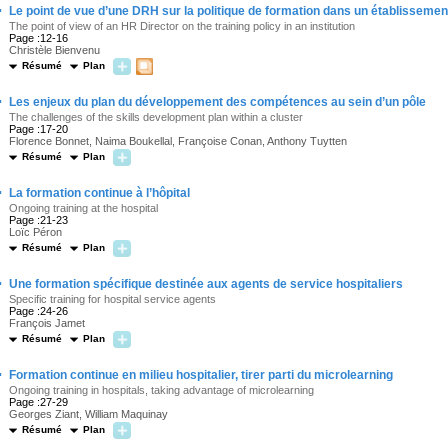
·
Le point de vue d’une DRH sur la politique de formation dans un établissemen
The point of view of an HR Director on the training policy in an institution
Page :12-16
Christèle Bienvenu
Résumé
Plan
·
Les enjeux du plan du développement des compétences au sein d’un pôle
The challenges of the skills development plan within a cluster
Page :17-20
Florence Bonnet, Naima Boukellal, Françoise Conan, Anthony Tuytten
Résumé
Plan
·
La formation continue à l’hôpital
Ongoing training at the hospital
Page :21-23
Loïc Péron
Résumé
Plan
·
Une formation spécifique destinée aux agents de service hospitaliers
Specific training for hospital service agents
Page :24-26
François Jamet
Résumé
Plan
·
Formation continue en milieu hospitalier, tirer parti du microlearning
Ongoing training in hospitals, taking advantage of microlearning
Page :27-29
Georges Ziant, William Maquinay
Résumé
Plan