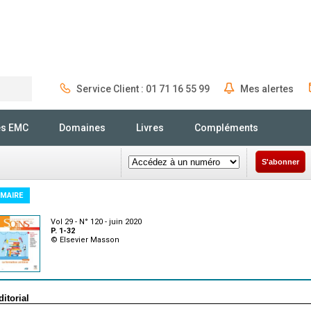
Service Client : 01 71 16 55 99
Mes alertes
Rechercher
és EMC
Domaines
Livres
Compléments
S'abonner
MAIRE
Vol 29 - N° 120 - juin 2020
P. 1-32
© Elsevier Masson
ditorial