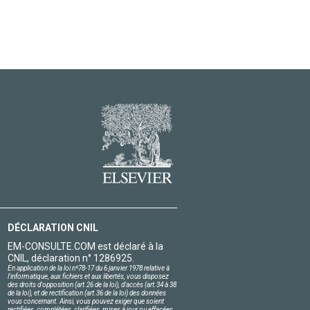
DÉCLARATION CNIL
EM-CONSULTE.COM est déclaré à la
CNIL, déclaration n° 1286925.
En application de la loi nº78-17 du 6 janvier 1978 relative à
l'informatique, aux fichiers et aux libertés, vous disposez
des droits d'opposition (art.26 de la loi), d'accès (art.34 à 38
de la loi), et de rectification (art.36 de la loi) des données
vous concernant. Ainsi, vous pouvez exiger que soient
rectifiées, complétées, clarifiées, mises à jour ou effacées