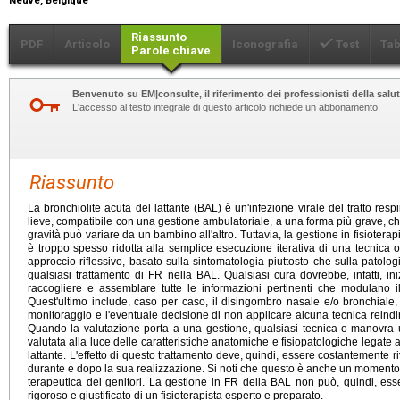
Neuve, Belgique
Riassunto
PDF
Articolo
Iconografia
Test
Tab
Parole chiave
Benvenuto su EM|consulte, il riferimento dei professionisti della salut
L'accesso al testo integrale di questo articolo richiede un abbonamento.
Riassunto
La bronchiolite acuta del lattante (BAL) è un'infezione virale del tratto res
lieve, compatibile con una gestione ambulatoriale, a una forma più grave, che
gravità può variare da un bambino all'altro. Tuttavia, la gestione in fisioterap
è troppo spesso ridotta alla semplice esecuzione iterativa di una tecnica 
approccio riflessivo, basato sulla sintomatologia piuttosto che sulla patolo
qualsiasi trattamento di FR nella BAL. Qualsiasi cura dovrebbe, infatti, i
raccogliere e assemblare tutte le informazioni pertinenti che modulano il 
Quest'ultimo include, caso per caso, il disingombro nasale e/o bronchiale,
monitoraggio e l'eventuale decisione di non applicare alcuna tecnica reind
Quando la valutazione porta a una gestione, qualsiasi tecnica o manovra ut
valutata alla luce delle caratteristiche anatomiche e fisiopatologiche legate a
lattante. L'effetto di questo trattamento deve, quindi, essere costantemente 
durante e dopo la sua realizzazione. Si noti che questo è anche un momento 
terapeutica dei genitori. La gestione in FR della BAL non può, quindi, ess
rigoroso e giustificato di un fisioterapista esperto e preparato.