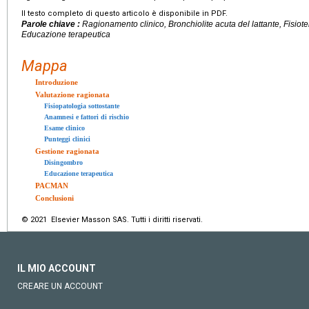
Il testo completo di questo articolo è disponibile in PDF.
Parole chiave :
Ragionamento clinico, Bronchiolite acuta del lattante, Fisiot
Educazione terapeutica
Mappa
Introduzione
Valutazione ragionata
Fisiopatologia sottostante
Anamnesi e fattori di rischio
Esame clinico
Punteggi clinici
Gestione ragionata
Disingombro
Educazione terapeutica
PACMAN
Conclusioni
© 2021 Elsevier Masson SAS. Tutti i diritti riservati.
IL MIO ACCOUNT
CREARE UN ACCOUNT