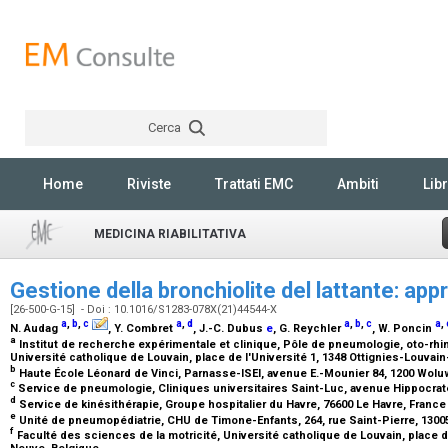
Cerca
Rechercher
Home
Riviste
Trattati EMC
Ambiti
Libr
MEDICINA RIABILITATIVA
Gestione della bronchiolite del lattante: ap
[26-500-G-15] - Doi : 10.1016/S1283-078X(21)44544-X
a
,
b
,
c
a
,
d
a
,
b
,
c
a
,
N. Audag
, Y. Combret
, J.-C. Dubus
e
, G. Reychler
, W. Poncin
a
Institut de recherche expérimentale et clinique, Pôle de pneumologie, oto-rhi
Université catholique de Louvain, place de l'Université 1, 1348 Ottignies-Louvai
b
Haute École Léonard de Vinci, Parnasse-ISEI, avenue E.-Mounier 84, 1200 Wol
c
Service de pneumologie, Cliniques universitaires Saint-Luc, avenue Hippocrate
d
Service de kinésithérapie, Groupe hospitalier du Havre, 76600 Le Havre, Franc
e
Unité de pneumopédiatrie, CHU de Timone-Enfants, 264, rue Saint-Pierre, 1300
f
Faculté des sciences de la motricité, Université catholique de Louvain, place de