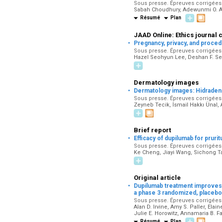
Sous presse. Épreuves corrigées pa
Sabah Choudhury, Adewunmi O. Adel
Résumé
Plan
JAAD Online: Ethics journal 
·
Pregnancy, privacy, and proced
Sous presse. Épreuves corrigées pa
Hazel Seohyun Lee, Deshan F. S
Dermatology images
·
Dermatology images: Hidradeni
Sous presse. Épreuves corrigées pa
Zeyneb Tecik, İsmail Hakkı Ünal, 
Brief report
·
Efficacy of dupilumab for pruri
Sous presse. Épreuves corrigées pa
Ke Cheng, Jiayi Wang, Sichong Ta
Original article
·
Dupilumab treatment improves l
a phase 3 randomized, placebo-c
Sous presse. Épreuves corrigées pa
Alan D. Irvine, Amy S. Paller, Ela
Julie E. Horowitz, Annamaria B. F
Résumé
Plan