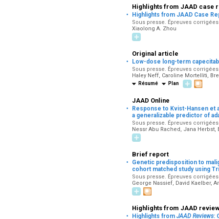
Highlights from JAAD case 
·
Highlights from JAAD Case Rep
Sous presse. Épreuves corrigées p
Xiaolong A. Zhou
Original article
·
Low-dose long-term capecitabin
Sous presse. Épreuves corrigées p
Haley Neff, Caroline Mortelliti, 
Résumé
Plan
JAAD Online
·
Response to Kvist-Hansen et a
a generalizable predictor of a
Sous presse. Épreuves corrigées p
Nessr Abu Rached, Jana Herbst, E
Brief report
·
Genetic predisposition to mal
cohort matched study using Tr
Sous presse. Épreuves corrigées p
George Nassief, David Kaelber, 
Highlights from JAAD revie
·
Highlights from
JAAD Reviews
: