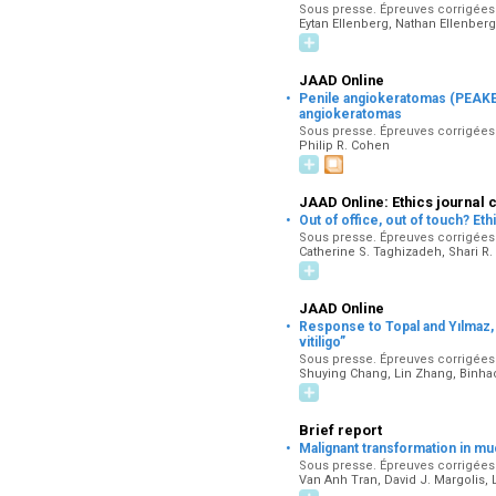
Sous presse. Épreuves corrigées p
Eytan Ellenberg, Nathan Ellenberg
JAAD Online
·
Penile angiokeratomas (PEAKER
angiokeratomas
Sous presse. Épreuves corrigées p
Philip R. Cohen
JAAD Online: Ethics journal 
·
Out of office, out of touch? Et
Sous presse. Épreuves corrigées p
Catherine S. Taghizadeh, Shari R.
JAAD Online
·
Response to Topal and Yılmaz, 
vitiligo”
Sous presse. Épreuves corrigées p
Shuying Chang, Lin Zhang, Binhao
Brief report
·
Malignant transformation in muc
Sous presse. Épreuves corrigées p
Van Anh Tran, David J. Margolis, 