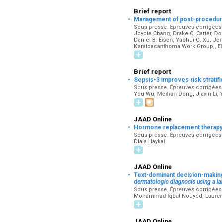
Brief report
·
Management of post-procedure
Sous presse. Épreuves corrigées pa
Joycie Chang, Drake C. Carter, Do
Daniel B. Eisen, Yaohui G. Xu, Jer
Keratoacanthoma Work Group,, E
Brief report
·
Sepsis-3 improves risk stratif
Sous presse. Épreuves corrigées pa
You Wu, Meihan Dong, Jiaxin Li, 
JAAD Online
·
Hormone replacement therapy a
Sous presse. Épreuves corrigées p
Diala Haykal
JAAD Online
·
Text-dominant decision-making
dermatologic diagnosis using a l
Sous presse. Épreuves corrigées p
Mohammad Iqbal Nouyed, Lauren E
JAAD Online