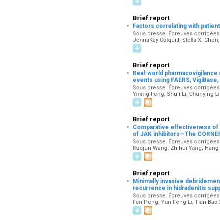
Brief report
·
Factors correlating with patie
Sous presse. Épreuves corrigées p
JennaKay Colquitt, Stella X. Chen
Brief report
·
Real-world pharmacovigilance a
events using FAERS, VigiBase
Sous presse. Épreuves corrigées p
Yining Feng, Shuli Li, Chunying Li
Brief report
·
Comparative effectiveness of 
of JAK inhibitors—The CORNE
Sous presse. Épreuves corrigées 
Ruojun Wang, Zhihui Yang, Hang
Brief report
·
Minimally invasive debridement
recurrence in hidradenitis sup
Sous presse. Épreuves corrigées 
Fen Peng, Yun-Feng Li, Tian-Bao