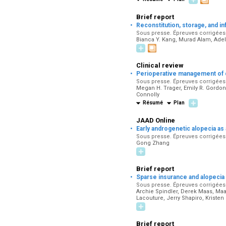
Brief report
·
Reconstitution, storage, and i
Sous presse. Épreuves corrigées pa
Bianca Y. Kang, Murad Alam, Adela
Clinical review
·
Perioperative management of d
Sous presse. Épreuves corrigées pa
Megan H. Trager, Emily R. Gordon
Connolly
Résumé
Plan
JAAD Online
·
Early androgenetic alopecia as 
Sous presse. Épreuves corrigées pa
Gong Zhang
Brief report
·
Sparse insurance and alopecia 
Sous presse. Épreuves corrigées pa
Archie Spindler, Derek Maas, Maan
Lacouture, Jerry Shapiro, Kristen 
Brief report