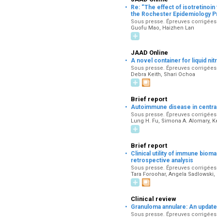
·
Re: “The effect of isotretinoin
the Rochester Epidemiology P
Sous presse. Épreuves corrigées p
Guofu Mao, Haizhen Lan
JAAD Online
·
A novel container for liquid n
Sous presse. Épreuves corrigées p
Debra Keith, Shari Ochoa
Brief report
·
Autoimmune disease in central c
Sous presse. Épreuves corrigées p
Lung H. Fu, Simona A. Alomary, Ke
Brief report
·
Clinical utility of immune biom
retrospective analysis
Sous presse. Épreuves corrigées p
Tara Foroohar, Angela Sadlowski,
Clinical review
·
Granuloma annulare: An updat
Sous presse. Épreuves corrigées p