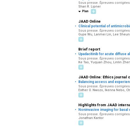
Sous presse. Épreuves corrigées p
Shari R. Lipner
Plan
JAAD Online
·
Clinical potential of antimicro
Sous presse. Épreuves corrigées p
Gujie Wu, Lanmei Lin, Lee Sheun
Brief report
·
Upadacitinib for acute diffuse 
Sous presse. Épreuves corrigées p
Ke Tao, Yuquan Zhou, Linlin Zhen
JAAD Online: Ethics journal 
·
Balancing access and experien
Sous presse. Épreuves corrigées p
Esther O. Nwozo, Ikenna Nebo, 
Highlights from JAAD interna
·
Noninvasive imaging for basal 
Sous presse. Épreuves corrigées p
Jonathan Kantor