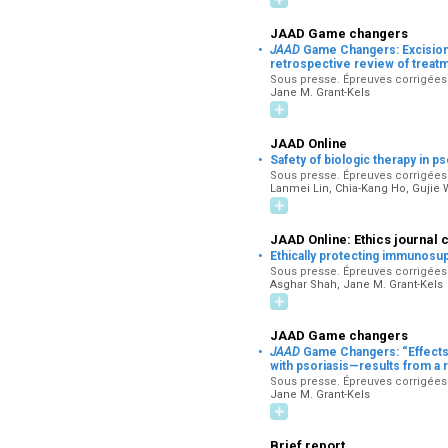
JAAD Game changers
·
JAAD
Game Changers: Excision 
retrospective review of treat
Sous presse. Épreuves corrigées p
Jane M. Grant-Kels
JAAD Online
·
Safety of biologic therapy in ps
Sous presse. Épreuves corrigées p
Lanmei Lin, Chia-Kang Ho, Gujie
JAAD Online: Ethics journal 
·
Ethically protecting immunosu
Sous presse. Épreuves corrigées p
Asghar Shah, Jane M. Grant-Kels
JAAD Game changers
·
JAAD
Game Changers: “Effects o
with psoriasis—results from a 
Sous presse. Épreuves corrigées p
Jane M. Grant-Kels
Brief report