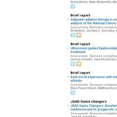
Kimia Ameri, Mark Ashamalla, M
Brief report
·
Adjuvant radiation therapy is n
analysis of the National Cance
Sous presse. Épreuves corrigées p
Eli Kasheri, Zachary S. Zumsteg,
Brief report
·
Ultrasound-guided hyaluronidas
treatment
Sous presse. Épreuves corrigées p
Leonie Schelke, Sara Khoshnaw, 
Brief report
·
Real-world experience with ext
arthritis
Sous presse. Épreuves corrigées p
Ellee Pisey Vikram, Matthew Duo
JAAD Game changers
·
JAAD
Game Changers: Baseline 
melanoma and its prognostic s
Sous presse. Épreuves corrigées p
Jane M. Grant-Kels