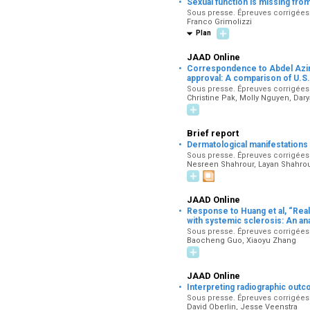
·
Sexual function is missing fr
Sous presse. Épreuves corrigées pa
Franco Grimolizzi
Plan
JAAD Online
·
Correspondence to Abdel Azim 
approval: A comparison of U.S.
Sous presse. Épreuves corrigées pa
Christine Pak, Molly Nguyen, Dar
Brief report
·
Dermatological manifestations a
Sous presse. Épreuves corrigées pa
Nesreen Shahrour, Layan Shahrou
JAAD Online
·
Response to Huang et al, “Real-
with systemic sclerosis: An an
Sous presse. Épreuves corrigées pa
Baocheng Guo, Xiaoyu Zhang
JAAD Online
·
Interpreting radiographic outcom
Sous presse. Épreuves corrigées pa
David Oberlin, Jesse Veenstra