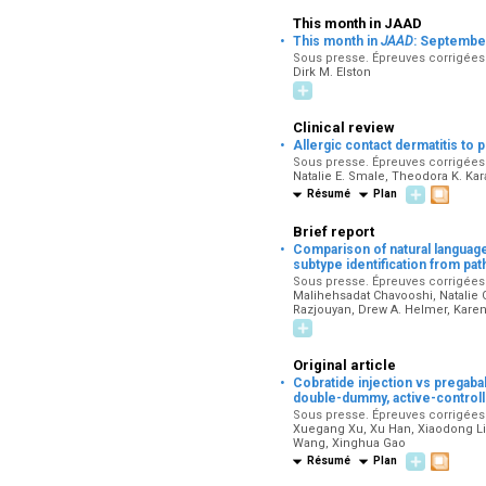
This month in JAAD
·
This month in
JAAD
: Septembe
Sous presse. Épreuves corrigées p
Dirk M. Elston
Clinical review
·
Allergic contact dermatitis to
Sous presse. Épreuves corrigées p
Natalie E. Smale, Theodora K. Ka
Résumé
Plan
Brief report
·
Comparison of natural language
subtype identification from pa
Sous presse. Épreuves corrigées p
Malihehsadat Chavooshi, Natalie G
Razjouyan, Drew A. Helmer, Karen
Original article
·
Cobratide injection vs pregaba
double-dummy, active-controlle
Sous presse. Épreuves corrigées pa
Xuegang Xu, Xu Han, Xiaodong Li,
Wang, Xinghua Gao
Résumé
Plan