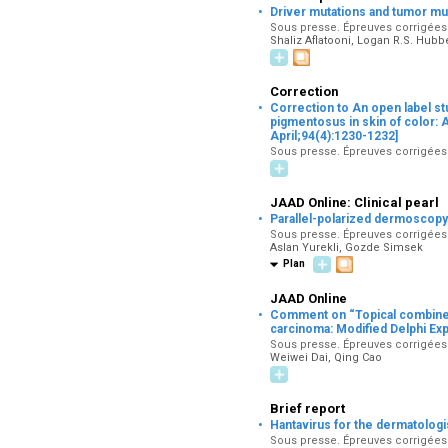
·
Driver mutations and tumor mu
Sous presse. Épreuves corrigées p
Shaliz Aflatooni, Logan R.S. Hubb
Correction
·
Correction to An open label st
pigmentosus in skin of color:
April;94(4):1230-1232]
Sous presse. Épreuves corrigées p
JAAD Online: Clinical pearl
·
Parallel-polarized dermoscopy f
Sous presse. Épreuves corrigées p
Aslan Yurekli, Gozde Simsek
Plan
JAAD Online
·
Comment on “Topical combined 5
carcinoma: Modified Delphi Ex
Sous presse. Épreuves corrigées p
Weiwei Dai, Qing Cao
Brief report
·
Hantavirus for the dermatologi
Sous presse. Épreuves corrigées p