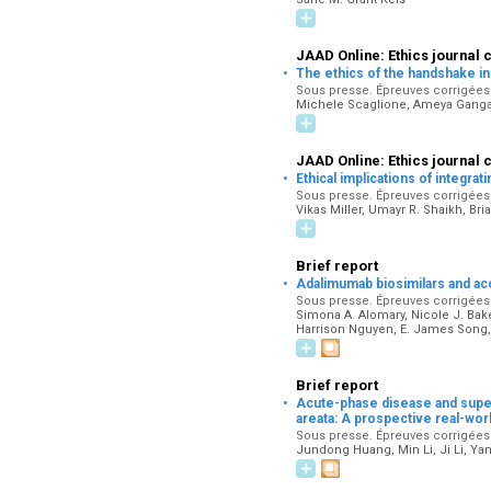
JAAD Online: Ethics journal 
·
The ethics of the handshake i
Sous presse. Épreuves corrigées p
Michele Scaglione, Ameya Gangal,
JAAD Online: Ethics journal 
·
Ethical implications of integrat
Sous presse. Épreuves corrigées p
Vikas Miller, Umayr R. Shaikh, Bri
Brief report
·
Adalimumab biosimilars and ac
Sous presse. Épreuves corrigées p
Simona A. Alomary, Nicole J. Baker
Harrison Nguyen, E. James Song, 
Brief report
·
Acute-phase disease and super-
areata: A prospective real-wor
Sous presse. Épreuves corrigées p
Jundong Huang, Min Li, Ji Li, Ya