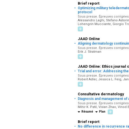
Brief report
·
Optimizing military teledermat
protocol
Sous presse. Épreuves corrigées pa
Alessandro Laghi, Stefano Astori
Lohengrin Mucciante, Giorgio Tro
JAAD Online
·
Aligning dermatology continuin
Sous presse. Épreuves corrigées pa
Erik J. Stratman
JAAD Online: Ethics journal 
·
Trial and error: Addressing th
Sous presse. Épreuves corrigées pa
Robert Adler, Jessica L. Feig, Ja
Consultative dermatology
·
Diagnosis and management of ac
Sous presse. Épreuves corrigées pa
Mihir K. Patil, Vivian Zhao, Vinod
Résumé
Plan
Brief report
·
No difference in recurrence ra