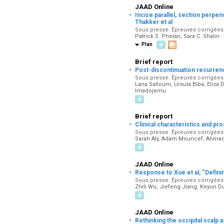
JAAD Online
·
Incise parallel, section perpe
Thakker et al
Sous presse. Épreuves corrigées p
Patrick S. Phelan, Sara C. Shalin
Plan
Brief report
·
Post-discontinuation recurren
Sous presse. Épreuves corrigées p
Lana Salloum, Ursula Biba, Eliza
Imadojemu
Brief report
·
Clinical characteristics and 
Sous presse. Épreuves corrigées p
Sarah Aly, Adam Mouncef, Ahmad
JAAD Online
·
Response to Xue et al, “Defin
Sous presse. Épreuves corrigées p
Zhili Wu, Jiefeng Jiang, Keyun 
JAAD Online
·
Rethinking the occipital scalp 