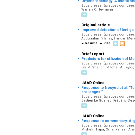
·
Onycho-oncology: A useful ne
Sous presse. Épreuves corrigées pa
Warren R. Heymann
Original article
·
Improved detection of lentigo 
Sous presse. Épreuves corrigées pa
Abdurrahim Yilmaz, Handan Merve
Résumé
Plan
Brief report
·
Predictors for utilization of 
Sous presse. Épreuves corrigées pa
Eva M. Shelton, Mitchell A. Taylo
JAAD Online
·
Response to Nouyed et al, “Te
challenges.”
Sous presse. Épreuves corrigées p
Bastien Le Guellec, Frédéric De
JAAD Online
·
Response to commentary: Align
Sous presse. Épreuves corrigées p
Mishek Thapa, Omar Raheel, Alan 