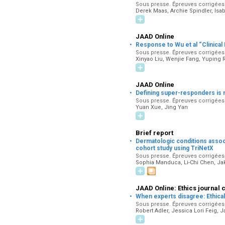
Sous presse. Épreuves corrigées p
Derek Maas, Archie Spindler, Isabe
JAAD Online
·
Response to Wu et al “Clinical
Sous presse. Épreuves corrigées p
Xinyao Liu, Wenjie Fang, Yuping 
JAAD Online
·
Defining super-responders is 
Sous presse. Épreuves corrigées p
Yuan Xue, Jing Yan
Brief report
·
Dermatologic conditions associ
cohort study using TriNetX
Sous presse. Épreuves corrigées p
Sophia Manduca, Li-Chi Chen, Jak
JAAD Online: Ethics journal 
·
When experts disagree: Ethical
Sous presse. Épreuves corrigées pa
Robert Adler, Jessica Lori Feig, 