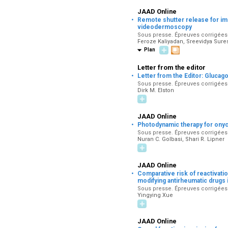
JAAD Online
·
Remote shutter release for im
videodermoscopy
Sous presse. Épreuves corrigées pa
Feroze Kaliyadan, Sreevidya Sure
Plan
Letter from the editor
·
Letter from the Editor: Glucag
Sous presse. Épreuves corrigées pa
Dirk M. Elston
JAAD Online
·
Photodynamic therapy for onyc
Sous presse. Épreuves corrigées pa
Nuran C. Golbasi, Shari R. Lipner
JAAD Online
·
Comparative risk of reactivatio
modifying antirheumatic drugs i
Sous presse. Épreuves corrigées pa
Yingying Xue
JAAD Online