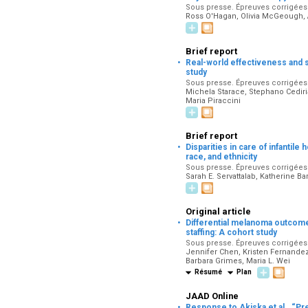
Sous presse. Épreuves corrigées p
Ross O'Hagan, Olivia McGeough, A
Brief report
·
Real-world effectiveness and sa
study
Sous presse. Épreuves corrigées p
Michela Starace, Stephano Cediri
Maria Piraccini
Brief report
·
Disparities in care of infantil
race, and ethnicity
Sous presse. Épreuves corrigées p
Sarah E. Servattalab, Katherine 
Original article
·
Differential melanoma outcomes
staffing: A cohort study
Sous presse. Épreuves corrigées p
Jennifer Chen, Kristen Fernandez
Barbara Grimes, Maria L. Wei
Résumé
Plan
JAAD Online
·
Response to Akiska et al., “Pre