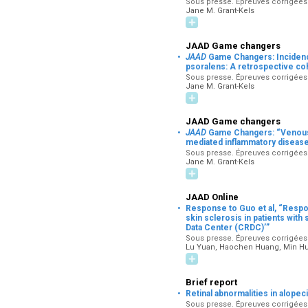
Sous presse. Épreuves corrigées p
Jane M. Grant-Kels
JAAD Game changers
·
JAAD
Game Changers: Incidence 
psoralens: A retrospective co
Sous presse. Épreuves corrigées p
Jane M. Grant-Kels
JAAD Game changers
·
JAAD
Game Changers: “Venous t
mediated inflammatory diseases
Sous presse. Épreuves corrigées p
Jane M. Grant-Kels
JAAD Online
·
Response to Guo et al, “Respons
skin sclerosis in patients wit
Data Center (CRDC)’”
Sous presse. Épreuves corrigées p
Lu Yuan, Haochen Huang, Min Hu
Brief report
·
Retinal abnormalities in alopec
Sous presse. Épreuves corrigées p