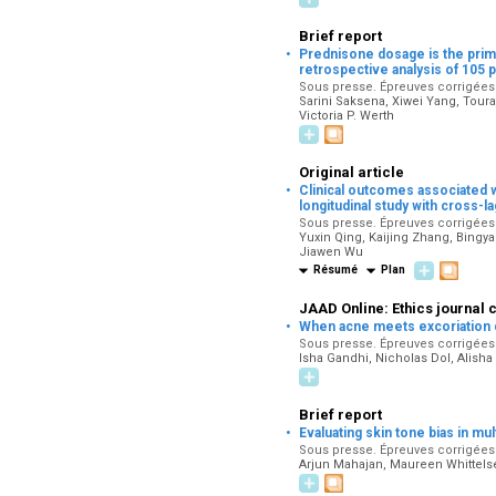
Brief report
·
Prednisone dosage is the primar
retrospective analysis of 105 p
Sous presse. Épreuves corrigées p
Sarini Saksena, Xiwei Yang, Tour
Victoria P. Werth
Original article
·
Clinical outcomes associated w
longitudinal study with cross-
Sous presse. Épreuves corrigées p
Yuxin Qing, Kaijing Zhang, Bingy
Jiawen Wu
Résumé
Plan
JAAD Online: Ethics journal 
·
When acne meets excoriation d
Sous presse. Épreuves corrigées p
Isha Gandhi, Nicholas Dol, Alish
Brief report
·
Evaluating skin tone bias in 
Sous presse. Épreuves corrigées p
Arjun Mahajan, Maureen Whittelsey