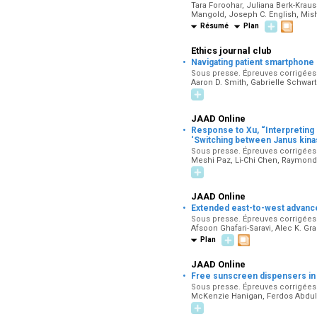
Tara Foroohar, Juliana Berk-Kraus
Mangold, Joseph C. English, Mis
Résumé
Plan
Ethics journal club
·
Navigating patient smartphone 
Sous presse. Épreuves corrigées p
Aaron D. Smith, Gabrielle Schwa
JAAD Online
·
Response to Xu, “Interpreting 
‘Switching between Janus kinas
Sous presse. Épreuves corrigées p
Meshi Paz, Li-Chi Chen, Raymond 
JAAD Online
·
Extended east-to-west advancem
Sous presse. Épreuves corrigées p
Afsoon Ghafari-Saravi, Alec K. Gr
Plan
JAAD Online
·
Free sunscreen dispensers in 
Sous presse. Épreuves corrigées p
McKenzie Hanigan, Ferdos Abdulk