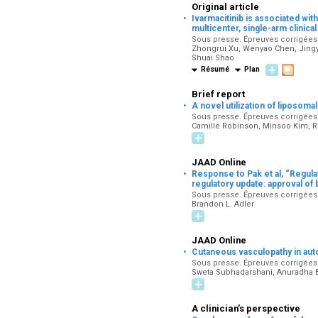
Original article
·
Ivarmacitinib is associated wi
multicenter, single-arm clinical 
Sous presse. Épreuves corrigées pa
Zhongrui Xu, Wenyao Chen, Jingyu
Shuai Shao
Résumé
Plan
Brief report
·
A novel utilization of liposoma
Sous presse. Épreuves corrigées pa
Camille Robinson, Minsoo Kim, R
JAAD Online
·
Response to Pak et al, “Regula
regulatory update: approval of
Sous presse. Épreuves corrigées pa
Brandon L. Adler
JAAD Online
·
Cutaneous vasculopathy in aut
Sous presse. Épreuves corrigées pa
Sweta Subhadarshani, Anuradha Bi
A clinician’s perspective