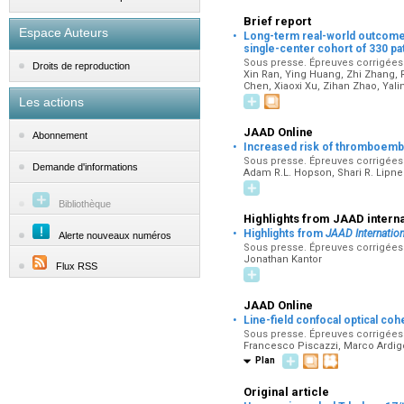
Brief report
·
Espace Auteurs
Long-term real-world outcomes an
single-center cohort of 330 pa
Sous presse. Épreuves corrigées p
Droits de reproduction
Xin Ran, Ying Huang, Zhi Zhang, 
Chen, Xiaoxi Xu, Zihan Zhao, Yali
Les actions
JAAD Online
Abonnement
·
Increased risk of thromboembol
Sous presse. Épreuves corrigées p
Demande d'informations
Adam R.L. Hopson, Shari R. Lipne
Bibliothèque
Highlights from JAAD interna
·
Highlights from
JAAD Internation
Alerte nouveaux numéros
Sous presse. Épreuves corrigées p
Jonathan Kantor
Flux RSS
JAAD Online
·
Line-field confocal optical co
Sous presse. Épreuves corrigées 
Francesco Piscazzi, Marco Ardig
Plan
Original article