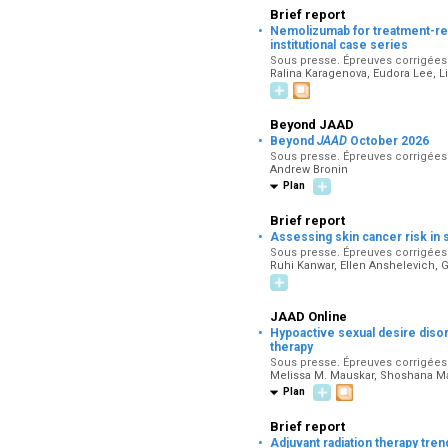
Brief report
·
Nemolizumab for treatment-ref
institutional case series
Sous presse. Épreuves corrigées p
Ralina Karagenova, Eudora Lee, L
Beyond JAAD
·
Beyond
JAAD
October 2026
Sous presse. Épreuves corrigées p
Andrew Bronin
Plan
Brief report
·
Assessing skin cancer risk in s
Sous presse. Épreuves corrigées p
Ruhi Kanwar, Ellen Anshelevich, G
JAAD Online
·
Hypoactive sexual desire diso
therapy
Sous presse. Épreuves corrigées p
Melissa M. Mauskar, Shoshana 
Plan
Brief report
·
Adjuvant radiation therapy tre