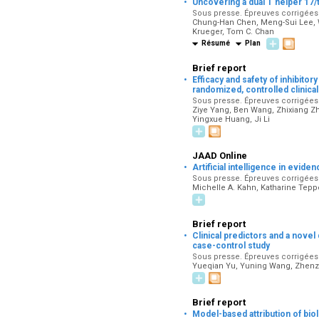
·
Uncovering a dual T helper 17/
Sous presse. Épreuves corrigées 
Chung-Han Chen, Meng-Sui Lee, W
Krueger, Tom C. Chan
Résumé
Plan
Brief report
·
Efficacy and safety of inhibito
randomized, controlled clinical 
Sous presse. Épreuves corrigées 
Ziye Yang, Ben Wang, Zhixiang Zh
Yingxue Huang, Ji Li
JAAD Online
·
Artificial intelligence in evide
Sous presse. Épreuves corrigées 
Michelle A. Kahn, Katharine Te
Brief report
·
Clinical predictors and a nove
case-control study
Sous presse. Épreuves corrigées 
Yueqian Yu, Yuning Wang, Zhenz
Brief report
·
Model-based attribution of biol