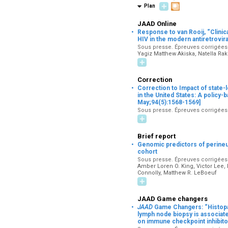
Plan
JAAD Online
·
Response to van Rooij, “Clinic
HIV in the modern antiretrovira
Sous presse. Épreuves corrigées pa
Yagiz Matthew Akiska, Natella R
Correction
·
Correction to Impact of state-l
in the United States: A policy
May;94(5):1568-1569]
Sous presse. Épreuves corrigées pa
Brief report
·
Genomic predictors of perineu
cohort
Sous presse. Épreuves corrigées p
Amber Loren O. King, Victor Lee, 
Connolly, Matthew R. LeBoeuf
JAAD Game changers
·
JAAD
Game Changers: “Histopat
lymph node biopsy is associate
on immune checkpoint inhibitor 