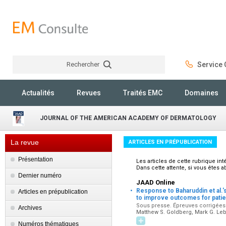
Rechercher
Service C
Rechercher
Actualités
Revues
Traités EMC
Domaines
JOURNAL OF THE AMERICAN ACADEMY OF DERMATOLOGY
La revue
ARTICLES EN PRÉPUBLICATION
Présentation
Les articles de cette rubrique i
Dans cette attente, si vous êtes 
Dernier numéro
JAAD Online
·
Response to Baharuddin et al.
Articles en prépublication
to improve outcomes for patient
Sous presse. Épreuves corrigées p
Archives
Matthew S. Goldberg, Mark G. Le
Numéros thématiques