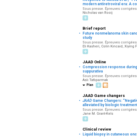
modern antiretroviral era: A c
Sous presse. Épreuves corrigées p
Nicholas van Rooij
Brief report
·
Future nonmelanoma skin cance
study
Sous presse. Épreuves corrigées p
Eli Kasheri, Colin Kincaid, Xiying
JAAD Online
·
Compression response during ul
suppurativa
Sous presse. Épreuves corrigées p
Aslı Tatlıparmak
Plan
JAAD Game changers
·
JAAD
Game Changers: “Negative i
alleviated by biologic treatmen
Sous presse. Épreuves corrigées pa
Jane M. Grant-Kels
Clinical review
·
Liquid biopsy in cutaneous onc