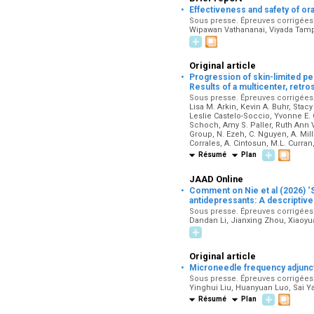
·
Effectiveness and safety of oral 
Sous presse. Épreuves corrigées p
Wipawan Vathananai, Viyada Tam
Original article
·
Progression of skin-limited pe
Results of a multicenter, retr
Sous presse. Épreuves corrigées pa
Lisa M. Arkin, Kevin A. Buhr, Sta
Leslie Castelo-Soccio, Yvonne E. 
Schoch, Amy S. Paller, Ruth Ann
Group, N. Ezeh, C. Nguyen, A. Mille
Corrales, A. Cintosun, M.L. Curran
Résumé
Plan
JAAD Online
·
Comment on Nie et al (2026) ‘Su
antidepressants: A descriptiv
Sous presse. Épreuves corrigées p
Dandan Li, Jianxing Zhou, Xiaoy
Original article
·
Microneedle frequency adjunct 
Sous presse. Épreuves corrigées p
Yinghui Liu, Huanyuan Luo, Sai 
Résumé
Plan