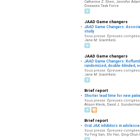
Catherine Z. Shen, Jennifer Ada
Diseases Task Force
JAAD Game changers
·
JAAD
Game Changers: Associat
study
Sous presse. Épreuves corrigées p
Jane M. Grant-Kels
JAAD Game changers
·
JAAD
Game Changers: Roflumilas
randomized, double-blinded, ve
Sous presse. Épreuves corrigées p
Jane M. Grant-Kels
Brief report
·
Shorter lead time for new pat
Sous presse. Épreuves corrigées p
Alison Klenk, David J. Gunderman,
Brief report
·
Oral JAK inhibitors in adolesc
Sous presse. Épreuves corrigées p
Yu-Ting Gan, Shi Yan, Qing-Chun D