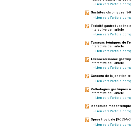
- Lien vers l'article com
Gastrites chroniques
[9-0
- Lien vers l'article co
Toxicité gastroduodénal
interactive de l'article
- Lien vers l'article co
Tumeurs bénignes de l'e
interactive de l'article
- Lien vers l'article co
Adénocarcinome gastrique
interactive de l'article
- Lien vers l'article comp
Cancers de la jonction 
- Lien vers l'article com
Pathologies gastriques ra
interactive de l'article
- Lien vers l'article co
Ischémies mésentérique
- Lien vers l'article com
Sprue tropicale
[9-053-A-3
- Lien vers l'article co