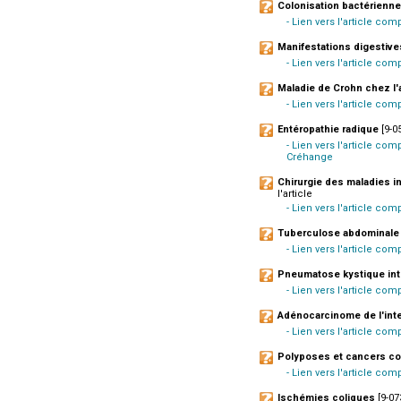
Colonisation bactérienne 
- Lien vers l'article com
Manifestations digestives
- Lien vers l'article com
Maladie de Crohn chez l'
- Lien vers l'article com
Entéropathie radique
[9-05
- Lien vers l'article com
Créhange
Chirurgie des maladies i
l'article
- Lien vers l'article com
Tuberculose abdominale
- Lien vers l'article com
Pneumatose kystique int
- Lien vers l'article com
Adénocarcinome de l'inte
- Lien vers l'article com
Polyposes et cancers col
- Lien vers l'article co
Ischémies coliques
[9-07