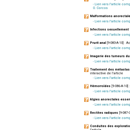
- Lien vers l'article com
O. Corcos
Malformations anorectal
- Lien vers l'article com
Infections sexuellement 
- Lien vers l'article com
Prurit anal
[9-083-A-10] : A
- Lien vers l'article co
Imagerie des tumeurs du 
- Lien vers l'article co
Traitement des métastas
interactive de l'article
- Lien vers l'article com
Hémorroïdes
[9-086-A-10] 
- Lien vers l'article co
Algies anorectales essen
- Lien vers l'article com
Rectites radiques
[9-087-G
- Lien vers l'article com
Conduites des exploratio
l'article