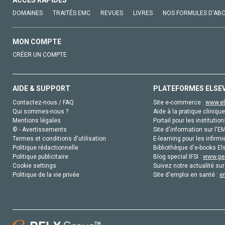
ACCÈS RAPIDES
DOMAINES
TRAITÉS EMC
REVUES
LIVRES
NOS FORMULES D'AB
MON COMPTE
CRÉER UN COMPTE
AIDE & SUPPORT
PLATEFORMES ELSE
Contactez-nous / FAQ
Site e-commerce :
www.el
Qui sommes-nous ?
Aide à la pratique clinique
Mentions légales
Portail pour les institution
© - Avertissements
Site d'information sur l'E
Termes et conditions d'utilisation
E-learning pour les infirmi
Politique rédactionnelle
Bibliothèque d'e-books Els
Politique publicitaire
Blog special IFSI :
www.gen
Cookie settings
Suivez notre actualité sur
Politique de la vie privée
Site d'emploi en santé :
e