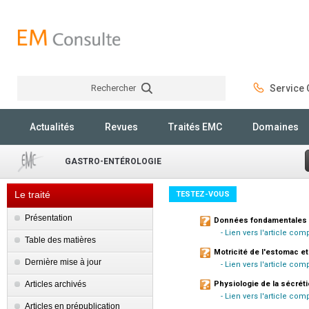
Rechercher
Service C
Rechercher
Actualités
Revues
Traités EMC
Domaines
GASTRO-ENTÉROLOGIE
Le traité
TESTEZ-VOUS
Présentation
Données fondamentales su
- Lien vers l'article co
Table des matières
Motricité de l'estomac et 
Dernière mise à jour
- Lien vers l'article com
Articles archivés
Physiologie de la sécrét
- Lien vers l'article com
Articles en prépublication