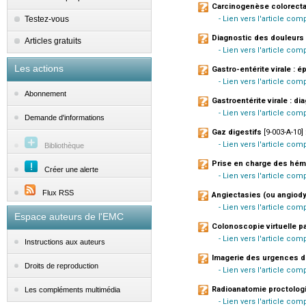
Carcinogenèse colorect
Testez-vous
- Lien vers l'article co
Diagnostic des douleurs 
Articles gratuits
- Lien vers l'article com
Les actions
Gastro-entérite virale : é
- Lien vers l'article com
Abonnement
Gastroentérite virale : di
- Lien vers l'article com
Demande d'informations
Gaz digestifs
[9-003-A-10] 
- Lien vers l'article com
Bibliothèque
Prise en charge des hém
Créer une alerte
- Lien vers l'article co
Flux RSS
Angiectasies (ou angiody
- Lien vers l'article co
Espace auteurs de l'EMC
Colonoscopie virtuelle p
- Lien vers l'article co
Instructions aux auteurs
Imagerie des urgences d
Droits de reproduction
- Lien vers l'article com
Radioanatomie proctolog
Les compléments multimédia
- Lien vers l'article com