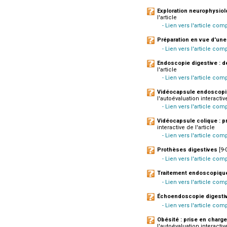
Exploration neurophysiol
l'article
- Lien vers l'article com
Préparation en vue d'un
- Lien vers l'article co
Endoscopie digestive : d
l'article
- Lien vers l'article co
Vidéocapsule endoscopique
l'autoévaluation interactive
- Lien vers l'article co
Vidéocapsule colique : pr
interactive de l'article
- Lien vers l'article com
Prothèses digestives
[9-
- Lien vers l'article com
Traitement endoscopique
- Lien vers l'article com
Échoendoscopie digesti
- Lien vers l'article co
Obésité : prise en charg
l'autoévaluation interactive