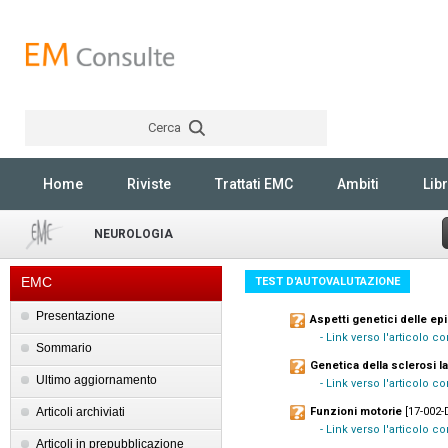
Cerca
Rechercher
Home
Riviste
Trattati EMC
Ambiti
Libr
NEUROLOGIA
EMC
TEST D'AUTOVALUTAZIONE
Presentazione
Aspetti genetici delle ep
- Link verso l'articolo 
Sommario
Genetica della sclerosi la
Ultimo aggiornamento
- Link verso l'articolo c
Articoli archiviati
Funzioni motorie
[17-002-D
- Link verso l'articolo c
Articoli in prepubblicazione