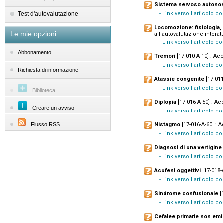
Sistema nervoso auton
Test d'autovalutazione
- Link verso l'articolo c
Locomozione: fisiologia, m
Le mie opzioni
all'autovalutazione interatt
- Link verso l'articolo c
Abbonamento
Tremori
[17-010-A-10] : Acc
- Link verso l'articolo c
Richiesta di informazione
Atassie congenite
[17-011
- Link verso l'articolo 
Biblioteca
Diplopia
[17-016-A-50] : Ac
Creare un avviso
- Link verso l'articolo c
Flusso RSS
Nistagmo
[17-016-A-60] : A
- Link verso l'articolo c
Diagnosi di una vertigine 
- Link verso l'articolo 
Acufeni oggettivi
[17-018-A
- Link verso l'articolo 
Sindrome confusionale
[1
- Link verso l'articolo c
Cefalee primarie non emi