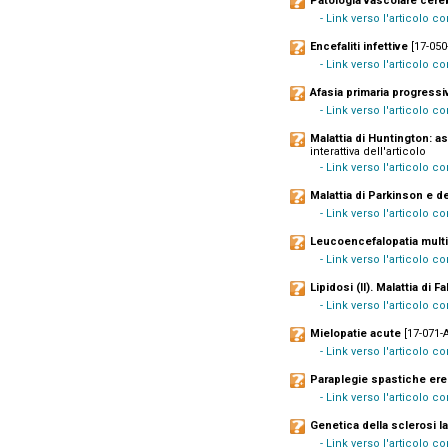
Patologia vascolare cere
- Link verso l'articolo c
Encefaliti infettive
[17-050-
- Link verso l'articolo c
Afasia primaria progressi
- Link verso l'articolo 
Malattia di Huntington: as
interattiva dell'articolo
- Link verso l'articolo 
Malattia di Parkinson e 
- Link verso l'articolo 
Leucoencefalopatia multi
- Link verso l'articolo co
Lipidosi (II). Malattia di F
- Link verso l'articolo c
Mielopatie acute
[17-071-A
- Link verso l'articolo 
Paraplegie spastiche ered
- Link verso l'articolo 
Genetica della sclerosi la
- Link verso l'articolo c