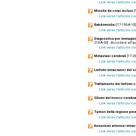
- Link verso l'articolo 
Miosite da corpi inclusi
[1
- Link verso l'articolo 
Rabdomiolisi
[17-195-A-10]
- Link verso l'articolo c
Diagnostica per immagini
210-A-50] : Accedere all'au
- Link verso l'articolo 
Metastasi cerebrali
[17-25
- Link verso l'articolo 
Linfomi intracranici de
- Link verso l'articolo c
Trattamento dei linfomi ce
- Link verso l'articolo 
Gliomi del tronco cerebra
- Link verso l'articolo 
Tumori della regione pin
- Link verso l'articolo c
Aneurismi arteriosi intrac
- Link verso l'articolo 