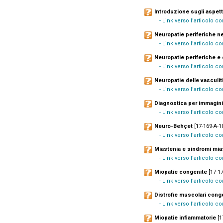
Introduzione sugli aspett
- Link verso l'articolo 
Neuropatie periferiche n
- Link verso l'articolo 
Neuropatie periferiche e 
- Link verso l'articolo c
Neuropatie delle vasculit
- Link verso l'articolo 
Diagnostica per immagini
- Link verso l'articolo c
Neuro-Behçet
[17-169-A-1
- Link verso l'articolo 
Miastenia e sindromi mi
- Link verso l'articolo c
Miopatie congenite
[17-17
- Link verso l'articolo c
Distrofie muscolari cong
- Link verso l'articolo 
Miopatie infiammatorie
[1