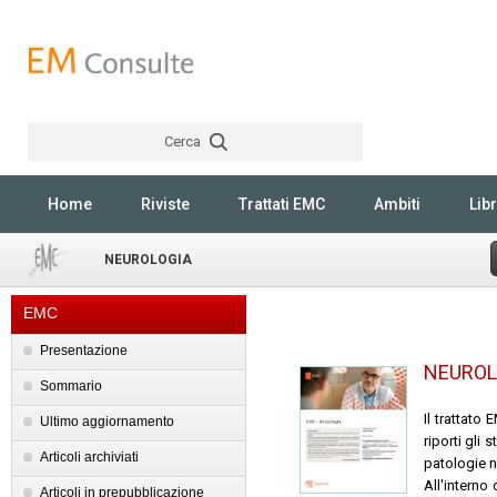
Cerca
Rechercher
Home
Riviste
Trattati EMC
Ambiti
Libr
NEUROLOGIA
EMC
Presentazione
NEUROL
Sommario
Il trattato
Ultimo aggiornamento
riporti gli 
Articoli archiviati
patologie n
All'interno
Articoli in prepubblicazione