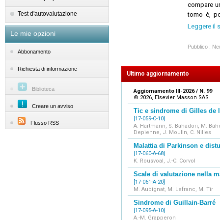
compare una
Test d'autovalutazione
tomo è, po
spazio, inf
Leggere il 
Le mie opzioni
la parte de
Come per gl
Pubblico : Neu
Abbonamento
integrati, n
Il contenu
Richiesta di informazione
individuali 
Ultimo aggiornamento
video, algor
Biblioteca
Aggiornamento III-2026 / N. 99
on-line e i
© 2026, Elsevier Masson SAS
Creare un avviso
Tic e sindrome di Gilles de 
[17-059-C-10]
Flusso RSS
A. Hartmann, S. Bahadori, M. Baho
Depienne, J. Moulin, C. Nilles
Malattia di Parkinson e dist
[17-060-A-68]
K. Rousvoal, J.-C. Corvol
Scale di valutazione nella m
[17-061-A-20]
M. Aubignat, M. Lefranc, M. Tir
Sindrome di Guillain-Barré
[17-095-A-10]
A.-M. Grapperon