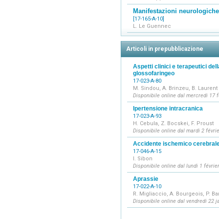
Manifestazioni neurologiche 
[17-165-A-10]
L. Le Guennec
Articoli in prepubblicazione
Aspetti clinici e terapeutici del
glossofaringeo
17-023-A-80
M. Sindou, A. Brinzeu, B. Laurent
Disponibile online dal mercredi 17 
Ipertensione intracranica
17-023-A-93
H. Cebula, Z. Bocskei, F. Proust
Disponibile online dal mardi 2 févri
Accidente ischemico cerebrale 
17-046-A-15
I. Sibon
Disponibile online dal lundi 1 févrie
Aprassie
17-022-A-10
R. Migliaccio, A. Bourgeois, P. B
Disponibile online dal vendredi 22 j