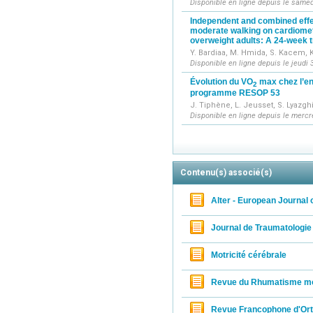
Disponible en ligne depuis le samed
Independent and combined effec
moderate walking on cardiomet
overweight adults: A 24-week tr
Y. Bardiaa, M. Hmida, S. Kacem, K
Disponible en ligne depuis le jeudi 3
Évolution du VO
max chez l’en
2
programme RESOP 53
J. Tiphène, L. Jeusset, S. Lyazghi
Disponible en ligne depuis le mercre
Contenu(s) associé(s)
Alter - European Journal 
Journal de Traumatologie
Motricité cérébrale
Revue du Rhumatisme m
Revue Francophone d'Ort