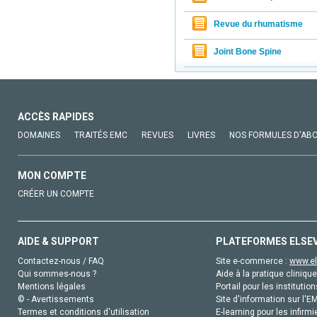
Revue du rhumatisme
Joint Bone Spine
ACCÈS RAPIDES
DOMAINES
TRAITÉS EMC
REVUES
LIVRES
NOS FORMULES D'AB
MON COMPTE
CRÉER UN COMPTE
AIDE & SUPPORT
PLATEFORMES ELSE
Contactez-nous / FAQ
Site e-commerce :
www.el
Qui sommes-nous ?
Aide à la pratique clinique
Mentions légales
Portail pour les institution
© - Avertissements
Site d'information sur l'E
Termes et conditions d'utilisation
E-learning pour les infirmi