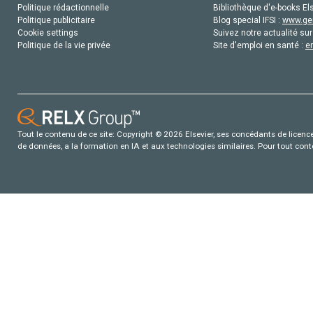
Politique rédactionnelle
Bibliothèque d'e-books Els
Politique publicitaire
Blog special IFSI :
www.gen
Cookie settings
Suivez notre actualité sur
Politique de la vie privée
Site d'emploi en santé :
e
Tout le contenu de ce site: Copyright © 2026 Elsevier, ses concédants de licence e
de données, a la formation en IA et aux technologies similaires. Pour tout con