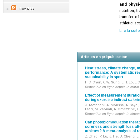
and physic
Flux RSS
nutrition, t
transfer o
athletic act
notes and l
Lire la suite
quality, an
issues/yea
Articles en prépublication
Heat stress, climate change, m
performance: A systematic rev
sustainability in sport
H.C. Chen, C.W. Sung, L.H. Lo, L.C
Disponible en ligne depuis le mardi
Effect of measurement duratio
during exercise indirect calor
J. Methnani, A. Moussa, A. Sayhi, 
Latiri, M. Zaouali, A. Omezzine, E
Disponible en ligne depuis le dima
Can photobiomodulation thera
soreness and strength loss afte
athletes? A meta-analysis of r
Z. Zhao, P. Lu, J. He, B. Cheng, L.