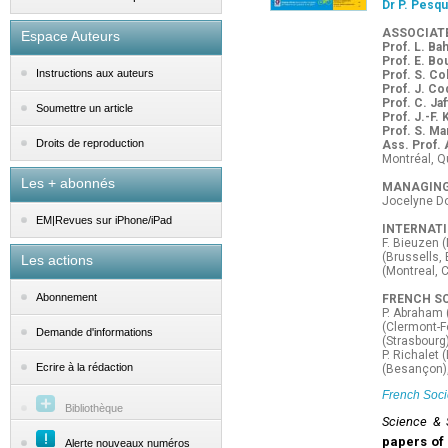
Dr P. Pesq
ASSOCIAT
Espace Auteurs
Prof. L. Bah
Prof. E. Bo
Instructions aux auteurs
Prof. S. Co
Prof. J. Co
Prof. C. Jaf
Soumettre un article
Prof. J.-F. 
Prof. S. M
Droits de reproduction
Ass. Prof. 
Montréal, 
Les + abonnés
MANAGING
Jocelyne Do
EM|Revues sur iPhone/iPad
INTERNATI
F. Bieuzen 
(Brussells,
Les actions
(Montreal, 
Abonnement
FRENCH SC
P. Abraham (
(Clermont-F
Demande d'informations
(Strasbourg)
P. Richalet 
Ecrire à la rédaction
(Besançon),
French Soci
Bibliothèque
Science & 
papers of 
Alerte nouveaux numéros