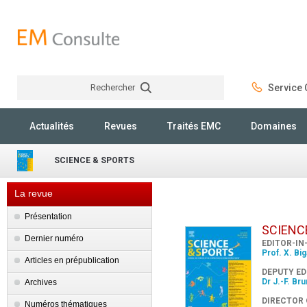
Rechercher
Service C
Rechercher
Actualités
Revues
Traités EMC
Domaines
SCIENCE & SPORTS
La revue
Présentation
SCIENC
Dernier numéro
EDITOR-IN
Prof. X. Bi
Articles en prépublication
DEPUTY ED
Dr J.-F. Br
Archives
DIRECTOR 
Numéros thématiques