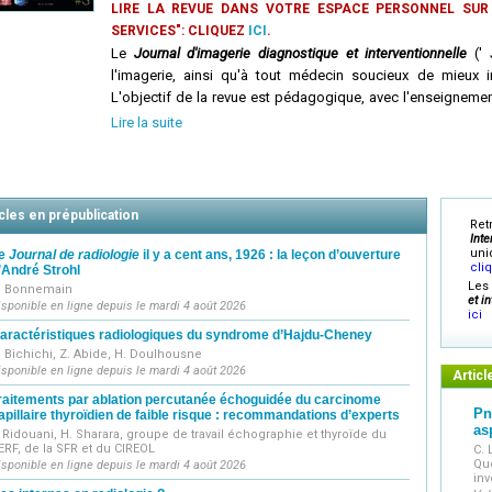
LIRE LA REVUE DANS VOTRE ESPACE PERSONNEL SUR 
SERVICES": CLIQUEZ
ICI
.
Le
Journal d'imagerie diagnostique et interventionnelle
(' 
l'imagerie, ainsi qu'à tout médecin soucieux de mieux i
L'objectif de la revue est pédagogique, avec l'enseignement
formation continue dans le cadre de l'enseignement postuni
Lire la suite
les aspects de l'imagerie pour une formation sur les nouvel
fonctionnelle et thérapeutique, les protocoles d'exploratio
pratique professionnelle utile à un médecin utilisant l'imager
Le
Journal d'imagerie diagnostique et interventionnelle
publie
cles en prépublication
Ret
court, allant de points techniques ou sémiologiques à des 
Inte
aussi des revues exhaustives sur un sujet particulier.
uni
e
Journal de radiologie
il y a cent ans, 1926 : la leçon d’ouverture
cli
’André Strohl
Les
. Bonnemain
et i
isponible en ligne depuis le mardi 4 août 2026
ici
aractéristiques radiologiques du syndrome d’Hajdu-Cheney
. Bichichi, Z. Abide, H. Doulhousne
isponible en ligne depuis le mardi 4 août 2026
Articl
raitements par ablation percutanée échoguidée du carcinome
Pn
apillaire thyroïdien de faible risque : recommandations d’experts
as
. Ridouani, H. Sharara, groupe de travail échographie et thyroïde du
ERF, de la SFR et du CIREOL
C. 
Que
isponible en ligne depuis le mardi 4 août 2026
inv