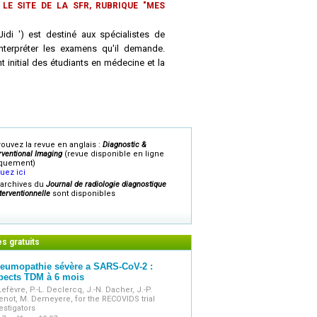
LE SITE DE LA SFR, RUBRIQUE "MES
Jidi ') est destiné aux spécialistes de
nterpréter les examens qu'il demande.
 initial des étudiants en médecine et la
versitaire. Les articles concernent tous
les techniques en imagerie diagnostique,
n et l'ensemble des points concernant la
ie.
 des rubriques pratiques, dans un format
rouvez la revue en anglais :
Diagnostic &
sujets sur la vie professionnelle, mais
rventional Imaging
(revue disponible en ligne
quement)
quez ici
 archives du
Journal de radiologie diagnostique
nterventionnelle
sont disponibles
es gratuits
eumopathie sévère a SARS-CoV-2 :
pects TDM à 6 mois
Lefèvre, P.-L. Declercq, J.-N. Dacher, J.-P.
not, M. Demeyere, for the RECOVIDS trial
estigators