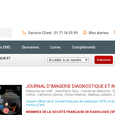
Service Client : 01 71 16 55 99
Mes alertes
Rechercher
és EMC
Domaines
Livres
Compléments
QUE ET
S'abonner
JOURNAL D'IMAGERIE DIAGNOSTIQUE ET 
Rédacteur en chef : Jean-Pierre Tasu
·
Comité de rédaction : Ch
Cotton ; Catherine Cyteval ; Olivier Hélénon ; Mathieu Lederlin ; 
Organe officiel de la
Société française de radiologie (SFR)
et d
France (Cerf)
MEMBRES DE LA SOCIÉTÉ FRANÇAISE DE RADIOLOGIE (SF