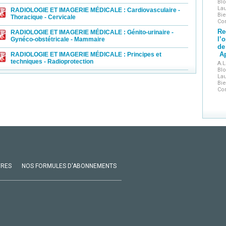
Blo
Lau
RADIOLOGIE ET IMAGERIE MÉDICALE : Cardiovasculaire -
Bie
Thoracique - Cervicale
Cor
Re
RADIOLOGIE ET IMAGERIE MÉDICALE : Génito-urinaire -
l’
Gynéco-obstétricale - Mammaire
de
Ap
RADIOLOGIE ET IMAGERIE MÉDICALE : Principes et
techniques - Radioprotection
A.L
Blo
Lau
Bie
Cor
VRES
NOS FORMULES D'ABONNEMENTS