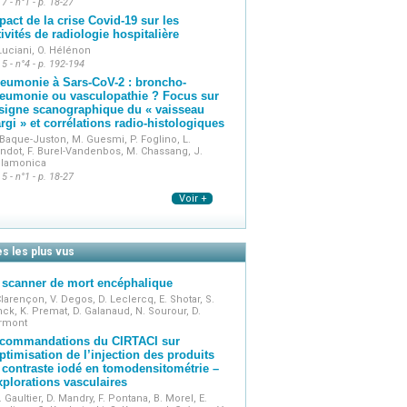
 7 - n°1 - p. 18-27
pact de la crise Covid-19 sur les
tivités de radiologie hospitalière
Luciani, O. Hélénon
 5 - n°4 - p. 192-194
eumonie à Sars-CoV-2 : broncho-
eumonie ou vasculopathie ? Focus sur
 signe scanographique du « vaisseau
argi » et corrélations radio-histologiques
Baque-Juston, M. Guesmi, P. Foglino, L.
dot, F. Burel-Vandenbos, M. Chassang, J.
llamonica
 5 - n°1 - p. 18-27
Voir +
es les plus vus
 scanner de mort encéphalique
Clarençon, V. Degos, D. Leclercq, E. Shotar, S.
ck, K. Premat, D. Galanaud, N. Sourour, D.
rmont
commandations du CIRTACI sur
optimisation de l’injection des produits
 contraste iodé en tomodensitométrie –
plorations vasculaires
. Gaultier, D. Mandry, F. Pontana, B. Morel, E.