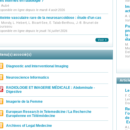
es internes en radiologie ?
Vol
. Aubé
Im
isponible en ligne depuis le mardi 4 août 2026
ac
A. 
tteinte vasculaire rare de la neurosarcoïdose : étude d’un cas
Vol
. Morsly, L. Hebert, L. Bicart-See, E. Talab-Berthou, J.-B. Brunet de
Pn
ourssou
pn
isponible en ligne depuis le jeudi 16 juillet 2026
le
él
Voir +
M. 
Mon
De
tenu(s) associé(s)
Vol
Diagnostic and Interventional Imaging
Neuroscience Informatics
Articl
RADIOLOGIE ET IMAGERIE MÉDICALE : Abdominale -
Le
Digestive
F. 
Len
Imagerie de la Femme
Do
Re
European Research in Telemedicine / La Recherche
l’
Européenne en Télémédecine
de
Ex
Archives of Legal Medecine
A.L