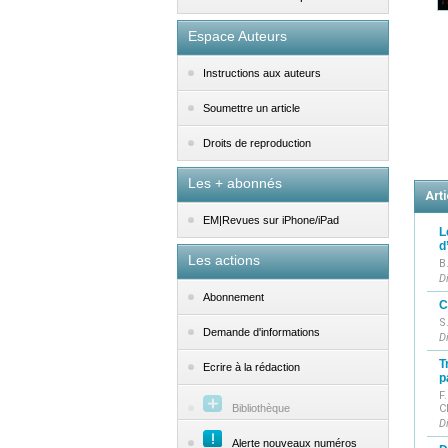
Espace Auteurs
Instructions aux auteurs
Soumettre un article
Droits de reproduction
Les + abonnés
Arti
EM|Revues sur iPhone/iPad
L
d
Les actions
B
D
Abonnement
C
S
Demande d'informations
D
T
Ecrire à la rédaction
p
F
C
Bibliothèque
D
Alerte nouveaux numéros