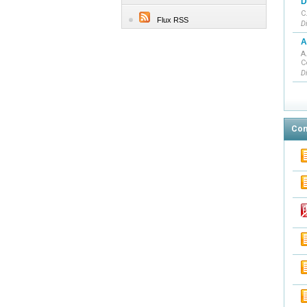
D
C
Flux RSS
D
A
A
C
D
Con