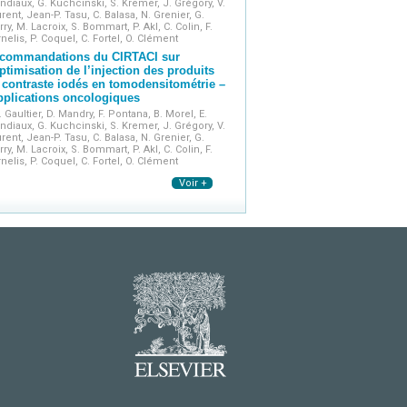
ndiaux, G. Kuchcinski, S. Kremer, J. Grégory, V.
rent, Jean-P. Tasu, C. Balasa, N. Grenier, G.
rry, M. Lacroix, S. Bommart, P. Akl, C. Colin, F.
nelis, P. Coquel, C. Fortel, O. Clément
commandations du CIRTACI sur
optimisation de l’injection des produits
 contraste iodés en tomodensitométrie –
plications oncologiques
. Gaultier, D. Mandry, F. Pontana, B. Morel, E.
ndiaux, G. Kuchcinski, S. Kremer, J. Grégory, V.
rent, Jean-P. Tasu, C. Balasa, N. Grenier, G.
rry, M. Lacroix, S. Bommart, P. Akl, C. Colin, F.
nelis, P. Coquel, C. Fortel, O. Clément
Voir +