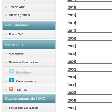
Testez-vous
[2013]
Articles gratuits
[2012]
[2011]
Les + abonnés
[2010]
Bonus EMC
[2009]
Les actions
[2008]
[2007]
Abonnement
[2006]
Demande d'informations
[2005]
Bibliothèque
[2004]
Créer une alerte
[2003]
Flux RSS
[2002]
Espace auteurs de l'EMC
[2001]
[2000]
Instructions aux auteurs