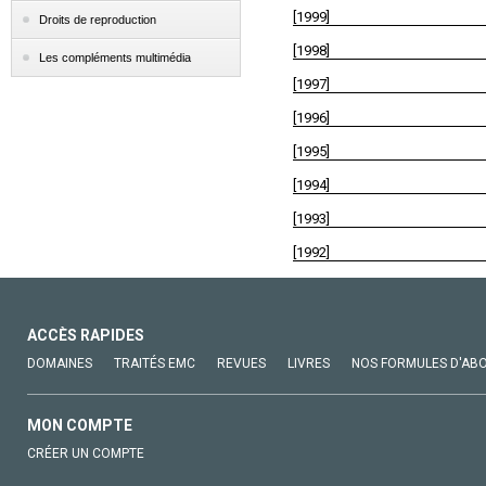
[1999]
Droits de reproduction
[1998]
Les compléments multimédia
[1997]
[1996]
[1995]
[1994]
[1993]
[1992]
ACCÈS RAPIDES
DOMAINES
TRAITÉS EMC
REVUES
LIVRES
NOS FORMULES D'AB
MON COMPTE
CRÉER UN COMPTE