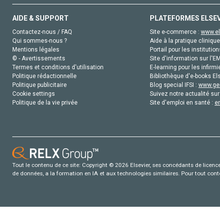
AIDE & SUPPORT
PLATEFORMES ELSE
Contactez-nous / FAQ
Site e-commerce :
www.el
Qui sommes-nous ?
Aide à la pratique clinique
Mentions légales
Portail pour les institution
© - Avertissements
Site d'information sur l'E
Termes et conditions d'utilisation
E-learning pour les infirmi
Politique rédactionnelle
Bibliothèque d'e-books Els
Politique publicitaire
Blog special IFSI :
www.gen
Cookie settings
Suivez notre actualité sur
Politique de la vie privée
Site d'emploi en santé :
e
Tout le contenu de ce site: Copyright © 2026 Elsevier, ses concédants de licence e
de données, a la formation en IA et aux technologies similaires. Pour tout con