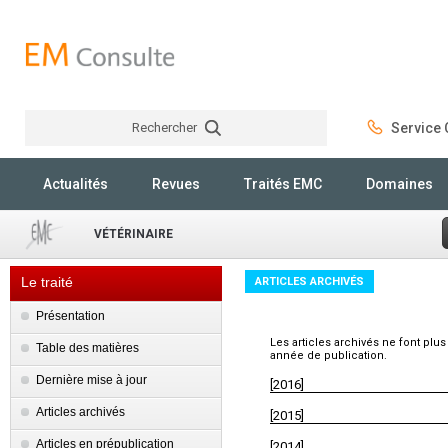
Rechercher
Service C
Rechercher
Actualités
Revues
Traités EMC
Domaines
VÉTÉRINAIRE
Le traité
ARTICLES ARCHIVÉS
Présentation
Les articles archivés ne font plus
Table des matières
année de publication.
Dernière mise à jour
[2016]
Articles archivés
[2015]
Articles en prépublication
[2014]