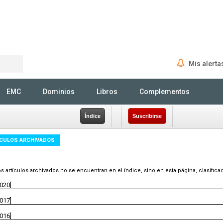
Mis alerta
Rechercher
EMC
Dominios
Libros
Complementos
Índice
Suscribirse
ÍCULOS ARCHIVADOS
s artículos archivados no se encuentran en el índice, sino en esta página, clasific
2020]
2017]
2016]