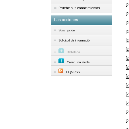
[
Pruebe sus conocimientas
[
Las acciones
[
Suscripción
[
[
Solicitud de información
[
Biblioteca
[
Crear una alerta
[
Flujo RSS
[
[
[
[
[
[