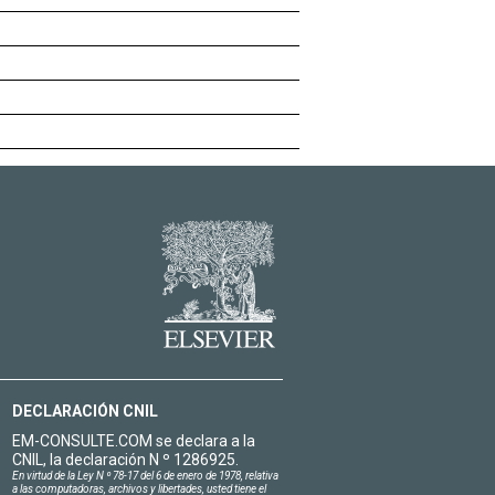
DECLARACIÓN CNIL
EM-CONSULTE.COM se declara a la
CNIL, la declaración N º 1286925.
En virtud de la Ley N º 78-17 del 6 de enero de 1978, relativa
a las computadoras, archivos y libertades, usted tiene el