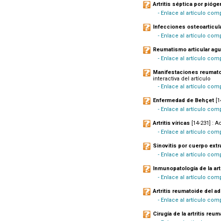
Artritis séptica por pióg
- Enlace al artículo co
Infecciones osteoarticul
- Enlace al artículo com
Reumatismo articular ag
- Enlace al artículo com
Manifestaciones reumatol
interactiva del artículo
- Enlace al artículo com
Enfermedad de Behçet
[1
- Enlace al artículo co
Artritis víricas
[14-231] : A
- Enlace al artículo com
Sinovitis por cuerpo ext
- Enlace al artículo com
Inmunopatología de la art
- Enlace al artículo com
Artritis reumatoide del a
- Enlace al artículo co
Cirugía de la artritis reu