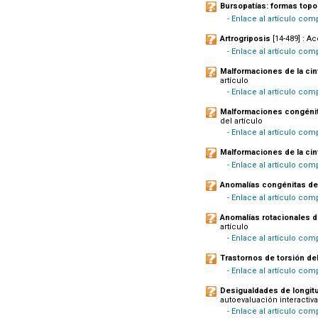
Bursopatías: formas topo
- Enlace al artículo com
Artrogriposis
[14-489] : A
- Enlace al artículo com
Malformaciones de la cin
artículo
- Enlace al artículo com
Malformaciones congénit
del artículo
- Enlace al artículo com
Malformaciones de la cin
- Enlace al artículo com
Anomalías congénitas del 
- Enlace al artículo com
Anomalías rotacionales de
artículo
- Enlace al artículo com
Trastornos de torsión del
- Enlace al artículo co
Desigualdades de longitu
autoevaluación interactiva
- Enlace al artículo comp