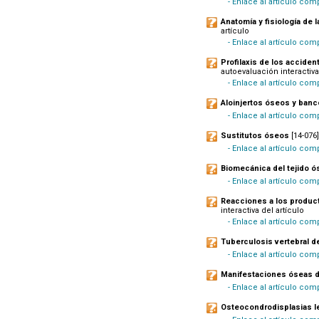
- Enlace al artículo comp
Anatomía y fisiología de 
artículo
- Enlace al artículo com
Profilaxis de los accide
autoevaluación interactiva
- Enlace al artículo com
Aloinjertos óseos y banc
- Enlace al artículo com
Sustitutos óseos
[14-076]
- Enlace al artículo co
Biomecánica del tejido ó
- Enlace al artículo co
Reacciones a los product
interactiva del artículo
- Enlace al artículo co
Tuberculosis vertebral de
- Enlace al artículo comp
Manifestaciones óseas de
- Enlace al artículo comp
Osteocondrodisplasias l