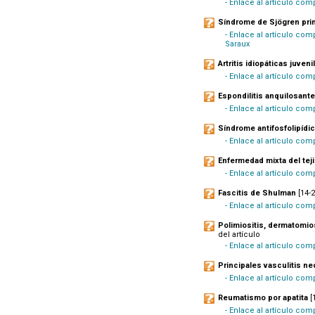
- Enlace al artículo com
Síndrome de Sjögren pri
- Enlace al artículo com
Saraux
Artritis idiopáticas juveni
- Enlace al artículo co
Espondilitis anquilosante
- Enlace al artículo com
Síndrome antifosfolipídi
- Enlace al artículo co
Enfermedad mixta del tej
- Enlace al artículo com
Fascitis de Shulman
[14-2
- Enlace al artículo co
Polimiositis, dermatomios
del artículo
- Enlace al artículo com
Principales vasculitis n
- Enlace al artículo com
Reumatismo por apatita
[
- Enlace al artículo co