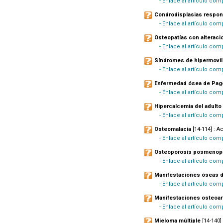
- Enlace al artículo co
Condrodisplasias respons
- Enlace al artículo co
Osteopatías con alteraci
- Enlace al artículo co
Síndromes de hipermovili
- Enlace al artículo com
Enfermedad ósea de Pag
- Enlace al artículo com
Hipercalcemia del adulto
- Enlace al artículo comp
Osteomalacia
[14-114] : A
- Enlace al artículo co
Osteoporosis posmenop
- Enlace al artículo com
Manifestaciones óseas d
- Enlace al artículo co
Manifestaciones osteoart
- Enlace al artículo com
Mieloma múltiple
[14-140]