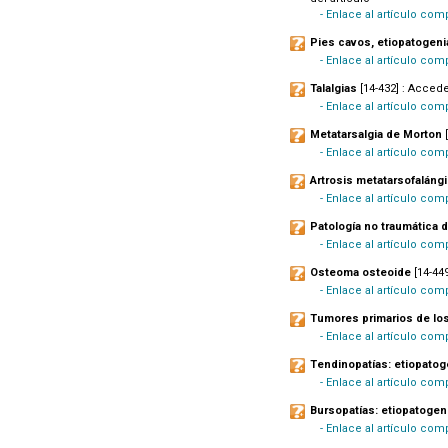
- Enlace al artículo com
Pies cavos, etiopatogeni
- Enlace al artículo com
Talalgias
[14-432] : Accede
- Enlace al artículo co
Metatarsalgia de Morton
[
- Enlace al artículo com
Artrosis metatarsofalángi
- Enlace al artículo com
Patología no traumática 
- Enlace al artículo com
Osteoma osteoide
[14-449
- Enlace al artículo com
Tumores primarios de los
- Enlace al artículo com
Tendinopatías: etiopatog
- Enlace al artículo com
Bursopatías: etiopatogeni
- Enlace al artículo com