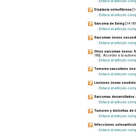
- Enlace al artículo comp
Displasia osteofibrosa
[1
- Enlace al artículo com
Sarcoma de Ewing
[14-181
- Enlace al artículo com
Sarcomas óseos secund
- Enlace al artículo com
Otros sarcomas óseos: fi
185] : Acceder a la autoeva
- Enlace al artículo com
Tumores vasculares óseo
- Enlace al artículo comp
Lesiones óseas seudotu
- Enlace al artículo com
Sarcomas desarrollados en
- Enlace al artículo com
Tumores y distrofias de l
- Enlace al artículo com
Infecciones osteoarticul
- Enlace al artículo co