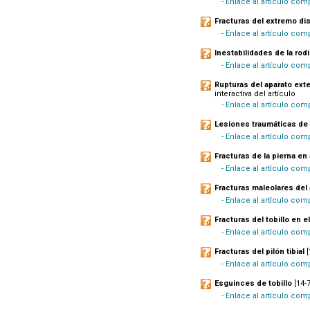
- Enlace al artículo com
Fracturas del extremo dis
- Enlace al artículo com
Inestabilidades de la rodi
- Enlace al artículo comp
Rupturas del aparato exten
interactiva del artículo
- Enlace al artículo com
Lesiones traumáticas de 
- Enlace al artículo comp
Fracturas de la pierna en
- Enlace al artículo com
Fracturas maleolares del 
- Enlace al artículo co
Fracturas del tobillo en e
- Enlace al artículo co
Fracturas del pilón tibial
[
- Enlace al artículo com
Esguinces de tobillo
[14-7
- Enlace al artículo com