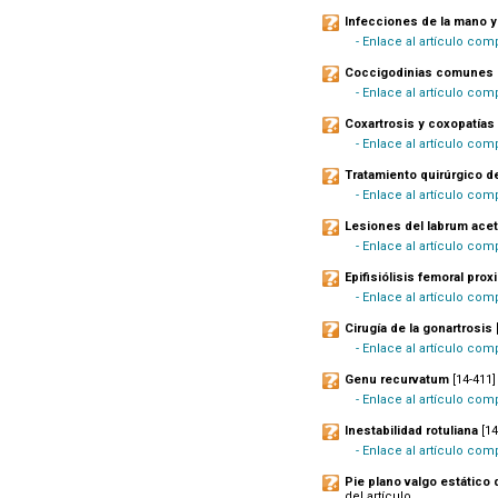
Infecciones de la mano y
- Enlace al artículo com
Coccigodinias comunes
- Enlace al artículo co
Coxartrosis y coxopatías 
- Enlace al artículo co
Tratamiento quirúrgico de
- Enlace al artículo com
Lesiones del labrum acet
- Enlace al artículo com
Epifisiólisis femoral prox
- Enlace al artículo com
Cirugía de la gonartrosis
- Enlace al artículo comp
Genu recurvatum
[14-411]
- Enlace al artículo com
Inestabilidad rotuliana
[14
- Enlace al artículo co
Pie plano valgo estático 
del artículo