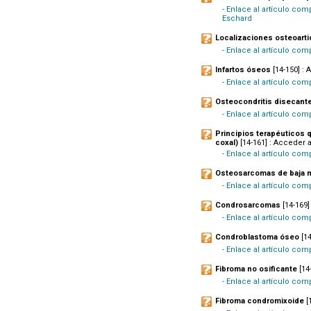
- Enlace al artículo com
Eschard
Localizaciones osteoarti
- Enlace al artículo com
Infartos óseos
[14-150] : 
- Enlace al artículo com
Osteocondritis disecante
- Enlace al artículo comp
Principios terapéuticos 
coxal)
[14-161] : Acceder a
- Enlace al artículo com
Osteosarcomas de baja m
- Enlace al artículo com
Condrosarcomas
[14-169]
- Enlace al artículo comp
Condroblastoma óseo
[14
- Enlace al artículo com
Fibroma no osificante
[14
- Enlace al artículo com
Fibroma condromixoide
[