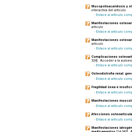
Mucopolisacaridosis y ol
interactiva del artículo
- Enlace al artículo co
Manifestaciones osteoart
artículo
- Enlace al artículo com
Manifestaciones osteoarti
artículo
- Enlace al artículo com
Complicaciones osteoarti
324] : Acceder a la autoev
- Enlace al artículo com
Osteodistrofia renal: ge
- Enlace al artículo com
Fragilidad ósea e insufici
- Enlace al artículo com
Manifestaciones musculo
- Enlace al artículo com
Afecciones osteoarticula
- Enlace al artículo comp
Manifestaciones iatrogén
medicamentos
[14-345] :