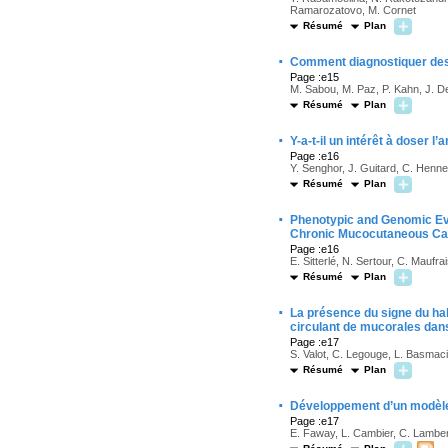
Ramarozatovo, M. Cornet
Résumé
Plan
·
Comment diagnostiquer des 
Page :e15
M. Sabou, M. Paz, P. Kahn, J. De
Résumé
Plan
·
Y-a-t-il un intérêt à doser 
Page :e16
Y. Senghor, J. Guitard, C. Henn
Résumé
Plan
·
Phenotypic and Genomic Ev
Chronic Mucocutaneous Ca
Page :e16
E. Sitterlé, N. Sertour, C. Maufr
Résumé
Plan
·
La présence du signe du ha
circulant de mucorales dans
Page :e17
S. Valot, C. Legouge, L. Basmaciy
Résumé
Plan
·
Développement d’un modèle
Page :e17
E. Faway, L. Cambier, C. Lamber