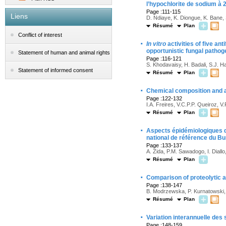
l’hypochlorite de sodium à 
Page :111-115
Liens
D. Ndiaye, K. Diongue, K. Bane, 
Résumé
Plan
Conflict of interest
·
In vitro
activities of five an
opportunistic fungal pathog
Statement of human and animal rights
Page :116-121
S. Khodavaisy, H. Badali, S.J. Ha
Statement of informed consent
Résumé
Plan
·
Chemical composition and an
Page :122-132
I.A. Freires, V.C.P.P. Queiroz, V.
Résumé
Plan
·
Aspects épidémiologiques d
national de référence du Bu
Page :133-137
A. Zida, P.M. Sawadogo, I. Diall
Résumé
Plan
·
Comparison of proteolytic a
Page :138-147
B. Modrzewska, P. Kurnatowski, 
Résumé
Plan
·
Variation interannuelle des
Page :148-159