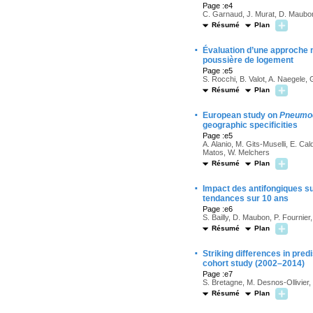
Page :e4
C. Garnaud, J. Murat, D. Maubo
Résumé
Plan
·
Évaluation d’une approche 
poussière de logement
Page :e5
S. Rocchi, B. Valot, A. Naegele, 
Résumé
Plan
·
European study on
Pneumocy
geographic specificities
Page :e5
A. Alanio, M. Gits-Muselli, E. C
Matos, W. Melchers
Résumé
Plan
·
Impact des antifongiques s
tendances sur 10 ans
Page :e6
S. Bailly, D. Maubon, P. Fournier
Résumé
Plan
·
Striking differences in pr
cohort study (2002–2014)
Page :e7
S. Bretagne, M. Desnos-Ollivier,
Résumé
Plan