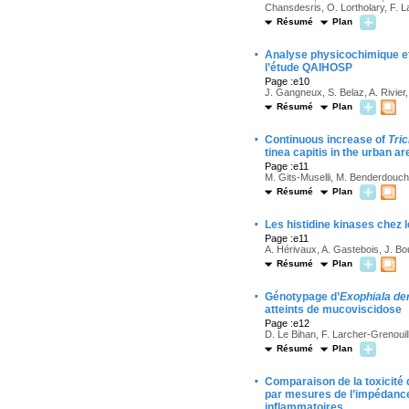
Chansdesris, O. Lortholary, F. L
Résumé
Plan
·
Analyse physicochimique et 
l’étude QAIHOSP
Page :e10
J. Gangneux, S. Belaz, A. Rivier,
Résumé
Plan
·
Continuous increase of
Tri
tinea capitis in the urban ar
Page :e11
M. Gits-Muselli, M. Benderdouche
Résumé
Plan
·
Les histidine kinases chez
Page :e11
A. Hérivaux, A. Gastebois, J. Bo
Résumé
Plan
·
Génotypage d’
Exophiala der
atteints de mucoviscidose
Page :e12
D. Le Bihan, F. Larcher-Grenouil
Résumé
Plan
·
Comparaison de la toxicité 
par mesures de l’impédance 
inflammatoires