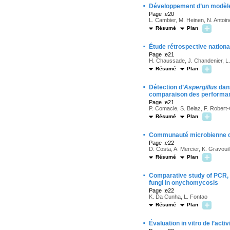
·
Développement d’un modèle
Page :e20
L. Cambier, M. Heinen, N. Antoin
Résumé
Plan
·
Étude rétrospective nationa
Page :e21
H. Chaussade, J. Chandenier, L.
Résumé
Plan
·
Détection d’
Aspergillus
dans
comparaison des performa
Page :e21
P. Comacle, S. Belaz, F. Robert
Résumé
Plan
·
Communauté microbienne des 
Page :e22
D. Costa, A. Mercier, K. Gravouil
Résumé
Plan
·
Comparative study of PCR, 
fungi in onychomycosis
Page :e22
K. Da Cunha, L. Fontao
Résumé
Plan
·
Évaluation in vitro de l’acti