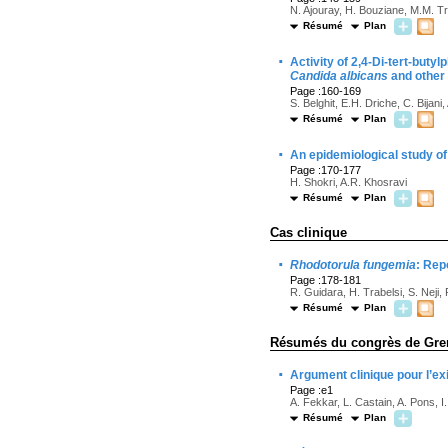
N. Ajouray, H. Bouziane, M.M. Tr
Résumé
Plan
·
Activity of 2,4-Di-tert-buty
Candida albicans
and other 
Page :160-169
S. Belghit, E.H. Driche, C. Bijani
Résumé
Plan
·
An epidemiological study o
Page :170-177
H. Shokri, A.R. Khosravi
Résumé
Plan
Cas clinique
·
Rhodotorula fungemia
: Rep
Page :178-181
R. Guidara, H. Trabelsi, S. Neji,
Résumé
Plan
Résumés du congrès de Gren
·
Argument clinique pour l’ex
Page :e1
A. Fekkar, L. Castain, A. Pons, 
Résumé
Plan