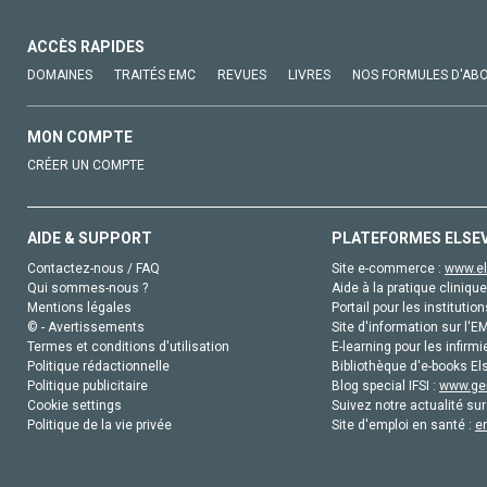
ACCÈS RAPIDES
DOMAINES
TRAITÉS EMC
REVUES
LIVRES
NOS FORMULES D'AB
MON COMPTE
CRÉER UN COMPTE
AIDE & SUPPORT
PLATEFORMES ELSE
Contactez-nous / FAQ
Site e-commerce :
www.el
Qui sommes-nous ?
Aide à la pratique clinique
Mentions légales
Portail pour les institution
© - Avertissements
Site d'information sur l'E
Termes et conditions d'utilisation
E-learning pour les infirmi
Politique rédactionnelle
Bibliothèque d'e-books Els
Politique publicitaire
Blog special IFSI :
www.gen
Cookie settings
Suivez notre actualité sur
Politique de la vie privée
Site d'emploi en santé :
e