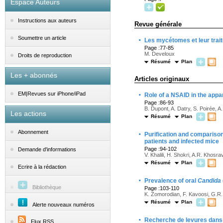
Espace Auteurs
Instructions aux auteurs
Revue générale
·
Soumettre un article
Les mycétomes et leur trai
Page :77-85
M. Develoux
Droits de reproduction
Résumé
Plan
Les + abonnés
Articles originaux
·
EM|Revues sur iPhone/iPad
Role of a NSAID in the app
Page :86-93
B. Dupont, A. Datry, S. Poirée, A
Les actions
Résumé
Plan
·
Abonnement
Purification and comparison
patients and infected mice
Page :94-102
Demande d'informations
V. Khalili, H. Shokri, A.R. Khosra
Résumé
Plan
Ecrire à la rédaction
·
Prevalence of oral
Candida
Bibliothèque
Page :103-110
K. Zomorodian, F. Kavoosi, G.R. 
Résumé
Plan
Alerte nouveaux numéros
·
Recherche de levures dans l
Flux RSS