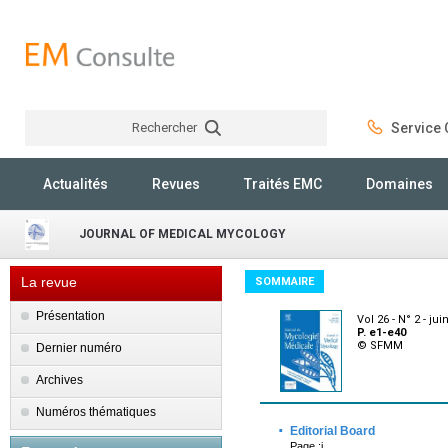
Rechercher
Service C
Rechercher
Actualités
Revues
Traités EMC
Domaines
JOURNAL OF MEDICAL MYCOLOGY
La revue
SOMMAIRE
Présentation
Vol 26 - N° 2 - jui
P. e1-e40
© SFMM
Dernier numéro
Archives
Numéros thématiques
·
Editorial Board
Page :i