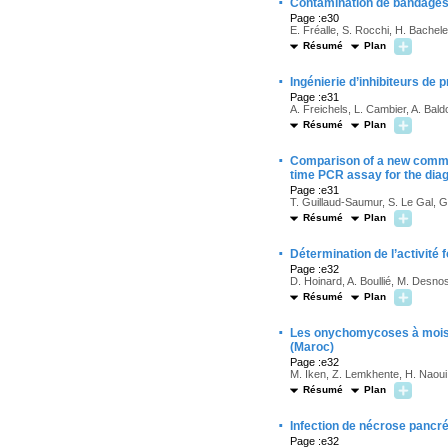
·
Contamination de bandage
Page :e30
E. Fréalle, S. Rocchi, H. Bachele
Résumé
Plan
·
Ingénierie d’inhibiteurs d
Page :e31
A. Freichels, L. Cambier, A. Bald
Résumé
Plan
·
Comparison of a new commer
time PCR assay for the dia
Page :e31
T. Guillaud-Saumur, S. Le Gal, 
Résumé
Plan
·
Détermination de l’activit
Page :e32
D. Hoinard, A. Boullié, M. Desno
Résumé
Plan
·
Les onychomycoses à moisis
(Maroc)
Page :e32
M. Iken, Z. Lemkhente, H. Naoui
Résumé
Plan
·
Infection de nécrose pancr
Page :e32