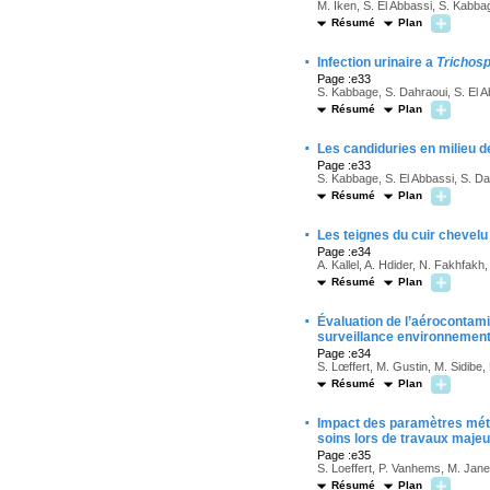
M. Iken, S. El Abbassi, S. Kabba
Résumé
Plan
·
Infection urinaire a
Trichosp
Page :e33
S. Kabbage, S. Dahraoui, S. El A
Résumé
Plan
·
Les candiduries en milieu d
Page :e33
S. Kabbage, S. El Abbassi, S. Da
Résumé
Plan
·
Les teignes du cuir chevelu 
Page :e34
A. Kallel, A. Hdider, N. Fakhfakh,
Résumé
Plan
·
Évaluation de l’aérocontam
surveillance environnement
Page :e34
S. Lœffert, M. Gustin, M. Sidibe
Résumé
Plan
·
Impact des paramètres mété
soins lors de travaux majeur
Page :e35
S. Loeffert, P. Vanhems, M. Jane
Résumé
Plan