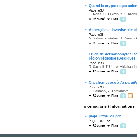
·
Quand le cryptocoque coloni
Page :e38
C. Raiss, G. El Amin, K. El Andal
Résumé
Plan
·
Aspergillose invasive simu
Page :e38
M. Sabou, F. Gallais, J. Denis, O
Résumé
Plan
·
Étude de dermatophytes isol
région liégeoise (Belgique)
Page :e38
R. Sacheli, T. Utri, A. Hidjabab
Résumé
Plan
·
Onychomycose à
Aspergill
Page :e39
Z. Tlamcani, Z. Lemkhente
Résumé
Plan
Informations / Informations
·
page_infos_ok.pdf
Page :182-183
Résumé
Plan