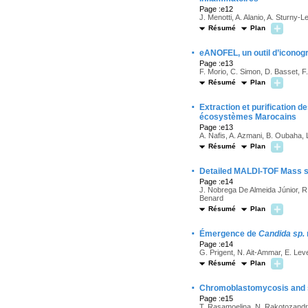
Page :e12
J. Menotti, A. Alanio, A. Sturny-L
Résumé
Plan
·
eANOFEL, un outil d’iconogr
Page :e13
F. Morio, C. Simon, D. Basset, F
Résumé
Plan
·
Extraction et purification 
écosystèmes Marocains
Page :e13
A. Nafis, A. Azmani, B. Oubaha,
Résumé
Plan
·
Detailed MALDI-TOF Mass sp
Page :e14
J. Nobrega De Almeida Júnior, R.
Benard
Résumé
Plan
·
Émergence de
Candida sp.
Page :e14
G. Prigent, N. Ait-Ammar, E. Leve
Résumé
Plan
·
Chromoblastomycosis and sp
Page :e15
T. Rasamoelina, N. Rakotozandri