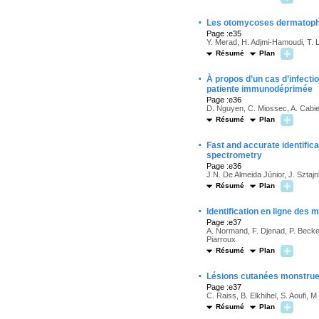
·
Les otomycoses dermatophyt
Page :e35
Y. Merad, H. Adjmi-Hamoudi, T. 
Résumé
Plan
·
À propos d’un cas d’infecti
patiente immunodéprimée
Page :e36
D. Nguyen, C. Miossec, A. Cabie
Résumé
Plan
·
Fast and accurate identific
spectrometry
Page :e36
J.N. De Almeida Júnior, J. Sztajn
Résumé
Plan
·
Identification en ligne des
Page :e37
A. Normand, F. Djenad, P. Becker
Piarroux
Résumé
Plan
·
Lésions cutanées monstrue
Page :e37
C. Raiss, B. Elkhihel, S. Aoufi, 
Résumé
Plan