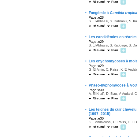
Résumé
Plan
·
Fongémie à
Candida tropica
Page :e28
S. El Abbassi, S. Dahraoui, S. 
Résumé
Plan
·
Les candidémies en réanim
Page :e29
S. El Abbassi, S. Kabbage, S. Dah
Résumé
Plan
·
Les onychomycoses à moisis
Page :e29
G. El Amin, C. Raiss, K. El Andal
Résumé
Plan
·
Phaeo-hyphomycose à
Rou
Page :e30
A. El Khalfi, D. Biau, V. Audard,
Résumé
Plan
·
Les teignes du cuir chevelu 
(1997–2015)
Page :e30
K. Elandaloussi, C. Raiss, G. El 
Résumé
Plan