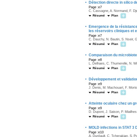
·
Détection directe in silico
Page :e7
C. Cassagne, A. Normand, F. Dje
Résumé
Plan
·
Emergence de la résistance
les réservoirs cliniques e
Page :e7
C. Dauchy, N. Bautin, S. Nseir, G
Résumé
Plan
·
Comparaison du microbiote 
Page :e8
L. Delhaes, C. Thumerelle, N. Wiz
Résumé
Plan
·
Développement et validatio
Page :e9
J. Denis, M. Machouart, F. Mori
Résumé
Plan
·
Atteinte oculaire chez un g
Page :e9
D. Dupont, J. Saison, P. Miailhes
Résumé
Plan
·
MOLD infections in STAT 
Page :e10
A. Duréault, C. Tcherakian, S. P