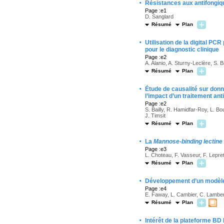
·
Résistances aux antifongiqu
Page :e1
D. Sanglard
Résumé
Plan
·
Utilisation de la digital PC
pour le diagnostic clinique
Page :e2
A. Alanio, A. Sturny-Leclère, S. 
Résumé
Plan
·
Étude de causalité sur donn
l’impact d’un traitement ant
Page :e2
S. Bailly, R. Hamidfar-Roy, L. 
J. Timsit
Résumé
Plan
·
La
Mannose-binding lectine
Page :e3
L. Choteau, F. Vasseur, F. Lepre
Résumé
Plan
·
Développement d’un modèle
Page :e4
E. Faway, L. Cambier, C. Lamber
Résumé
Plan
·
Intérêt de la plateforme BD