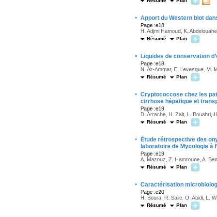
Résumé
Plan
·
Apport du Western blot dans 
Page :e18
H. Adjmi Hamoud, K. Abdelouahed,
Résumé
Plan
·
Liquides de conservation d’
Page :e18
N. Ait-Ammar, E. Levesque, M. Mat
Résumé
Plan
·
Cryptococcose chez les pati
cirrhose hépatique et trans
Page :e19
D. Arrache, H. Zait, L. Bouahri, 
Résumé
Plan
·
Étude rétrospective des on
laboratoire de Mycologie à l
Page :e19
A. Mazouz, Z. Hamroune, A. Ben
Résumé
Plan
·
Caractérisation microbiolog
Page :e20
H. Boura, R. Saile, O. Abidi, L.
Résumé
Plan