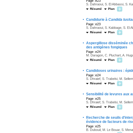
Page :e23
S. Dahraoui, S. El Abbassi, S. Ka
Résumé
Plan
·
Candidurie à
Candida lusita
Page :e23
S. Dahraoui, S. Kabbage, S. El A
Résumé
Plan
·
Aspergillose disséminée che
des antigènes fongiques
Page :e24
M. Daragon, C. Pluchart, A. Hug
Résumé
Plan
·
Candidoses urinaires : épidé
Page :e24
S. Dhraief, S. Trabelsi, M. Sellem
Résumé
Plan
·
Sensibilité de levures aux 
Page :e25
S. Dhraief, S. Trabelsi, M. Selle
Résumé
Plan
·
Recherche de seuils d’inter
évidence de facteurs de ri
Page :e25
B. Dubouil, M. Le Bouar, S. Menard