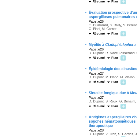
Résumé
Plan
·
Évaluation prospective d’un
aspergilloses pulmonaires c
Page :e26
C. Dumollard, S. Bailly, S. Perri
C. Pinel, M. Cornet
Résumé
Plan
·
Myélite à
Cladophialophora 
Page :e26
D. Dupont, R. Nove Josserand, Q
Résumé
Plan
·
Épidémiologie des sinusite
Page :e27
D. Dupont, M. Blanc, M. Wallon
Résumé
Plan
·
Sinusite fongique due à
Met
Page :e27
D. Dupont, S. Roux, G. Benaïm, 
Résumé
Plan
·
Antigènes aspergillaires ch
souches hématopoïétiques : r
thérapeutique
Page :e28
D. Dupont, V. Tran, S. Gardes, J.