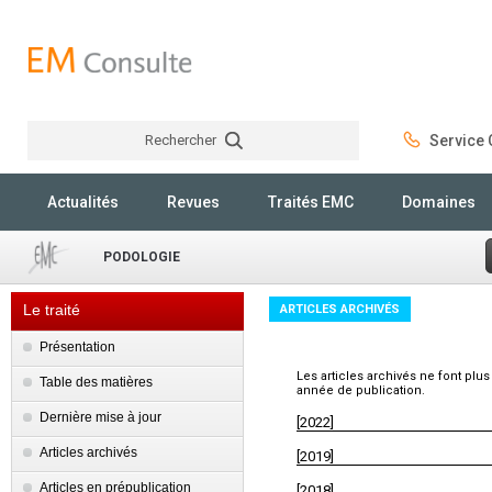
Rechercher
Service C
Rechercher
Actualités
Revues
Traités EMC
Domaines
PODOLOGIE
Le traité
ARTICLES ARCHIVÉS
Présentation
Les articles archivés ne font plus
Table des matières
année de publication.
Dernière mise à jour
[2022]
Articles archivés
[2019]
Articles en prépublication
[2018]