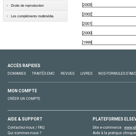
[2003]
Droits de reproduction
[2002]
Les compléments multimédia
[2001]
[2000]
[1999]
ACCÈS RAPIDES
DOMAINES
TRAITÉS EMC
REVUES
LIVRES
NOS FORMULES D'AB
MON COMPTE
CRÉER UN COMPTE
AIDE & SUPPORT
PLATEFORMES ELSE
Contactez-nous / FAQ
Site e-commerce :
www.el
Qui sommes-nous ?
Aide à la pratique clinique