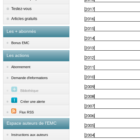
Testez-vous
[2017]
Articles gratuits
[2016]
[2015]
Les + abonnés
[2014]
Bonus EMC
[2013]
Les actions
[2012]
[2011]
Abonnement
[2010]
Demande d'informations
[2009]
Bibliothèque
[2008]
Créer une alerte
[2007]
Flux RSS
[2006]
Espace auteurs de l'EMC
[2005]
[2004]
Instructions aux auteurs