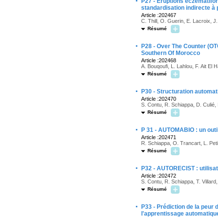
·
P27 - Eruptions eczématifor
standardisation indirecte 
Article :202467
C. Thill, O. Guerin, E. Lacroix, J
Résumé
·
P28 - Over The Counter (O
Southern Of Morocco
Article :202468
A. Bouqoufi, L. Lahlou, F. Ait El
Résumé
·
P30 - Structuration automat
Article :202470
S. Contu, R. Schiappa, D. Culié
Résumé
·
P 31 - AUTOMABIO : un outil
Article :202471
R. Schiappa, O. Trancart, L. Pet
Résumé
·
P32 - AUTORECIST : utilisati
Article :202472
S. Contu, R. Schiappa, T. Villard
Résumé
·
P33 - Prédiction de la peur
l'apprentissage automatiqu