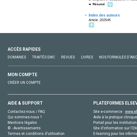
Résumé
·
Index des auteurs
Article :202545
ACCÈS RAPIDES
DOMAINES
TRAITÉS EMC
REVUES
LIVRES
NOS FORMULES D'AB
MON COMPTE
CRÉER UN COMPTE
AIDE & SUPPORT
PLATEFORMES ELSE
Contactez-nous / FAQ
Site e-commerce :
www.el
Qui sommes-nous ?
Aide à la pratique clinique
Mentions légales
Portail pour les institution
© - Avertissements
Site d'information sur l'E
Termes et conditions d'utilisation
E-learning pour les infirmi