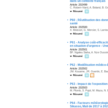
dans un contexte français
Article :202499
C. Robert-Viard, A. Boland, B. 
Résumé
·
P60 - Réutilisation des don
santé
Article :202500
X. Moisset, G. Mercier, S. Larrie
Résumé
·
P61 - Analyse coût-efficaci
en situation d'urgence - U
Article :202501
BF. Ngaleu Siaha, A. Nze Oussim
Résumé
·
P62 - Modélisation médico-
Article :202502
JM. Kouame, JR. Guertin, E. Bau
Résumé
·
P63 - Impact de l'expositio
Article :202503
M. Plomb, S. Pujol, M. Maza, N. B
Résumé
·
P64 - Facteurs météorologiq
Sikasso, Mali de 2017 à 20