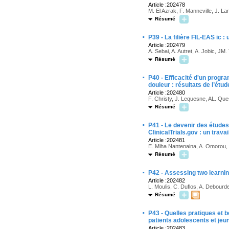
Article :202478
M. El Azrak, F. Manneville, J. L
Résumé
·
P39 - La filière FIL-EAS ic 
Article :202479
A. Sebai, A. Autret, A. Jobic, JM. 
Résumé
·
P40 - Efficacité d'un progr
douleur : résultats de l’ét
Article :202480
F. Christy, J. Lequesne, AL. Que
Résumé
·
P41 - Le devenir des études
ClinicalTrials.gov : un tra
Article :202481
E. Miha Nantenaina, A. Omorou, 
Résumé
·
P42 - Assessing two learnin
Article :202482
L. Moulis, C. Duflos, A. Debourd
Résumé
·
P43 - Quelles pratiques et b
patients adolescents et jeu
Article :202483