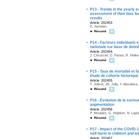
·
P13 - Trends in the yearly 
assessment of their bias ba
results
Article :202453
E. Jemelen
Résumé
·
P14 - Facteurs individuels
nationale sur base de donn
Article :202454
J. Chrusciel, D. Parise, R. Hell
Résumé
·
P15 - Taux de mortalité et f
étude de cohorte historiqu
Article :202455
T. Jolivet, JB. Julla, Y. Abouleka,
Résumé
·
P16 - Évolution de la surmo
augmentation
Article :202456
P. Moulaire, G. Hejblum, N. Lapi
Résumé
·
P17 - Impact of the COVID-1
self-harm in children and a
Article :202457