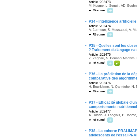
Article :202473
M. Koume, L. Seguin, AD. Bouhn
Résumé
·
P34 - Intelligence artificie
Article :202474
A. Jarmoun, S. Messaoud, A. Mount
Résumé
·
P35 - Quelles sont les obse
? Traitement du langage nat
Article :202475
Z. Zeghari, N. Bennani Mechita, 
Résumé
·
P36 - La prédiction de la d
comparative des algorithm
Article :202476
H. Bourkhime, N. Qarmiche, N. Ba
Résumé
·
P37 - Efficacité globale d'u
comportements nutritionnel
Article :202477
A. Dosda, J. Langlois, P. Böhme,
Résumé
·
P38 - La cohorte PRALIMAP-
adolescents de l'essai PR