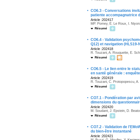
·
CO6.3 - Conversations invit
patiente accompagnatrice d
Article :202417
MP. Pomey, E. Le Roux, I. Niyon
Résumé
·
CO6.4 - Validation psychomé
Q12) et navigation (HLS19-
Article :202418
R. Touzani, A. Rouquette, E. Schul
Résumé
·
CO6.5 - Le lien entre le stat
en santé générale : enquête 
Article :202419
R. Touzani, C. Protopopescu, A. R
Résumé
·
CO7.1 - Pondération par avi
dimensions du questionnair
Article :202420
M. Soudant, J. Epstein, D. Beato
Résumé
·
CO7.2 - Validation de l'EMo
du bien-être instantané
Article :202421
M. Buzzi, G. Moullec, Y. Kestens, 