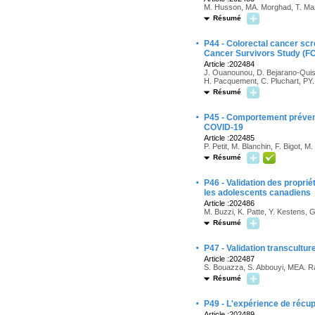
M. Husson, MA. Morghad, T. Mazi
Résumé
·
P44 - Colorectal cancer scr
Cancer Survivors Study (F
Article :202484
J. Ouanounou, D. Bejarano-Quiso
H. Pacquement, C. Pluchart, PY. 
Résumé
·
P45 - Comportement préventi
COVID-19
Article :202485
P. Petit, M. Blanchin, F. Bigot, M
Résumé
·
P46 - Validation des propr
les adolescents canadiens
Article :202486
M. Buzzi, K. Patte, Y. Kestens, G.
Résumé
·
P47 - Validation transcultur
Article :202487
S. Bouazza, S. Abbouyi, MEA. Raga
Résumé
·
P49 - L'expérience de récupé
Article :202489