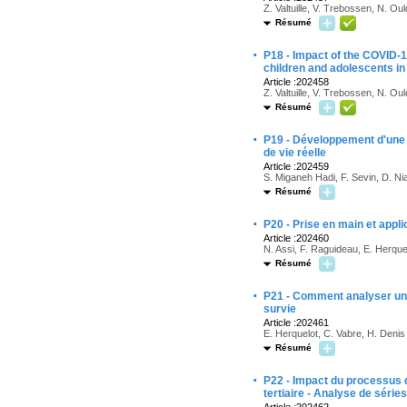
Z. Valtuille, V. Trebossen, N. O
Résumé
·
P18 - Impact of the COVID-1
children and adolescents in
Article :202458
Z. Valtuille, V. Trebossen, N. O
Résumé
·
P19 - Développement d'une p
de vie réelle
Article :202459
S. Miganeh Hadi, F. Sevin, D. Ni
Résumé
·
P20 - Prise en main et appli
Article :202460
N. Assi, F. Raguideau, E. Herque
Résumé
·
P21 - Comment analyser un t
survie
Article :202461
E. Herquelot, C. Vabre, H. Denis
Résumé
·
P22 - Impact du processus d
tertiaire - Analyse de séri