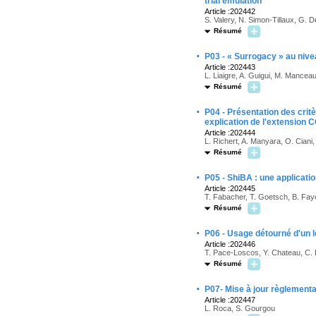
trial emulation
Article :202442
S. Valery, N. Simon-Tillaux, G. D
Résumé
·
P03 - « Surrogacy » au nivea
Article :202443
L. Liaigre, A. Guigui, M. Manceau
Résumé
·
P04 - Présentation des critè
explication de l'extensio
Article :202444
L. Richert, A. Manyara, O. Cia
Résumé
·
P05 - ShiBA : une applicat
Article :202445
T. Fabacher, T. Goetsch, B. Fay
Résumé
·
P06 - Usage détourné d'un l
Article :202446
T. Pace-Loscos, Y. Chateau, C. 
Résumé
·
P07- Mise à jour règlementa
Article :202447
L. Roca, S. Gourgou