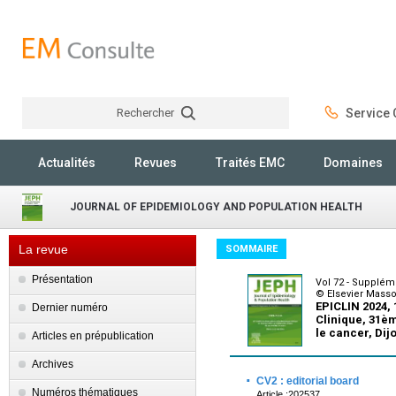
Rechercher
Service C
Rechercher
Actualités
Revues
Traités EMC
Domaines
JOURNAL OF EPIDEMIOLOGY AND POPULATION HEALTH
La revue
SOMMAIRE
Présentation
Vol 72 - Supplém
© Elsevier Mass
EPICLIN 2024,
Dernier numéro
Clinique, 31èm
le cancer, Dij
Articles en prépublication
Archives
·
CV2 : editorial board
Numéros thématiques
Article :202537