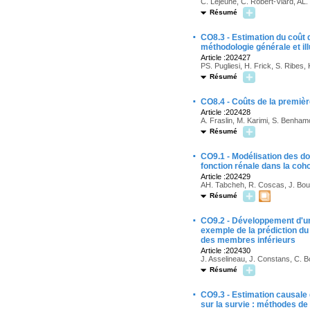
C. Lejeune, C. Robert-Viard, AL. 
Résumé
·
CO8.3 - Estimation du coût 
méthodologie générale et il
Article :202427
PS. Pugliesi, H. Frick, S. Ribes,
Résumé
·
CO8.4 - Coûts de la premièr
Article :202428
A. Fraslin, M. Karimi, S. Benhamo
Résumé
·
CO9.1 - Modélisation des don
fonction rénale dans la co
Article :202429
AH. Tabcheh, R. Coscas, J. Bou
Résumé
·
CO9.2 - Développement d'un
exemple de la prédiction du
des membres inférieurs
Article :202430
J. Asselineau, J. Constans, C. 
Résumé
·
CO9.3 - Estimation causale 
sur la survie : méthodes de 