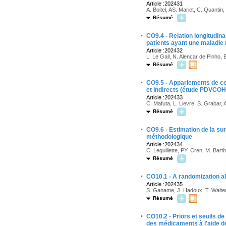
Article :202431
A. Boitel, AS. Mariet, C. Quantin
Résumé
·
CO9.4 - Relation longitudin
patients ayant une maladie
Article :202432
L. Le Gall, N. Alencar de Pinho,
Résumé
·
CO9.5 - Appariements de coh
et indirects (étude PDVCOH
Article :202433
C. Mafuta, L. Lievre, S. Grabar, 
Résumé
·
CO9.6 - Estimation de la sur
méthodologique
Article :202434
C. Leguillette, PY. Cren, M. Bart
Résumé
·
CO10.1 - A randomization alg
Article :202435
S. Ganame, J. Hadoux, T. Walter
Résumé
·
CO10.2 - Priors et seuils d
des médicaments à l'aide 