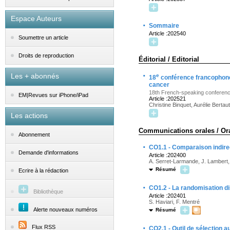
Espace Auteurs
·
Sommaire
Article :202540
Soumettre un article
Droits de reproduction
Éditorial / Editorial
·
Les + abonnés
e
18
conférence francophone 
cancer
18th French-speaking conference 
EM|Revues sur iPhone/iPad
Article :202521
Christine Binquet, Aurélie Bertaut
Les actions
Communications orales / Or
Abonnement
·
CO1.1 - Comparaison indirec
Demande d'informations
Article :202400
A. Serret-Larmande, J. Lambert,
Résumé
Ecrire à la rédaction
·
CO1.2 - La randomisation di
Bibliothèque
Article :202401
S. Haviari, F. Mentré
Alerte nouveaux numéros
Résumé
·
Flux RSS
CO2.1 - Outil de sélection 