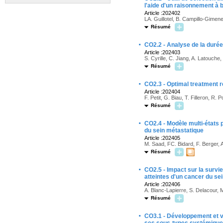
l'aide d'un raisonnement à 
Article :202402
LA. Guillotel, B. Campillo-Gimen
Résumé
·
CO2.2 - Analyse de la durée
Article :202403
S. Cyrille, C. Jiang, A. Latouche, 
Résumé
·
CO2.3 - Optimal treatment r
Article :202404
F. Petit, G. Biau, T. Filleron, R. 
Résumé
·
CO2.4 - Modèle multi-états 
du sein métastatique
Article :202405
M. Saad, FC. Bidard, F. Berger, 
Résumé
·
CO2.5 - Impact sur la survi
atteintes d'un cancer du se
Article :202406
A. Blanc-Lapierre, S. Delacour, M
Résumé
·
CO3.1 - Développement et va