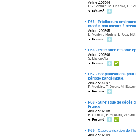
Article :202504
DS. Samake, M. Cissoko, O. Sang
Résumé
·
P65 - Prédicteurs environne
modèle non linéaire à décal
Article :202505
L. Monteiro Martins, E. Coz, MS
Résumé
·
P66 - Estimation of some e
Article :202506
S. Manou-Abi
Résumé
·
P67 - Hospitalisations pour
période pandémique.
Article :202507
P. Moulaire, T. Delory, M. Espag
Résumé
·
P68 - Sur-risque de décès 
France
Article :202508
B. Glemain, P. Moulaire, W. Ghos
Résumé
·
P69 - Caractérisation de l'
Article :202509