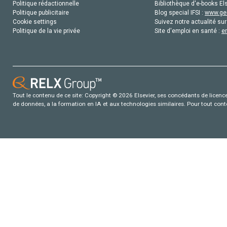
Politique rédactionnelle
Bibliothèque d'e-books Els
Politique publicitaire
Blog special IFSI :
www.gen
Cookie settings
Suivez notre actualité sur
Politique de la vie privée
Site d'emploi en santé :
e
Tout le contenu de ce site: Copyright © 2026 Elsevier, ses concédants de licence e
de données, a la formation en IA et aux technologies similaires. Pour tout con