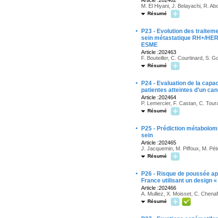
Article :202462
M. El Hiyani, J. Belayachi, R. A
Résumé
·
P23 - Evolution des traitem
sein métastatique RH+/HER2-
ESME
Article :202463
F. Bouteiller, C. Courtinard, S. G
Résumé
·
P24 - Evaluation de la capac
patientes atteintes d'un c
Article :202464
P. Lemercier, F. Castan, C. Toura
Résumé
·
P25 - Prédiction métabolomi
sein
Article :202465
J. Jacquemin, M. Piffoux, M. Pét
Résumé
·
P26 - Risque de poussée apr
France utilisant un design «
Article :202466
A. Mulliez, X. Moisset, C. Chenaf
Résumé