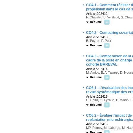
·
CO4.1 - Comment réaliser de
propension dans le cas de 
Article :202412
F. Chatelet, B. Verillaud, S. Chev
Résumé
·
CO4.2 - Comparing covariat
Article :202413
E. Peyrot, F. Petit
Résumé
·
CO4.3 - Comparaison de la g
cadre de la prise en charge
cohorte BAREVAL
Article :202414
M. Amico, B. Al Taweel, D. Nocc
Résumé
·
CO6.1 - L’évaluation des in
revue systématique des cri
Article :202415
C. Collin, C. Eyraud, P. Martin, E
Résumé
·
CO6.2 - Évaluer l'impact de
replantation microchirurgi
Article :202416
MP. Pomey, M. Laberge, M. Nado
Résumé