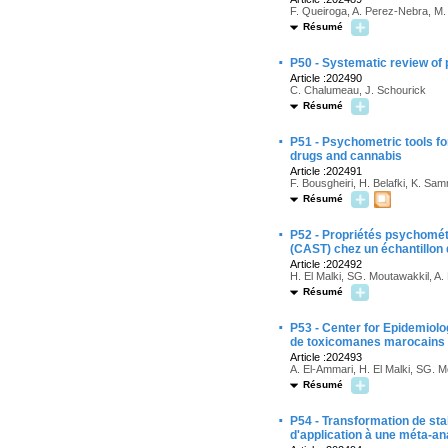
F. Queiroga, A. Perez-Nebra, M. 
Résumé
·
P50 - Systematic review of
Article :202490
C. Chalumeau, J. Schourick
Résumé
·
P51 - Psychometric tools fo
drugs and cannabis
Article :202491
F. Bousgheiri, H. Belafki, K. Sam
Résumé
·
P52 - Propriétés psychométr
(CAST) chez un échantillon
Article :202492
H. El Malki, SG. Moutawakkil, A. 
Résumé
·
P53 - Center for Epidemiolo
de toxicomanes marocains
Article :202493
A. El-Ammari, H. El Malki, SG. Mo
Résumé
·
P54 - Transformation de sta
d'application à une méta-ana