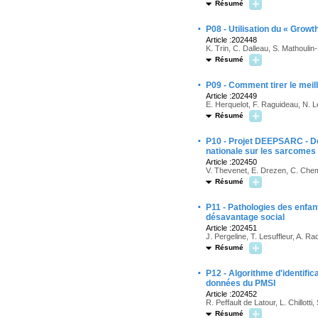
Résumé
·
P08 - Utilisation du « Grow
Article :202448
K. Trin, C. Dalleau, S. Mathoulin-
Résumé
·
P09 - Comment tirer le meil
Article :202449
E. Herquelot, F. Raguideau, N. 
Résumé
·
P10 - Projet DEEPSARC - De
nationale sur les sarcome
Article :202450
V. Thevenet, E. Drezen, C. Chemi
Résumé
·
P11 - Pathologies des enfan
désavantage social
Article :202451
J. Pergeline, T. Lesuffleur, A. R
Résumé
·
P12 - Algorithme d'identifi
données du PMSI
Article :202452
R. Peffault de Latour, L. Chillott
Résumé