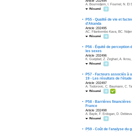
Article :202494
A. Bourredjem, I. Fournel, N. El 
Résumé
·
P55 - Qualité de vie et fact
d'Akanda
Article :202495
AC. Filankembo Kava, BC. Ndjen
Résumé
·
P56 - Équité de perception 
les sexes
Article :202496
K. Guejdad, Z. Zeghari, A. Ikrou,
Résumé
·
P57 - Facteurs associés à un
19 - Les résultats de l'étu
Article :202497
A. Todorovic, C. Baumann, C. T
Résumé
·
P58 - Barrières financières
France
Article :202498
A. Bayle, F. Erdogan, D. Debieuv
Résumé
·
P59 - Coût de l'analyse du g