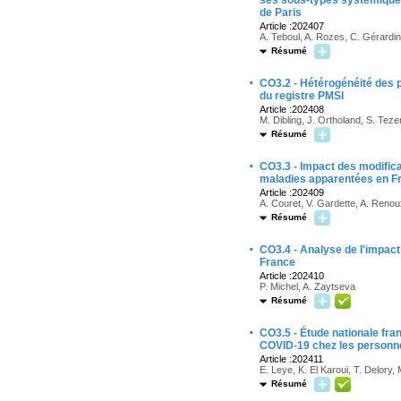
ses sous-types systémique 
de Paris
Article :202407
A. Teboul, A. Rozes, C. Gérardi
Résumé
·
CO3.2 - Hétérogénéité des p
du registre PMSI
Article :202408
M. Dibling, J. Ortholand, S. Tez
Résumé
·
CO3.3 - Impact des modific
maladies apparentées en F
Article :202409
A. Couret, V. Gardette, A. Reno
Résumé
·
CO3.4 - Analyse de l'impact
France
Article :202410
P. Michel, A. Zaytseva
Résumé
·
CO3.5 - Étude nationale fran
COVID-19 chez les personne
Article :202411
E. Leye, K. El Karoui, T. Delory
Résumé