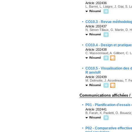
Article :202436
L. Barret, L. Liaigre, J. Giai, S. 
Résumé
·
CO10.3 - Revue méthodolog
Article :202437
N. Simon-Tillaux, G. Martin, D. 
Résumé
·
CO10.4 - Design et pratique
Article :202438
C. Massonnaud, A. Gillibert, C.
Résumé
·
CO10.5 - Visualisation des
R aevisR
Article :202439
M. Delmotte, J. Asselineau, T. 
Résumé
Communications affichées / 
·
P01 - Planification d'essais
Article :202441
B. Farah, X. Paoletti, O. Bouaziz
Résumé
·
P02 - Comparative effectiven