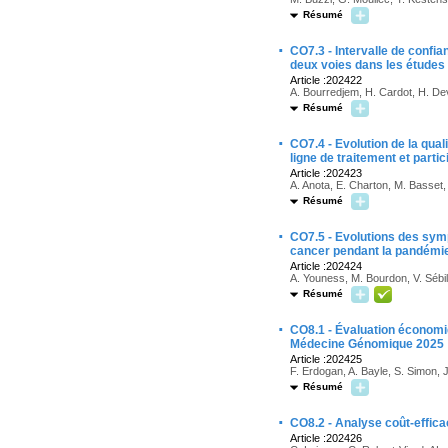
Résumé
·
CO7.3 - Intervalle de confia
deux voies dans les études d
Article :202422
A. Bourredjem, H. Cardot, H. Devi
Résumé
·
CO7.4 - Evolution de la qual
ligne de traitement et part
Article :202423
A. Anota, E. Charton, M. Basset,
Résumé
·
CO7.5 - Evolutions des symp
cancer pendant la pandémi
Article :202424
A. Youness, M. Bourdon, V. Sébil
Résumé
·
CO8.1 - Évaluation économi
Médecine Génomique 2025
Article :202425
F. Erdogan, A. Bayle, S. Simon, J
Résumé
·
CO8.2 - Analyse coût-efficac
Article :202426