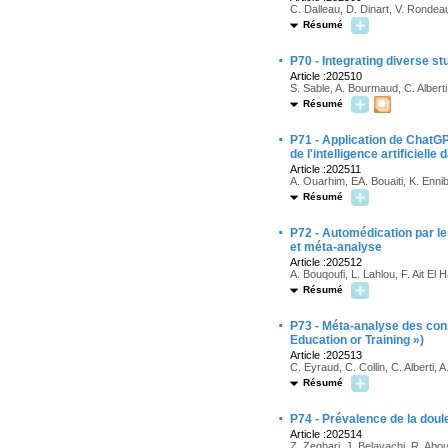
C. Dalleau, D. Dinart, V. Rondeau
Résumé
·
P70 - Integrating diverse s
Article :202510
S. Sable, A. Bourmaud, C. Alberti
Résumé
·
P71 - Application de ChatGP
de l'intelligence artificiell
Article :202511
A. Ouarhim, EA. Bouaiti, K. Ennib
Résumé
·
P72 - Automédication par l
et méta-analyse
Article :202512
A. Bouqoufi, L. Lahlou, F. Ait El 
Résumé
·
P73 - Méta-analyse des co
Education or Training »)
Article :202513
C. Eyraud, C. Collin, C. Alberti,
Résumé
·
P74 - Prévalence de la dou
Article :202514
Z. Zeghari, J. Belayachi, R. Abo