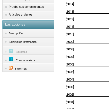
[2014]
Pruebe sus conocimientas
[2013]
Artículos gratuitos
[2012]
Las acciones
[2011]
Suscripción
[2010]
[2009]
Solicitud de información
[2008]
Biblioteca
[2007]
Crear una alerta
[2006]
Flujo RSS
[2005]
[2004]
[2003]
[2002]
[2001]