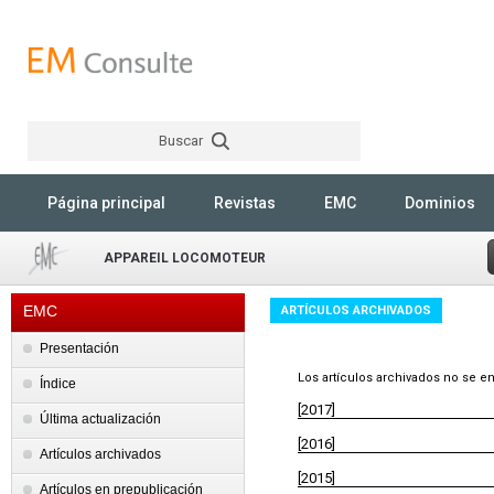
Buscar
Rechercher
Página principal
Revistas
EMC
Dominios
APPAREIL LOCOMOTEUR
EMC
ARTÍCULOS ARCHIVADOS
Presentación
Los artículos archivados no se en
Índice
[2017]
Última actualización
[2016]
Artículos archivados
[2015]
Artículos en prepublicación