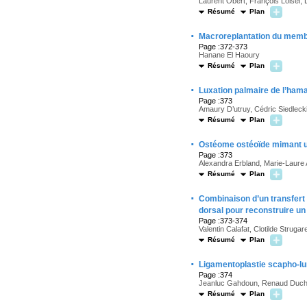
Laurent Obert, François Loisel,
Résumé
Plan
·
Macroreplantation du membre
Page :372-373
Hanane El Haoury
Résumé
Plan
·
Luxation palmaire de l’hama
Page :373
Amaury D’utruy, Cédric Siedlecki
Résumé
Plan
·
Ostéome ostéoïde mimant un
Page :373
Alexandra Erbland, Marie-Laure 
Résumé
Plan
·
Combinaison d’un transfert 
dorsal pour reconstruire un
Page :373-374
Valentin Calafat, Clotilde Struga
Résumé
Plan
·
Ligamentoplastie scapho-lu
Page :374
Jeanluc Gahdoun, Renaud Duche, 
Résumé
Plan