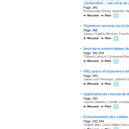
cérébrolésé – une série de 
Page :342
Emmanuella Peraut, Iskander Dje
Résumé
Plan
·
Transferts nerveux sur la b
Page :342
James-Charles Murison, Franck 
Résumé
Plan
·
Neurolyse endoscopique du p
Page :342-343
Thibault Lafosse, Emmanuel Ma
Résumé
Plan
·
Fifty years of experience wi
Page :343
Jaime León Restrepo, Sabrina G
Résumé
Plan
·
Application du concept de
d
Page :343
Laurent Mathieu, Camille Choufani
Résumé
Plan
·
Extravasations des solutés
Page :343-344
Virginie Mas, Cindy Mallet, Keyv