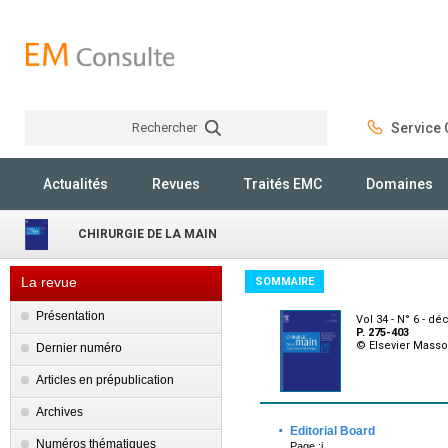
Rechercher
Service C
Rechercher
Actualités
Revues
Traités EMC
Domaines
CHIRURGIE DE LA MAIN
La revue
SOMMAIRE
Présentation
Vol 34 - N° 6 - d
P. 275-403
© Elsevier Mass
Dernier numéro
Articles en prépublication
Archives
·
Editorial Board
Numéros thématiques
Page :i