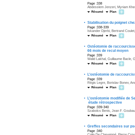
Page :338
Abdesslem Jenzeri, Myriam Khec
Résumé
Plan
·
Stabilisation du poignet che
Page :338-339
Iskander Djerbi, Bertrand Coule
Résumé
Plan
·
Ostéotomie de raccourcisse
66 mois de recul moyen
Page :339
Walid Lakhal, Guillaume Bacle, 
Résumé
Plan
·
L’ostéotomie de raccourciss
Page :339
Régis Legre, Borislav Bonev, And
Résumé
Plan
·
L’ostéotomie modifiée de Sen
étude rétrospective
Page :339-340
Szabolcs Benis, Jean F. Goubau
Résumé
Plan
·
Greffes secondaires sur ps
Page :340
Colin De Cheveigné, Pierre Crou