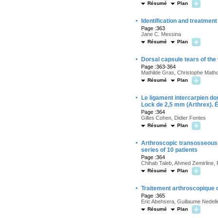
Résumé
Plan
·
Identification and treatment
Page :363
Jane C. Messina
Résumé
Plan
·
Dorsal capsule tears of the 
Page :363-364
Mathilde Gras, Christophe Matho
Résumé
Plan
·
Le ligament intercarpien do
Lock de 2,5 mm (Arthrex). É
Page :364
Gilles Cohen, Didier Fontes
Résumé
Plan
·
Arthroscopic transosseous m
series of 10 patients
Page :364
Chihab Taleb, Ahmed Zemirline, F
Résumé
Plan
·
Traitement arthroscopique 
Page :365
Eric Abehsera, Guillaume Nedell
Résumé
Plan