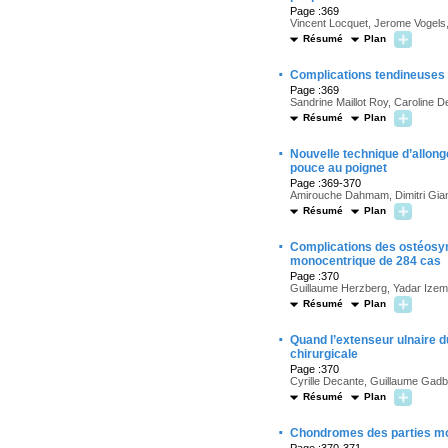
Page :369
Vincent Locquet, Jerome Vogels,
Résumé
Plan
·
Complications tendineuses d
Page :369
Sandrine Maillot Roy, Caroline D
Résumé
Plan
·
Nouvelle technique d’allong
pouce au poignet
Page :369-370
Amirouche Dahmam, Dimitri Gian
Résumé
Plan
·
Complications des ostéosynt
monocentrique de 284 cas
Page :370
Guillaume Herzberg, Yadar Izem,
Résumé
Plan
·
Quand l’extenseur ulnaire du
chirurgicale
Page :370
Cyrille Decante, Guillaume Gadb
Résumé
Plan
·
Chondromes des parties mol