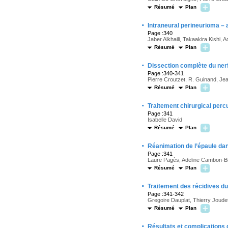
Résumé
Plan
·
Intraneural perineurioma – 
Page :340
Jaber Alkhaili, Takaakira Kishi,
Résumé
Plan
·
Dissection complète du nerf
Page :340-341
Pierre Croutzet, R. Guinand, Je
Résumé
Plan
·
Traitement chirurgical per
Page :341
Isabelle David
Résumé
Plan
·
Réanimation de l’épaule da
Page :341
Laure Pagès, Adeline Cambon-Bi
Résumé
Plan
·
Traitement des récidives d
Page :341-342
Gregoire Dauplat, Thierry Joude
Résumé
Plan
·
Résultats et complications 