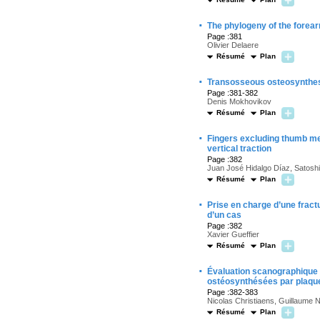
·
The phylogeny of the forea
Page :381
Olivier Delaere
Résumé
Plan
·
Transosseous osteosynthesi
Page :381-382
Denis Mokhovikov
Résumé
Plan
·
Fingers excluding thumb me
vertical traction
Page :382
Juan José Hidalgo Díaz, Satoshi
Résumé
Plan
·
Prise en charge d’une fract
d’un cas
Page :382
Xavier Gueffier
Résumé
Plan
·
Évaluation scanographique de
ostéosynthésées par plaque
Page :382-383
Nicolas Christiaens, Guillaume N
Résumé
Plan