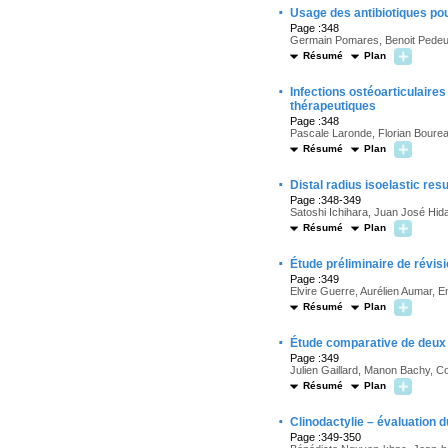
·
Usage des antibiotiques pou
Page :348
Germain Pomares, Benoit Pedeut
Résumé
Plan
·
Infections ostéoarticulaire
thérapeutiques
Page :348
Pascale Laronde, Florian Bourea
Résumé
Plan
·
Distal radius isoelastic res
Page :348-349
Satoshi Ichihara, Juan José Hida
Résumé
Plan
·
Étude préliminaire de révis
Page :349
Elvire Guerre, Aurélien Aumar,
Résumé
Plan
·
Étude comparative de deux t
Page :349
Julien Gaillard, Manon Bachy, C
Résumé
Plan
·
Clinodactylie – évaluation 
Page :349-350