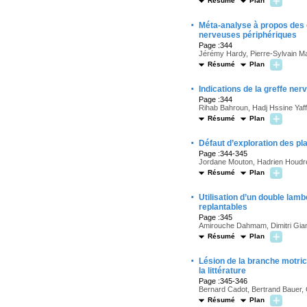
Résumé
Plan
·
Méta-analyse à propos des e
nerveuses périphériques
Page :344
Jérémy Hardy, Pierre-Sylvain Ma
Résumé
Plan
·
Indications de la greffe n
Page :344
Rihab Bahroun, Hadj Hssine Yaf
Résumé
Plan
·
Défaut d’exploration des pl
Page :344-345
Jordane Mouton, Hadrien Houdre,
Résumé
Plan
·
Utilisation d’un double lam
replantables
Page :345
Amirouche Dahmam, Dimitri Gian
Résumé
Plan
·
Lésion de la branche motric
la littérature
Page :345-346
Bernard Cadot, Bertrand Bauer,
Résumé
Plan