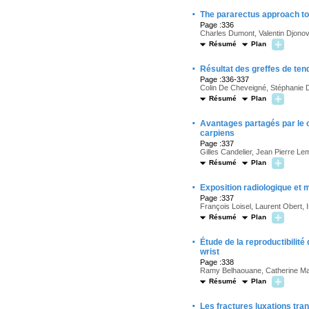
·
The pararectus approach to h
Page :336
Charles Dumont, Valentin Djonov
Résumé
Plan
·
Résultat des greffes de ten
Page :336-337
Colin De Cheveigné, Stéphanie D
Résumé
Plan
·
Avantages partagés par le c
carpiens
Page :337
Gilles Candelier, Jean Pierre 
Résumé
Plan
·
Exposition radiologique et 
Page :337
François Loisel, Laurent Obert, 
Résumé
Plan
·
Étude de la reproductibilit
wrist
Page :338
Ramy Belhaouane, Catherine Maes
Résumé
Plan
·
Les fractures luxations tra