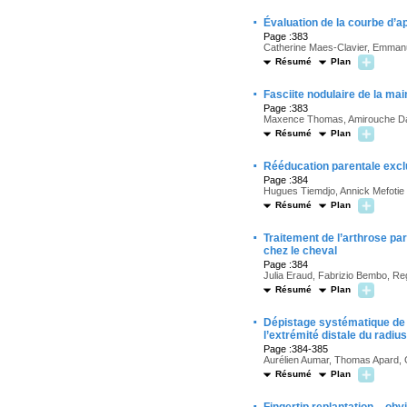
·
Évaluation de la courbe d’
Page :383
Catherine Maes-Clavier, Emmanue
Résumé
Plan
·
Fasciite nodulaire de la ma
Page :383
Maxence Thomas, Amirouche Da
Résumé
Plan
·
Rééducation parentale exclu
Page :384
Hugues Tiemdjo, Annick Mefotie
Résumé
Plan
·
Traitement de l’arthrose pa
chez le cheval
Page :384
Julia Eraud, Fabrizio Bembo, R
Résumé
Plan
·
Dépistage systématique de l
l’extrémité distale du radius
Page :384-385
Aurélien Aumar, Thomas Apard, G
Résumé
Plan
·