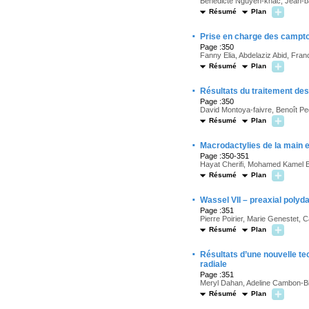
Bénédicte Nguyen-khac, Jean-bap
Résumé
Plan
·
Prise en charge des campto
Page :350
Fanny Elia, Abdelaziz Abid, Fr
Résumé
Plan
·
Résultats du traitement des
Page :350
David Montoya-faivre, Benoît Pe
Résumé
Plan
·
Macrodactylies de la main et
Page :350-351
Hayat Cherifi, Mohamed Kamel B
Résumé
Plan
·
Wassel VII – preaxial polyd
Page :351
Pierre Poirier, Marie Genestet,
Résumé
Plan
·
Résultats d’une nouvelle te
radiale
Page :351
Meryl Dahan, Adeline Cambon-Bi
Résumé
Plan