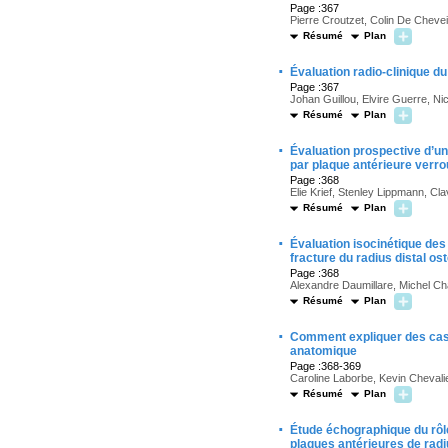
Page :367
Pierre Croutzet, Colin De Cheve
Résumé
Plan
·
Évaluation radio-clinique d
Page :367
Johan Guillou, Elvire Guerre, Ni
Résumé
Plan
·
Évaluation prospective d’une
par plaque antérieure verrou
Page :368
Elie Krief, Stenley Lippmann, Cl
Résumé
Plan
·
Évaluation isocinétique des
fracture du radius distal o
Page :368
Alexandre Daumillare, Michel 
Résumé
Plan
·
Comment expliquer des cas 
anatomique
Page :368-369
Caroline Laborbe, Kevin Chevalie
Résumé
Plan
·
Étude échographique du rôle 
plaques antérieures de rad