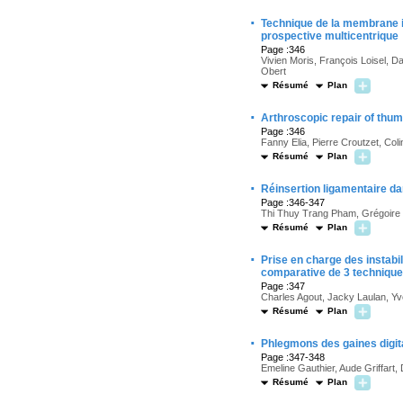
·
Technique de la membrane in
prospective multicentrique
Page :346
Vivien Moris, François Loisel, D
Obert
Résumé
Plan
·
Arthroscopic repair of thum
Page :346
Fanny Elia, Pierre Croutzet, Co
Résumé
Plan
·
Réinsertion ligamentaire da
Page :346-347
Thi Thuy Trang Pham, Grégoire
Résumé
Plan
·
Prise en charge des instab
comparative de 3 technique
Page :347
Charles Agout, Jacky Laulan, Yv
Résumé
Plan
·
Phlegmons des gaines digita
Page :347-348
Emeline Gauthier, Aude Griffart
Résumé
Plan