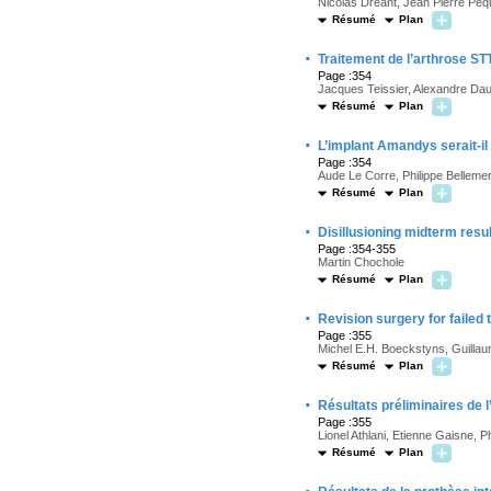
Nicolas Dreant, Jean Pierre Pe
Résumé
Plan
·
Traitement de l’arthrose ST
Page :354
Jacques Teissier, Alexandre Dau
Résumé
Plan
·
L’implant Amandys serait-il
Page :354
Aude Le Corre, Philippe Belleme
Résumé
Plan
·
Disillusioning midterm resul
Page :354-355
Martin Chochole
Résumé
Plan
·
Revision surgery for failed t
Page :355
Michel E.H. Boeckstyns, Guilla
Résumé
Plan
·
Résultats préliminaires de 
Page :355
Lionel Athlani, Etienne Gaisne, P
Résumé
Plan