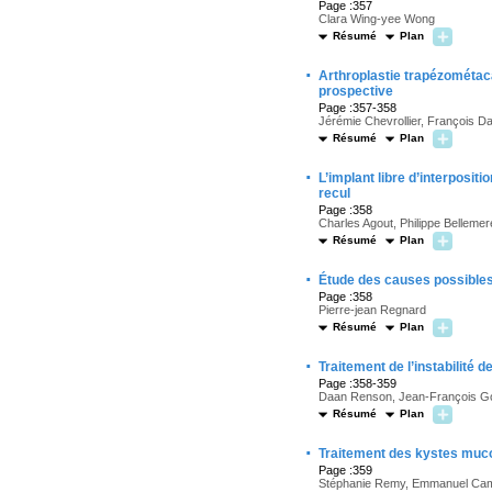
Page :357
Clara Wing-yee Wong
Résumé
Plan
·
Arthroplastie trapézométaca
prospective
Page :357-358
Jérémie Chevrollier, François Da
Résumé
Plan
·
L’implant libre d’interposit
recul
Page :358
Charles Agout, Philippe Bellemer
Résumé
Plan
·
Étude des causes possible
Page :358
Pierre-jean Regnard
Résumé
Plan
·
Traitement de l’instabilité
Page :358-359
Daan Renson, Jean-François Gou
Résumé
Plan
·
Traitement des kystes muco
Page :359
Stéphanie Remy, Emmanuel Cam