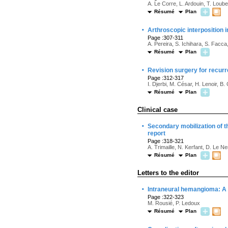
A. Le Corre, L. Ardouin, T. Loub
Résumé
Plan
·
Arthroscopic interposition 
Page :307-311
A. Pereira, S. Ichihara, S. Facc
Résumé
Plan
·
Revision surgery for recurr
Page :312-317
I. Djerbi, M. César, H. Lenoir, 
Résumé
Plan
Clinical case
·
Secondary mobilization of th
report
Page :318-321
A. Trimaille, N. Kerfant, D. Le Ne
Résumé
Plan
Letters to the editor
·
Intraneural hemangioma: A 
Page :322-323
M. Rousié, P. Ledoux
Résumé
Plan