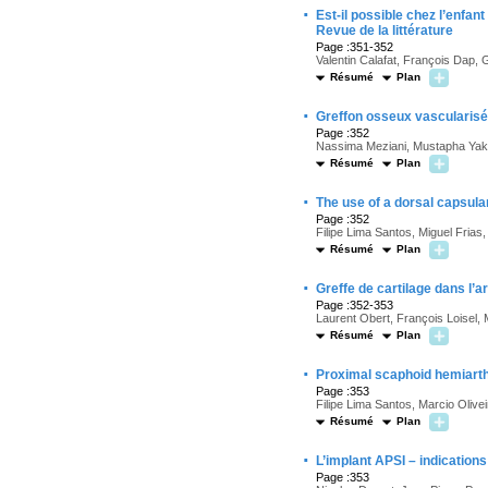
·
Est-il possible chez l’enfant
Revue de la littérature
Page :351-352
Valentin Calafat, François Dap, G
Résumé
Plan
·
Greffon osseux vascularisé
Page :352
Nassima Meziani, Mustapha Yak
Résumé
Plan
·
The use of a dorsal capsula
Page :352
Filipe Lima Santos, Miguel Frias
Résumé
Plan
·
Greffe de cartilage dans l’ar
Page :352-353
Laurent Obert, François Loisel,
Résumé
Plan
·
Proximal scaphoid hemiarthr
Page :353
Filipe Lima Santos, Marcio Olive
Résumé
Plan
·
L’implant APSI – indications
Page :353