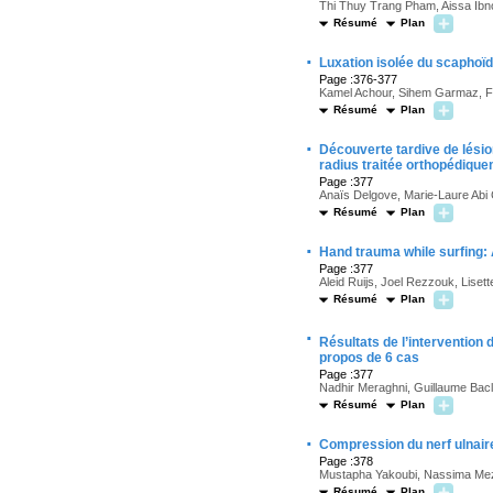
Thi Thuy Trang Pham, Aissa Ibno
Résumé
Plan
·
Luxation isolée du scaphoïd
Page :376-377
Kamel Achour, Sihem Garmaz, 
Résumé
Plan
·
Découverte tardive de lésio
radius traitée orthopédique
Page :377
Anaïs Delgove, Marie-Laure Abi
Résumé
Plan
·
Hand trauma while surfing: 
Page :377
Aleid Ruijs, Joel Rezzouk, Liset
Résumé
Plan
·
Résultats de l’intervention
propos de 6 cas
Page :377
Nadhir Meraghni, Guillaume Bacl
Résumé
Plan
·
Compression du nerf ulnaire
Page :378
Mustapha Yakoubi, Nassima Mez
Résumé
Plan