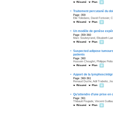
Résumé
Plan
·
Traitement percutané du doig
Page :359
Elie Toledano, David Forissier, 
Résumé
Plan
·
Un modèle de genèse expéri
Page :359-360
Marc Soubeyrand, Elisabeth Lae
Résumé
Plan
·
Suspected adipose tumours o
patients
Page :360
Hussein Choughri, Philippe Pelis
Résumé
Plan
·
Apport de la lymphoscintigr
Page :360-361
Renaud Duche, Adil Trabelsi, J
Résumé
Plan
·
Qu’attendre d’une prise en
Page :361
Thibault Poujade, Vincent Guil
Résumé
Plan