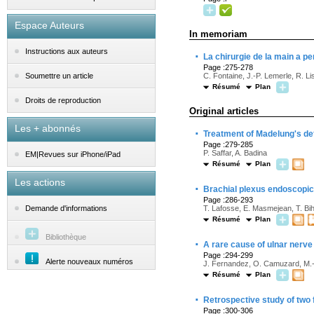
Espace Auteurs
In memoriam
Instructions aux auteurs
·
La chirurgie de la main a pe
Page :275-278
C. Fontaine, J.-P. Lemerle, R. Li
Soumettre un article
Résumé
Plan
Droits de reproduction
Original articles
Les + abonnés
·
Treatment of Madelung's de
Page :279-285
P. Saffar, A. Badina
EM|Revues sur iPhone/iPad
Résumé
Plan
Les actions
·
Brachial plexus endoscopic 
Page :286-293
T. Lafosse, E. Masmejean, T. Bih
Demande d'informations
Résumé
Plan
Bibliothèque
·
A rare cause of ulnar nerve
Page :294-299
Alerte nouveaux numéros
J. Fernandez, O. Camuzard, M.-
Résumé
Plan
·
Retrospective study of two 
Page :300-306