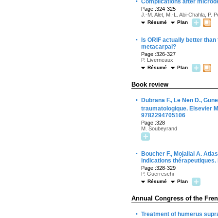
·
Complications after microde
Page :324-325
J.-M. Alet, M.-L. Abi-Chahla, P. P
Résumé
Plan
·
Is ORIF actually better than 
metacarpal?
Page :326-327
P. Liverneaux
Résumé
Plan
Book review
·
Dubrana F., Le Nen D., Gune
traumatologique. Elsevier M
9782294705106
Page :328
M. Soubeyrand
·
Boucher F., Mojallal A. Atla
indications thérapeutiques.
Page :328-329
P. Guerreschi
Résumé
Plan
Annual Congress of the Fren
·
Treatment of humerus suprac