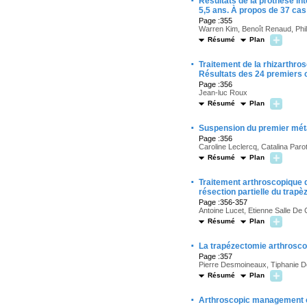
·
Résultats de la prothèse i
5,5 ans. À propos de 37 cas
Page :355
Warren Kim, Benoît Renaud, Phi
Résumé
Plan
·
Traitement de la rhizarthros
Résultats des 24 premiers c
Page :356
Jean-luc Roux
Résumé
Plan
·
Suspension du premier méta
Page :356
Caroline Leclercq, Catalina Paro
Résumé
Plan
·
Traitement arthroscopique de
résection partielle du trap
Page :356-357
Antoine Lucet, Etienne Salle D
Résumé
Plan
·
La trapézectomie arthroscop
Page :357
Pierre Desmoineaux, Tiphanie Delc
Résumé
Plan
·
Arthroscopic management of