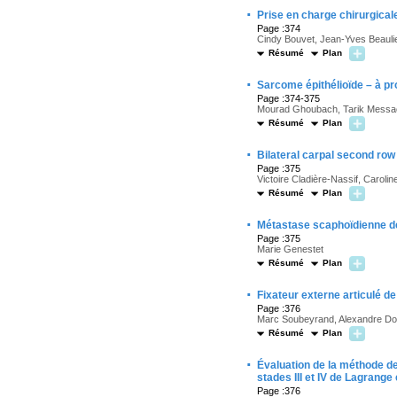
·
Prise en charge chirurgica
Page :374
Cindy Bouvet, Jean-Yves Beauli
Résumé
Plan
·
Sarcome épithélioïde – à pro
Page :374-375
Mourad Ghoubach, Tarik Messaou
Résumé
Plan
·
Bilateral carpal second row 
Page :375
Victoire Cladière-Nassif, Caroli
Résumé
Plan
·
Métastase scaphoïdienne de 
Page :375
Marie Genestet
Résumé
Plan
·
Fixateur externe articulé de
Page :376
Marc Soubeyrand, Alexandre Dos
Résumé
Plan
·
Évaluation de la méthode de
stades III et IV de Lagrange 
Page :376