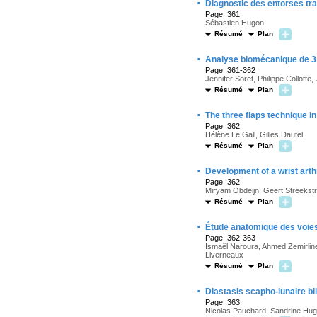
·
Diagnostic des entorses tr
Page :361
Sébastien Hugon
Résumé
Plan
·
Analyse biomécanique de 3 
Page :361-362
Jennifer Soret, Philippe Collotte
Résumé
Plan
·
The three flaps technique i
Page :362
Hélène Le Gall, Gilles Dautel
Résumé
Plan
·
Development of a wrist art
Page :362
Miryam Obdeijn, Geert Streekstra
Résumé
Plan
·
Étude anatomique des voies
Page :362-363
Ismaël Naroura, Ahmed Zemirline,
Liverneaux
Résumé
Plan
·
Diastasis scapho-lunaire bil
Page :363
Nicolas Pauchard, Sandrine Hugu