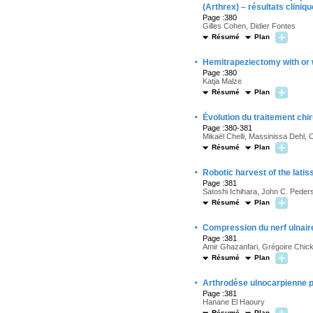
(Arthrex) – résultats cliniq
Page :380
Gilles Cohen, Didier Fontes
Résumé
Plan
·
Hemitrapeziectomy with or w
Page :380
Katja Malze
Résumé
Plan
·
Évolution du traitement chi
Page :380-381
Mikaël Chelli, Massinissa Dehl, 
Résumé
Plan
·
Robotic harvest of the latis
Page :381
Satoshi Ichihara, John C. Peders
Résumé
Plan
·
Compression du nerf ulnair
Page :381
Amir Ghazanfari, Grégoire Chic
Résumé
Plan
·
Arthrodèse ulnocarpienne pa
Page :381
Hanane El Haoury
Résumé
Plan