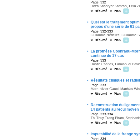
Page :332
Reza Shahryar Kamrani, Leila Za
Résumé
Plan
·
Quel est le traitement optim
propos d’une série de 61 pa
Page :332-333
Guillaume Nédellec, Guillaume St
Résumé
Plan
·
La prothèse Coonradu-Morrey
continue de 17 cas
Page :333
Hustin Charles, Emmanuel David,
Résumé
Plan
·
Résultats cliniques et radi
Page :333
Marc-olivier Gauci, Matthias Wint
Résumé
Plan
·
Reconstruction du ligament c
14 patients au recul moyen
Page :333-334
Thi Thuy Trang Pham, Stephanie 
Résumé
Plan
·
Imputabilité de la frange sy
Page :334