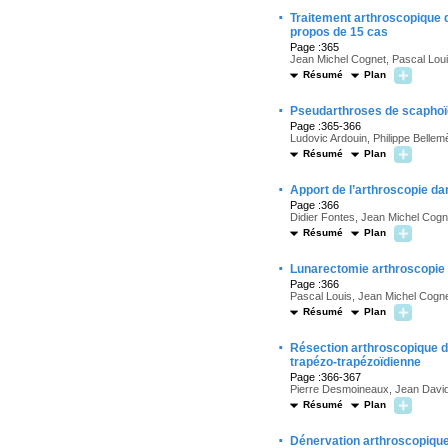
·
Traitement arthroscopique 
propos de 15 cas
Page :365
Jean Michel Cognet, Pascal Lou
Résumé
Plan
·
Pseudarthroses de scaphoïde
Page :365-366
Ludovic Ardouin, Philippe Bellem
Résumé
Plan
·
Apport de l’arthroscopie dan
Page :366
Didier Fontes, Jean Michel Cogn
Résumé
Plan
·
Lunarectomie arthroscopie 
Page :366
Pascal Louis, Jean Michel Cogn
Résumé
Plan
·
Résection arthroscopique du
trapézo-trapézoïdienne
Page :366-367
Pierre Desmoineaux, Jean David W
Résumé
Plan
·
Dénervation arthroscopique 