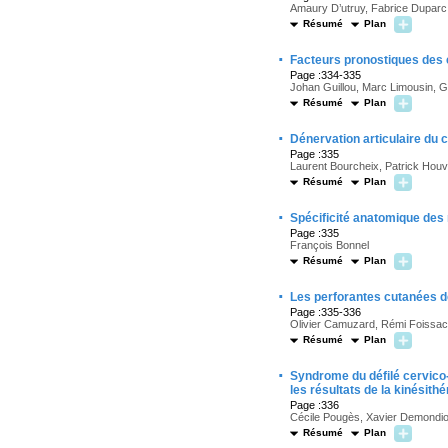
Amaury D’utruy, Fabrice Duparc, 
Résumé
Plan
·
Facteurs pronostiques des é
Page :334-335
Johan Guillou, Marc Limousin, G
Résumé
Plan
·
Dénervation articulaire du 
Page :335
Laurent Bourcheix, Patrick Houv
Résumé
Plan
·
Spécificité anatomique des 
Page :335
François Bonnel
Résumé
Plan
·
Les perforantes cutanées de 
Page :335-336
Olivier Camuzard, Rémi Foissac, 
Résumé
Plan
·
Syndrome du défilé cervico-
les résultats de la kinésithé
Page :336
Cécile Pougès, Xavier Demondion
Résumé
Plan