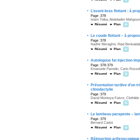
·
L’avant-bras flottant : à pro
Page :378
Islam Tolba, Abdeladim Mahgoun
Résumé
Plan
·
Le coude flottant – à propos
Page :378
Nadhir Meraghni, Riad Benkaida
Résumé
Plan
·
Autologous fat injection i
Page :378-379
Emanuele Pamelin, Carlo Rossell
Résumé
Plan
·
Présentation tardive d’un tr
clinodactylie
Page :379
David Montoya-Faivre, Clothilde 
Résumé
Plan
·
Le lambeau parapente – lam
Page :379
Bernard Cadot
Résumé
Plan
·
Réinsertion arthroscopiqu