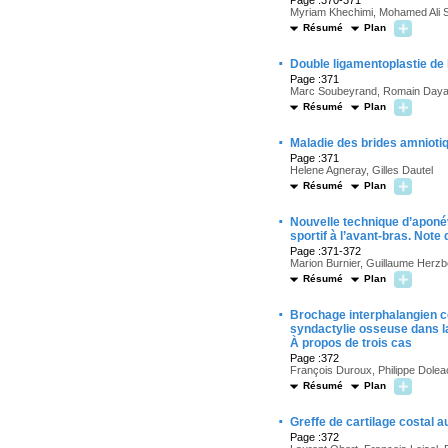
Page :370-371
Myriam Khechimi, Mohamed Ali S
Résumé
Plan
·
Double ligamentoplastie de 
Page :371
Marc Soubeyrand, Romain Dayan
Résumé
Plan
·
Maladie des brides amniotiq
Page :371
Helene Agneray, Gilles Dautel
Résumé
Plan
·
Nouvelle technique d’aponé
sportif à l’avant-bras. Note
Page :371-372
Marion Burnier, Guillaume Herzb
Résumé
Plan
·
Brochage interphalangien c
syndactylie osseuse dans l
À propos de trois cas
Page :372
François Duroux, Philippe Doleac
Résumé
Plan
·
Greffe de cartilage costal 
Page :372