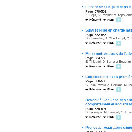
·
La hanche et le pied dans 
Page :579-581
Z. Pejin, S. Pannier, V. Topouchi
Résumé
Plan
·
Suivi et prise en charge mul
Page :582-583
B. Chevallier, B. Oberkampf, C.
Résumé
Plan
·
Méno-métrorragies de l’ado
Page :584-585
E. Thibaud, D. Samara-Boustani
Résumé
Plan
·
L’adolescente et sa premiè
Page :586-588
C. Pienkowski, A. Cartault, M. M
Résumé
Plan
·
Devenir à 5 et 8 ans des en
comportement et scolarisati
Page :589-591
B. Larroque, M. Delobel, C. Arn
Résumé
Plan
·
Pronostic respiratoire cli