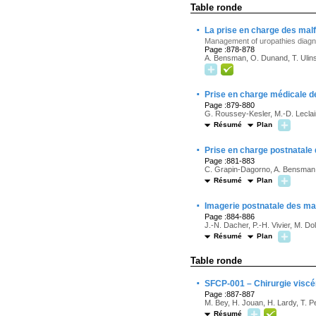
Table ronde
·
La prise en charge des malf
Management of uropathies diagn
Page :878-878
A. Bensman, O. Dunand, T. Ulins
·
Prise en charge médicale d
Page :879-880
G. Roussey-Kesler, M.-D. Leclair
Résumé
Plan
·
Prise en charge postnatale d
Page :881-883
C. Grapin-Dagorno, A. Bensman
Résumé
Plan
·
Imagerie postnatale des ma
Page :884-886
J.-N. Dacher, P.-H. Vivier, M. D
Résumé
Plan
Table ronde
·
SFCP-001 – Chirurgie viscé
Page :887-887
M. Bey, H. Jouan, H. Lardy, T. Pe
Résumé