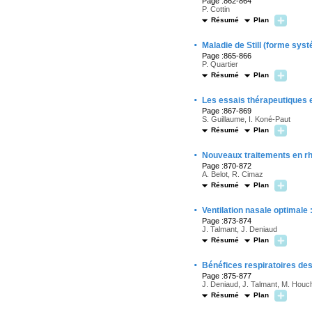
Page :862-864
P. Cottin
Résumé
Plan
·
Maladie de Still (forme syst
Page :865-866
P. Quartier
Résumé
Plan
·
Les essais thérapeutiques 
Page :867-869
S. Guillaume, I. Koné-Paut
Résumé
Plan
·
Nouveaux traitements en rhu
Page :870-872
A. Belot, R. Cimaz
Résumé
Plan
·
Ventilation nasale optimale 
Page :873-874
J. Talmant, J. Deniaud
Résumé
Plan
·
Bénéfices respiratoires des
Page :875-877
J. Deniaud, J. Talmant, M. Hou
Résumé
Plan