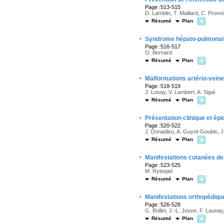
Page :513-515
D. Lamblin, T. Maillard, C. Prov
Résumé
Plan
·
Syndrome hépato-pulmonai
Page :516-517
O. Bernard
Résumé
Plan
·
Malformations artério-veine
Page :518-519
J. Losay, V. Lambert, A. Sigal
Résumé
Plan
·
Présentation clinique et épi
Page :520-522
J. Donadieu, A. Guyot-Goubin, J
Résumé
Plan
·
Manifestations cutanées de
Page :523-525
M. Rybojad
Résumé
Plan
·
Manifestations orthopédiqu
Page :526-528
G. Bollini, J.-L. Jouve, F. Launa
Résumé
Plan