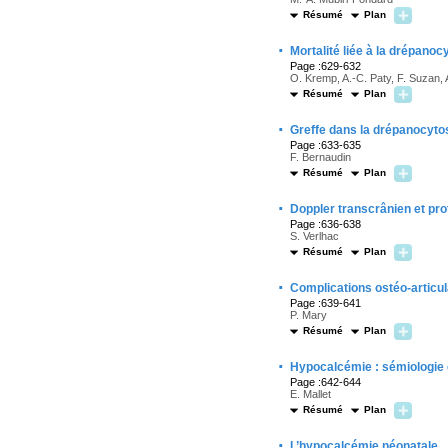
Résumé
Plan
·
Mortalité liée à la drépano
Page :629-632
O. Kremp, A.-C. Paty, F. Suzan, A
Résumé
Plan
·
Greffe dans la drépanocytos
Page :633-635
F. Bernaudin
Résumé
Plan
·
Doppler transcrânien et pro
Page :636-638
S. Verlhac
Résumé
Plan
·
Complications ostéo-articu
Page :639-641
P. Mary
Résumé
Plan
·
Hypocalcémie : sémiologie
Page :642-644
E. Mallet
Résumé
Plan
·
L’hypocalcémie néonatale