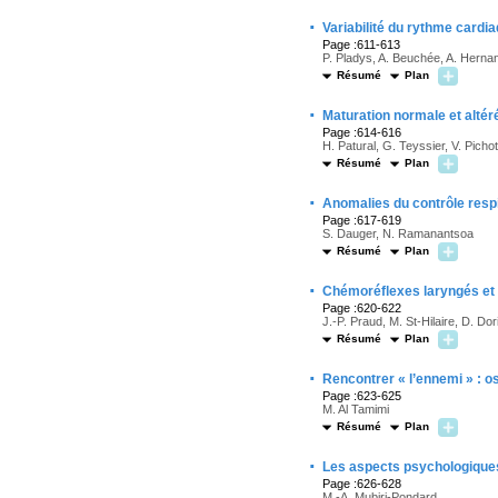
·
Variabilité du rythme cardia
Page :611-613
P. Pladys, A. Beuchée, A. Herna
Résumé
Plan
·
Maturation normale et alté
Page :614-616
H. Patural, G. Teyssier, V. Picho
Résumé
Plan
·
Anomalies du contrôle respi
Page :617-619
S. Dauger, N. Ramanantsoa
Résumé
Plan
·
Chémoréflexes laryngés et c
Page :620-622
J.-P. Praud, M. St-Hilaire, D. Dor
Résumé
Plan
·
Rencontrer « l’ennemi » : os
Page :623-625
M. Al Tamimi
Résumé
Plan
·
Les aspects psychologiques
Page :626-628
M.-A. Mubiri-Pondard