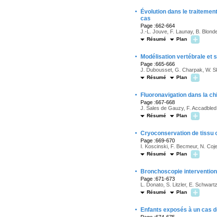
·
Évolution dans le traitement
cas
Page :662-664
J.-L. Jouve, F. Launay, B. Blondel
Résumé
Plan
·
Modélisation vertébrale et 
Page :665-666
J. Dubousset, G. Charpak, W. Skal
Résumé
Plan
·
Fluoronavigation dans la ch
Page :667-668
J. Sales de Gauzy, F. Accadbled, 
Résumé
Plan
·
Cryoconservation de tissu o
Page :669-670
I. Koscinski, F. Becmeur, N. Cojea
Résumé
Plan
·
Bronchoscopie interventionn
Page :671-673
L. Donato, S. Litzler, E. Schwart
Résumé
Plan
·
Enfants exposés à un cas d