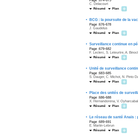
Page :674-675
C. Delacourt
Résumé
Plan
·
BCG : la poursuite de la va
Page :676-678
J. Gaudelus
Résumé
Plan
·
Surveillance continue en péd
Page :679-682
F. Leclerc, S. Leteurtre, A. Bino
Résumé
Plan
·
Unité de surveillance cont
Page :683-685
S. Dauger, C. Michot, N. Pinto 
Résumé
Plan
·
Place des unités de surveil
Page :686-688
X. Hernandorena, V. Oyharcabal
Résumé
Plan
·
Le réseau de santé Anaïs : 
Page :689-691
E. Martin-Lebrun
Résumé
Plan