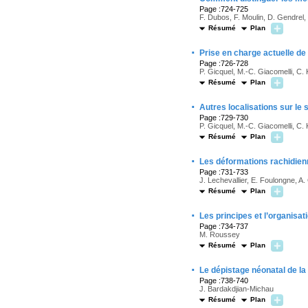
Page :724-725
F. Dubos, F. Moulin, D. Gendrel
Résumé
Plan
·
Prise en charge actuelle de
Page :726-728
P. Gicquel, M.-C. Giacomelli, C. 
Résumé
Plan
·
Autres localisations sur le
Page :729-730
P. Gicquel, M.-C. Giacomelli, C. 
Résumé
Plan
·
Les déformations rachidien
Page :731-733
J. Lechevallier, E. Foulongne, 
Résumé
Plan
·
Les principes et l’organisa
Page :734-737
M. Roussey
Résumé
Plan
·
Le dépistage néonatal de l
Page :738-740
J. Bardakdjian-Michau
Résumé
Plan