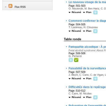
·
Le nouveau visage de la ma
Page :501-503
Flux RSS
O. Mouterde, M. Ben Hariz, C. 
Résumé
Plan
·
Comment confirmer le diagn
Page :504-505
T. Lamireau, H. Clouzeau
Résumé
Plan
Table ronde
·
Fœtopathie alcoolique : À 
Fetal alcohol syndrome: About P
Page :506-506
G. Picherot
·
Faisabilité de la surveillan
Page :507-509
J. Bloch, C. Cans, C. de Vigan, 
Résumé
Plan
·
Difficultés dans le repérage
Page :510-512
C. Cans, M. Nicolas
Résumé
Plan
·
Prévention de l’ensemble de