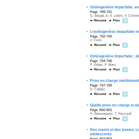
·
Ostéogenèse imparfaite, ann
Page :789-791
G. Baujat, A.-S. Lebre, V. Cormi
Résumé
Plan
·
L’ostéogenèse imparfaite en
Page :792-793
V. Forin
Résumé
Plan
·
Ostéogenèse imparfaite : pl
Page :794-796
P. Violas, P. Mary
Résumé
Plan
·
Prise en charge nutritionnel
Page :797-799
D. Caldari
Résumé
Plan
·
Quelle prise en charge scol
Page :800-801
H. Beaurepaire, T. Paccault
Résumé
Plan
·
Des souris et des jeunes. L
adolescents
Page :802-803