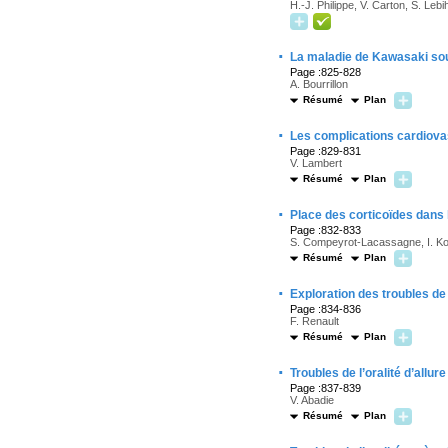
H.-J. Philippe, V. Carton, S. Leb
·
La maladie de Kawasaki sou
Page :825-828
A. Bourrillon
Résumé
Plan
·
Les complications cardiov
Page :829-831
V. Lambert
Résumé
Plan
·
Place des corticoïdes dans 
Page :832-833
S. Compeyrot-Lacassagne, I. K
Résumé
Plan
·
Exploration des troubles de 
Page :834-836
F. Renault
Résumé
Plan
·
Troubles de l’oralité d’allure
Page :837-839
V. Abadie
Résumé
Plan