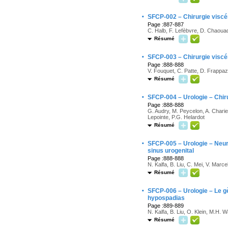
·
SFCP-002 – Chirurgie visc
Page :887-887
C. Halb, F. Lefèbvre, D. Chaouad
Résumé
·
SFCP-003 – Chirurgie viscér
Page :888-888
V. Fouquet, C. Patte, D. Frappaz,
Résumé
·
SFCP-004 – Urologie – Chir
Page :888-888
G. Audry, M. Peycelon, A. Chari
Lepointe, P.G. Helardot
Résumé
·
SFCP-005 – Urologie – Neuro
sinus urogenital
Page :888-888
N. Kalfa, B. Liu, C. Mei, V. Marce
Résumé
·
SFCP-006 – Urologie – Le g
hypospadias
Page :889-889
N. Kalfa, B. Liu, O. Klein, M.H. 
Résumé