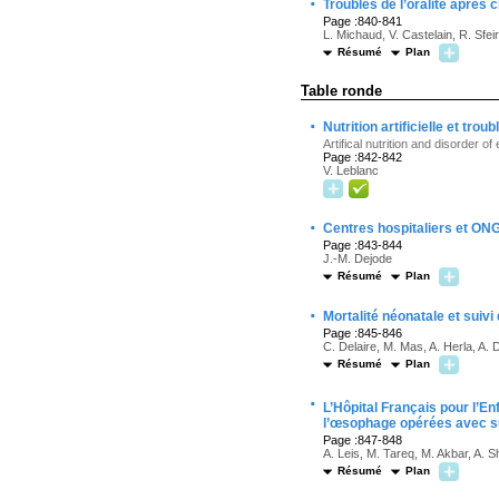
·
Troubles de l’oralité après 
Page :840-841
L. Michaud, V. Castelain, R. Sfei
Résumé
Plan
Table ronde
·
Nutrition artificielle et trou
Artifical nutrition and disorder of 
Page :842-842
V. Leblanc
·
Centres hospitaliers et ONG 
Page :843-844
J.-M. Dejode
Résumé
Plan
·
Mortalité néonatale et sui
Page :845-846
C. Delaire, M. Mas, A. Herla, A. 
Résumé
Plan
·
L’Hôpital Français pour l’E
l’œsophage opérées avec s
Page :847-848
A. Leis, M. Tareq, M. Akbar, A. 
Résumé
Plan