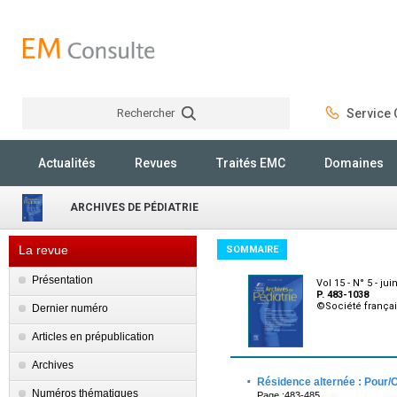
Rechercher
Service C
Rechercher
Actualités
Revues
Traités EMC
Domaines
ARCHIVES DE PÉDIATRIE
La revue
SOMMAIRE
Présentation
Vol 15 - N° 5 - jui
P. 483-1038
©Société françai
Dernier numéro
Articles en prépublication
Archives
·
Résidence alternée : Pour/
Numéros thématiques
Page :483-485