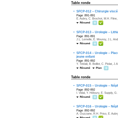
Table ronde
·
SFCP-012 – Chirurgie viscéra
Page :891-891
E. Aubry, C. Brochot, M.H. Fline,
Résumé
·
SFCP-013 – Urologie – Lithi
Page :891-891
J.L. Lemelle, E. Mourey, J.L. And
Résumé
·
SFCP-014 – Urologie – Place 
jeune enfant
Page :891-892
Y. Teklali, B. Boillot, C. Piolat,
Résumé
Plan
Table ronde
·
SFCP-015 – Urologie – Néphr
Page :892-892
I. Vidal, Y. Héloury, E. Supply, G
Résumé
·
SFCP-016 – Urologie – Néph
Page :892-892
A. Ouzzane, R.H. Priso, E. Aubr
Résumé