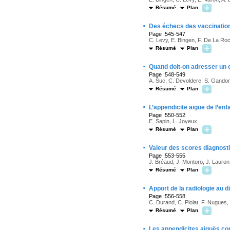
Résumé
Plan
·
Des échecs des vaccination
Page :545-547
C. Levy, E. Bingen, F. De La Roc
Résumé
Plan
·
Quand doit-on adresser un e
Page :548-549
A. Suc, C. Devoldere, S. Gandon 
Résumé
Plan
·
L’appendicite aiguë de l’enf
Page :550-552
E. Sapin, L. Joyeux
Résumé
Plan
·
Valeur des scores diagnosti
Page :553-555
J. Bréaud, J. Montoro, J. Lauro
Résumé
Plan
·
Apport de la radiologie au d
Page :556-558
C. Durand, C. Piolat, F. Nugues,
Résumé
Plan
·
Les appendicites aiguës co