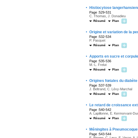
·
Histiocytose langerhansienn
Page :529-531
C. Thomas, J. Donadieu
Résumé
Plan
·
Origine et variation de la p
Page :532-534
P. Pasquet
Résumé
Plan
·
Apports en sucre et corpul
Page :535-536
M.-L. Frelut
Résumé
Plan
·
Origines fœtales du diabète
Page :537-539
J. Beltrand, C. Lévy-Marchal
Résumé
Plan
·
Le retard de croissance ext
Page :540-542
A. Lapillonne, E. Kermorvant-D
Résumé
Plan
·
Méningites à Pneumocoque 
Page :543-544
E. Bingen, C. Levy, E. Varon, A.