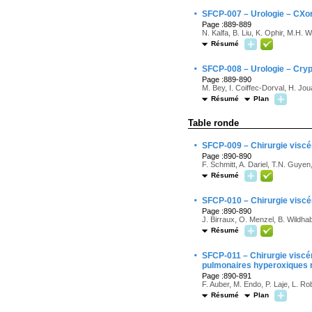
·
SFCP-007 – Urologie – CXor
Page :889-889
N. Kalfa, B. Liu, K. Ophir, M.H. 
Résumé
·
SFCP-008 – Urologie – Cryp
Page :889-890
M. Bey, I. Coiffec-Dorval, H. Jo
Résumé
Plan
Table ronde
·
SFCP-009 – Chirurgie viscér
Page :890-890
F. Schmitt, A. Dariel, T.N. Guyen
Résumé
·
SFCP-010 – Chirurgie viscé
Page :890-890
J. Birraux, O. Menzel, B. Wildha
Résumé
·
SFCP-011 – Chirurgie viscér
pulmonaires hyperoxiques 
Page :890-891
F. Auber, M. Endo, P. Laje, L. Ro
Résumé
Plan