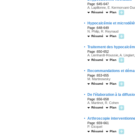
Page :645-647
A. Lapillonne, E. Kermorvant-D
Résumé
Plan
·
Hypocalcémie et microdélét
Page :648-649
N. Philip, R. Reynaud
Résumé
Plan
·
Traitement des hypocalcémi
Page :650-652
A. Lienhardt-Roussie, A. Linglar
Résumé
Plan
·
Recommandations et démarch
Page :653-655
M. Martinowsky
Résumé
Plan
·
De l’élaboration à la diffus
Page :656-658
A. Martinot, R. Cohen
Résumé
Plan
·
Arthroscopie interventionnel
Page :659-661
P. Gicquel
Résumé
Plan