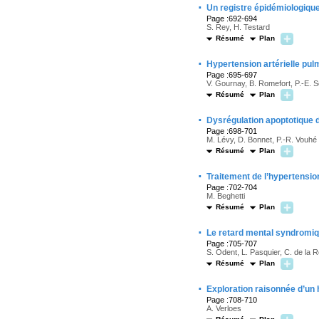
·
Un registre épidémiologique
Page :692-694
S. Rey, H. Testard
Résumé
Plan
·
Hypertension artérielle pul
Page :695-697
V. Gournay, B. Romefort, P.-E. 
Résumé
Plan
·
Dysrégulation apoptotique d
Page :698-701
M. Lévy, D. Bonnet, P.-R. Vouhé
Résumé
Plan
·
Traitement de l’hypertension
Page :702-704
M. Beghetti
Résumé
Plan
·
Le retard mental syndromi
Page :705-707
S. Odent, L. Pasquier, C. de la 
Résumé
Plan
·
Exploration raisonnée d’un
Page :708-710
A. Verloes