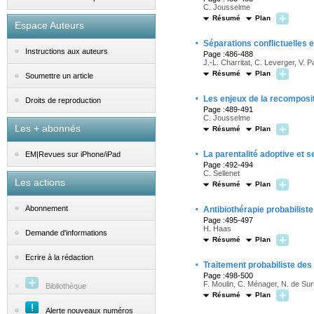
C. Jousselme
Résumé
Plan
Espace Auteurs
·
Séparations conflictuelles 
Instructions aux auteurs
Page :486-488
J.-L. Charritat, C. Leverger, V. 
Résumé
Plan
Soumettre un article
·
Les enjeux de la recomposit
Droits de reproduction
Page :489-491
C. Jousselme
Les + abonnés
Résumé
Plan
·
La parentalité adoptive et 
EM|Revues sur iPhone/iPad
Page :492-494
C. Sellenet
Les actions
Résumé
Plan
·
Abonnement
Antibiothérapie probabiliste
Page :495-497
H. Haas
Demande d'informations
Résumé
Plan
Ecrire à la rédaction
·
Traitement probabiliste des
Page :498-500
F. Moulin, C. Ménager, N. de S
Bibliothèque
Résumé
Plan
Alerte nouveaux numéros