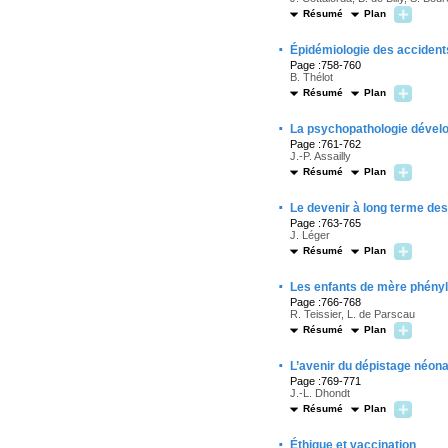
Résumé
Plan
·
Épidémiologie des accidents
Page :758-760
B. Thélot
Résumé
Plan
·
La psychopathologie dévelop
Page :761-762
J.-P. Assailly
Résumé
Plan
·
Le devenir à long terme des
Page :763-765
J. Léger
Résumé
Plan
·
Les enfants de mère phénylc
Page :766-768
R. Teissier, L. de Parscau
Résumé
Plan
·
L’avenir du dépistage néona
Page :769-771
J.-L. Dhondt
Résumé
Plan
·
Éthique et vaccination