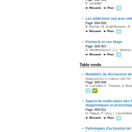
P. Lardellier
Résumé
Plan
·
Les addictions aux jeux vid
Page :804-805
B. Rocher, M. Grall-Bronnec, N.
Résumé
Plan
·
Kimberly et ses blogs
Page :806-807
N. Vandermersch, J.-L. Venisse
Résumé
Plan
Table ronde
·
Modalités de découverte de
Malignancies in children with NF
Page :808-808
N. Corradini, C. Thomas, A. Boute
·
Approche moléculaire des M
diagnostiques et pronostiq
Page :809-811
D. Vidaud, P. Lévy, I. Laurendeau
Résumé
Plan
·
Pathologies d’activation d