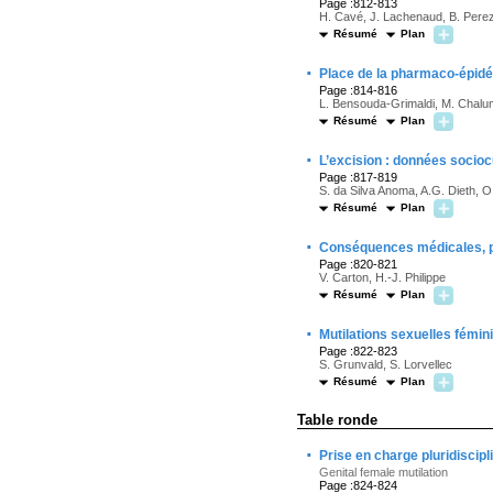
Page :812-813
H. Cavé, J. Lachenaud, B. Perez
Résumé
Plan
·
Place de la pharmaco-épidé
Page :814-816
L. Bensouda-Grimaldi, M. Chalum
Résumé
Plan
·
L’excision : données socioc
Page :817-819
S. da Silva Anoma, A.G. Dieth, O
Résumé
Plan
·
Conséquences médicales, ps
Page :820-821
V. Carton, H.-J. Philippe
Résumé
Plan
·
Mutilations sexuelles fémin
Page :822-823
S. Grunvald, S. Lorvellec
Résumé
Plan
Table ronde
·
Prise en charge pluridiscipl
Genital female mutilation
Page :824-824