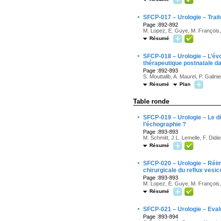
·
SFCP-017 – Urologie – Trait
Page :892-892
M. Lopez, E. Guye, M. François, 
Résumé
·
SFCP-018 – Urologie – L’évolu
thérapeutique postnatale da
Page :892-893
S. Mouttalib, A. Maurel, P. Galini
Résumé
Plan
Table ronde
·
SFCP-019 – Urologie – Le dia
l’échographie ?
Page :893-893
M. Schmitt, J.L. Lemelle, F. Didie
Résumé
·
SFCP-020 – Urologie – Réimp
chirurgicale du reflux vesic
Page :893-893
M. Lopez, E. Guye, M. François, 
Résumé
·
SFCP-021 – Urologie – Evalu
Page :893-894