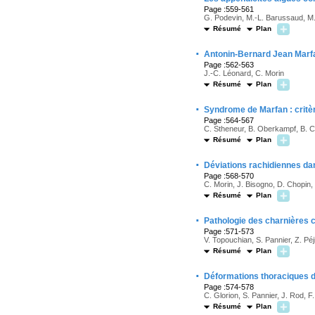
Page :559-561
G. Podevin, M.-L. Barussaud, M.-
Résumé
Plan
·
Antonin-Bernard Jean Marfa
Page :562-563
J.-C. Léonard, C. Morin
Résumé
Plan
·
Syndrome de Marfan : critèr
Page :564-567
C. Stheneur, B. Oberkampf, B. C
Résumé
Plan
·
Déviations rachidiennes da
Page :568-570
C. Morin, J. Bisogno, D. Chopin,
Résumé
Plan
·
Pathologie des charnières 
Page :571-573
V. Topouchian, S. Pannier, Z. Péji
Résumé
Plan
·
Déformations thoraciques 
Page :574-578
C. Glorion, S. Pannier, J. Rod, F
Résumé
Plan