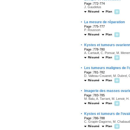
Page :772-774
J. Gaudelus
Résumé
Plan
·
La mesure de réparation
Page :775-777
P. Rousson
Résumé
Plan
·
Kystes et tumeurs ovarienn
Page :778-780
A. Cartault, C. Ponsar, M. Mene
Résumé
Plan
·
Les tumeurs malignes de l’o
Page :781-782
D. Valteau-Couanet, M. Dubrel, 
Résumé
Plan
·
Imagerie des masses ovarie
Page :783-785
M. Balu, A. Tarrant, M. Lenoir, H
Résumé
Plan
·
Kystes et tumeurs de l’ovai
Page :786-788
C. Grapin-Dagorno, M. Chabaud
Résumé
Plan