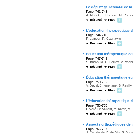
·
Le dépistage néonatal de la
Page :741-743
A. Munck, E. Houssin, M. Rous
Résumé
Plan
·
L’éducation thérapeutique de
Page :744-746
P. Lamour, R. Gagnayre
Résumé
Plan
·
Éducation thérapeutique col
Page :747-749
S. Baron, M.-C. Perray, M. Vanb
Résumé
Plan
·
Éducation thérapeutique et 
Page :750-752
V. David, J. Iguenane, S. Ravilly
Résumé
Plan
·
L’éducation thérapeutique de
Page :753-755
I. Mollé-Le-Vaillant, M. Anton, V
Résumé
Plan
·
Aspects orthopédiques de la
Page :756-757
J. Cottalorda, B. de Billy, S. Bour