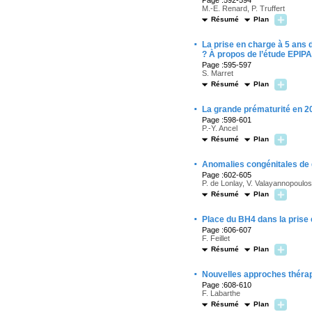
Page :592-594
M.-E. Renard, P. Truffert
Résumé
Plan
·
La prise en charge à 5 ans
? À propos de l’étude EPIP
Page :595-597
S. Marret
Résumé
Plan
·
La grande prématurité en 2
Page :598-601
P.-Y. Ancel
Résumé
Plan
·
Anomalies congénitales de 
Page :602-605
P. de Lonlay, V. Valayannopoulos,
Résumé
Plan
·
Place du BH4 dans la prise 
Page :606-607
F. Feillet
Résumé
Plan
·
Nouvelles approches thérap
Page :608-610
F. Labarthe
Résumé
Plan