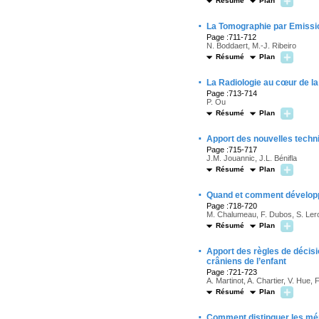
Résumé
Plan
·
La Tomographie par Emissio
Page :711-712
N. Boddaert, M.-J. Ribeiro
Résumé
Plan
·
La Radiologie au cœur de la
Page :713-714
P. Ou
Résumé
Plan
·
Apport des nouvelles techn
Page :715-717
J.M. Jouannic, J.L. Bénifla
Résumé
Plan
·
Quand et comment développe
Page :718-720
M. Chalumeau, F. Dubos, S. Leroy
Résumé
Plan
·
Apport des règles de décisi
crâniens de l’enfant
Page :721-723
A. Martinot, A. Chartier, V. Hue,
Résumé
Plan
·
Comment distinguer les méni