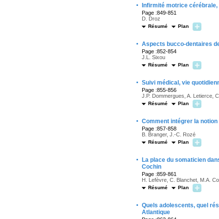
·
Infirmité motrice cérébrale
Page :849-851
D. Droz
Résumé
Plan
·
Aspects bucco-dentaires de 
Page :852-854
J.L. Sixou
Résumé
Plan
·
Suivi médical, vie quotidie
Page :855-856
J.P. Dommergues, A. Letierce, 
Résumé
Plan
·
Comment intégrer la notion 
Page :857-858
B. Branger, J.-C. Rozé
Résumé
Plan
·
La place du somaticien dan
Cochin
Page :859-861
H. Lefèvre, C. Blanchet, M.A. C
Résumé
Plan
·
Quels adolescents, quel ré
Atlantique